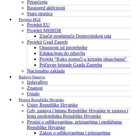
Priopćenja
Raspored aktivnosti
Stara stranica
Projekti HGZ
Projekti EU
Projekti MHBDR
Značaj postignuća Domovinskog rata
Projekti Grad Zagreb
Opasnosti od pirotehnike
Edukacijom do zdravlja
Projekt “Kako pomoći u kriznim situacijama”
Pričuvne brigade Grada Zagreba
Nacionalna zaklada
Radovi članova
Izdavaštvo
Znanost
Ostalo
Propisi Republike Hrvatske
Ustav Republike Hrvatske
Grb, zastava i himna Republike Hrvatske te zastava i
lenta predsjednika Republike Hrvatske
Propisi o odlikovanjima, priznanjima i medaljama
Republike Hrvatske
Zakon o odlikovanjima i priznanjima