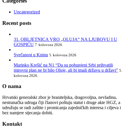
Categories
Uncategorized
Recent posts
31. OBLJETNICA VRO „OLUJA“ NA LJUBOVU I U
GOSPIĆU
7. kolovoza 2026.
Svečanost u Kninu
5. kolovoza 2026.
Marinko Krešić na N1 “Da su pobunjeni Srbi prihvatili
mirovni plan ne bi bilo Oluje, ali bi imali državu u državi”
5.
kolovoza 2026.
O nama
Hrvatski generalski zbor je braniteljska, dragovoljna, nevladina,
nestranačka udruga čiji članovi poštuju statut i druge akte HGZ, a
udružuju se radi zaštite i promicanja zajedničkih interesa i ciljeva i
bez namjere stjecanja dobiti.
Kontakt