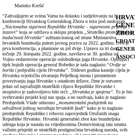
Marinko Krešić
HRVA
“Zahvaljujem se svima Vama na dolasku i sudjelovanju na I.
konferenciji Hrvatskog Generalskog Zbora u nizu pod naslovom
GENE
„Nacionalna sigurnost Republike Hrvatske – sigurnosne prijetnje i
ZBOR
izazovi“
koja se održava u sklopu projekta
„Strateško promišljanje o
budućnosti Hrvatske“
sufinanciranog od strane Ministarstva
CROAT
hrvatskih branitealja putem javnog poziva za 2022. godinu. Ovo je
GENER
prva konferencija, a planirane su još dvije. Upravo za tri dana,
točnije 29. listopada 2022. godine, navršava se 30. godina od
ASSOC
Vojno–redarstvene operacije oslobođenja juga Hrvatske. Opisujući
tijek bojnih operacija general Bobetko je tada naglasio
:“Ovdje se
borila i pobjedila cijela Hrvatska“.
Trideset godina kasnije cijela je
Hrvatska svjedočila otvaranju Pelješkog mosta i prometnom
povezivanju juga Hrvatske s ostatkom države, čime je ostvaren
jedan od najvažnijih strateških ciljava Republike Hrvatske i
neopisivo je zadovoljstvo bilo reći:
„Hrvatska je spojena“.
To je bio
svehrvatski projekt koji nas spaja, a ne razdvaja, kako je naglasio
Predsjednik Vlade odnosno
„monumentalni podsjetnik na
odvažnost jednog naraštaja hrvatskih ljudi“
kako je to naglasio
predsjednik Republike i vrhovni zapovjednik Oružanih snaga
Republike Hrvatske. Hrvatski generalski zbor kao braniteljska
udruga koja je nastala na vrijednostima Domovinskog rata smatra
važnim prisjetiti se strateških postignućima hrvatskog naroda, svih