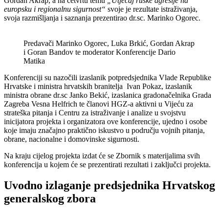
Gordan Akrap, a na četvrtu temu
„Utjecaj ruske agresije na
europsku i regionalnu sigurnost“
svoje je rezultate istraživanja,
svoja razmišljanja i saznanja prezentirao dr.sc. Marinko Ogorec.
Predavači Marinko Ogorec, Luka Brkić, Gordan Akrap
i Goran Bandov te moderator Konferencije Dario
Matika
Konferenciji su nazočili izaslanik potpredsjednika Vlade Republike
Hrvatske i ministra hrvatskih branitelja Ivan Pokaz, izaslanik
ministra obrane dr.sc Janko Bekić, izaslanica gradonačelnika Grada
Zagreba Vesna Helfrich te članovi HGZ-a aktivni u Vijeću za
strateška pitanja i Centru za istraživanje i analize u svojstvu
inicijatora projekta i organizatora ove konferencije, ujedno i osobe
koje imaju značajno praktično iskustvo u području vojnih pitanja,
obrane, nacionalne i domovinske sigurnosti.
Na kraju cijelog projekta izdat će se Zbornik s materijalima svih
konferencija u kojem će se prezentirati rezultati i zaključci projekta.
Uvodno izlaganje predsjednika Hrvatskog
generalskog zbora