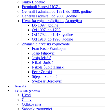
Janko Bobetko
Preminuli članovi HGZ-a
Generali i admirali od 1991. do 1999. godine
Generali i admirali od 2000. godine
Hrvatska vojna tradicija i opća povijest
Do 1097. godine
Od 1097. do 1792.
Od 1792. do 1918. godine
Od 1918. do 1990. godine
Znameniti hrvatski vojskovođe
Fran Krsto Frankopan
Josip Filipović
Josip Jelačić
Nikola Jurišić
Nikola Šubić Zrinski
Petar Zrinski
Stjepan Sarkotić
Svetozar Borojević
Kontakt
Leksikon generala
Uvod
Činovi
Odlikovanja
Saborski zastupnici