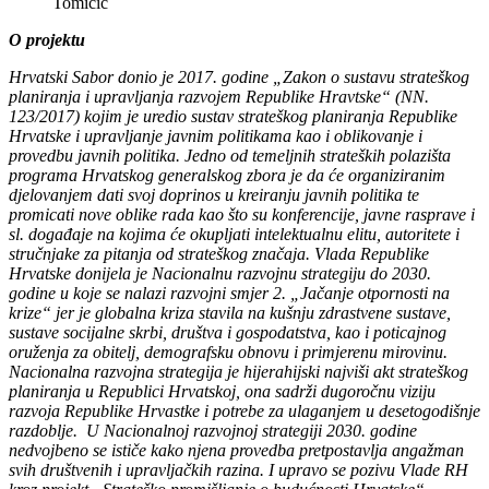
Tomičić
O projektu
Hrvatski Sabor donio je 2017. godine „Zakon o sustavu strateškog
planiranja i upravljanja razvojem Republike Hravtske“ (NN.
123/2017) kojim je uredio sustav strateškog planiranja Republike
Hrvatske i upravljanje javnim politikama kao i oblikovanje i
provedbu javnih politika. Jedno od temeljnih strateških polazišta
programa Hrvatskog generalskog zbora je da će organiziranim
djelovanjem dati svoj doprinos u kreiranju javnih politika te
promicati nove oblike rada kao što su konferencije, javne rasprave i
sl. događaje na kojima će okupljati intelektualnu elitu, autoritete i
stručnjake za pitanja od strateškog značaja. Vlada Republike
Hrvatske donijela je Nacionalnu razvojnu strategiju do 2030.
godine u koje se nalazi razvojni smjer 2. „Jačanje otpornosti na
krize“ jer je globalna kriza stavila na kušnju zdrastvene sustave,
sustave socijalne skrbi, društva i gospodatstva, kao i poticajnog
oruženja za obitelj, demografsku obnovu i primjerenu mirovinu.
Nacionalna razvojna strategija je hijerahijski najviši akt strateškog
planiranja u Republici Hrvatskoj, ona sadrži dugoročnu viziju
razvoja Republike Hrvastke i potrebe za ulaganjem u desetogodišnje
razdoblje. U Nacionalnoj razvojnoj strategiji 2030. godine
nedvojbeno se ističe kako njena provedba pretpostavlja angažman
svih društvenih i upravljačkih razina. I upravo se pozivu Vlade RH