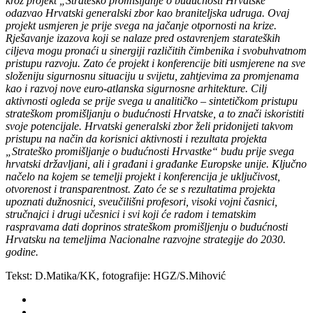
kroz projekt „Strateško promišljanje o budućnosti Hrvatske“
odazvao Hrvatski generalski zbor kao braniteljska udruga. Ovaj
projekt usmjeren je prije svega na jačanje otpornosti na krize.
Rješavanje izazova koji se nalaze pred ostavrenjem starateških
ciljeva mogu pronaći u sinergiji različitih čimbenika i svobuhvatnom
pristupu razvoju. Zato će projekt i konferencije biti usmjerene na sve
složeniju sigurnosnu situaciju u svijetu, zahtjevima za promjenama
kao i razvoj nove euro-atlanska sigurnosne arhitekture. Cilj
aktivnosti ogleda se prije svega u analitičko – sintetičkom pristupu
strateškom promišljanju o budućnosti Hrvatske, a to znači iskoristiti
svoje potencijale. Hrvatski generalski zbor želi pridonijeti takvom
pristupu na način da korisnici aktivnosti i rezultata projekta
„Strateško promišljanje o budućnosti Hrvastke“ budu prije svega
hrvatski državljani, ali i građani i građanke Europske unije. Ključno
načelo na kojem se temelji projekt i konferencija je uključivost,
otvorenost i transparentnost. Zato će se s rezultatima projekta
upoznati dužnosnici, sveučilišni profesori, visoki vojni časnici,
stručnajci i drugi učesnici i svi koji će radom i tematskim
raspravama dati doprinos strateškom promišljenju o budućnosti
Hrvatsku na temeljima Nacionalne razvojne strategije do 2030.
godine.
Tekst: D.Matika/KK, fotografije: HGZ/S.Mihović