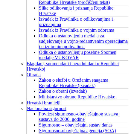
Republike Hrvatske (pročišćeni tekst)
Slike odlikovanja i priznanja Republike
Hrvatske
Izvadak iz Pravilnika o odlikovanjima i
priznanjima
Izvadak iz Pravilnika o vojnim odorama
Odluka o ustanovljenju medalja za
sudjelovanje u vojno-redarstvenim operacijama
i u iznimnim pothvatima
Odluka o ustanovljenju posebne Spomen
medalje VUKOVAR
Blagdani, spomendani i neradni dani u Republici
Hrvatskoj
Obrana
Zakon o službi u Oružanim snagama
Republike Hrvatske (izvadak)
Zakon o obrani (izvadak)
Ministarstvo obrane Republike Hrvatske
Hrvatski branitelji
Nacionalna sigurnost
Povijest sigurnosno-obavještajnog sustava
sustava do 2006. godine
Sigurnosno – obavještajni sustav danas
Sigurnosno-obavještajna agencija (SOA)