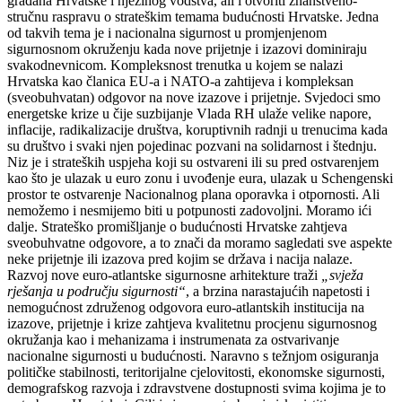
građana Hrvatske i njezinog vodstva, ali i otvoriti znanstveno-
stručnu raspravu o strateškim temama budućnosti Hrvatske. Jedna
od takvih tema je i nacionalna sigurnost u promjenjenom
sigurnosnom okruženju kada nove prijetnje i izazovi dominiraju
svakodnevnicom. Kompleksnost trenutka u kojem se nalazi
Hrvatska kao članica EU-a i NATO-a zahtijeva i kompleksan
(sveobuhvatan) odgovor na nove izazove i prijetnje. Svjedoci smo
energetske krize u čije suzbijanje Vlada RH ulaže velike napore,
inflacije, radikalizacije društva, koruptivnih radnji u trenucima kada
su društvo i svaki njen pojedinac pozvani na solidarnost i štednju.
Niz je i strateških uspjeha koji su ostvareni ili su pred ostvarenjem
kao što je ulazak u euro zonu i uvođenje eura, ulazak u Schengenski
prostor te ostvarenje Nacionalnog plana oporavka i otpornosti. Ali
nemožemo i nesmijemo biti u potpunosti zadovoljni. Moramo ići
dalje. Strateško promišljanje o budućnosti Hrvatske zahtjeva
sveobuhvatne odgovore, a to znači da moramo sagledati sve aspekte
neke prijetnje ili izazova pred kojim se država i nacija nalaze.
Razvoj nove euro-atlantske sigurnosne arhitekture traži
„svježa
rješanja u području sigurnosti“
, a brzina narastajućih napetosti i
nemogućnost združenog odgovora euro-atlantskih institucija na
izazove, prijetnje i krize zahtjeva kvalitetnu procjenu sigurnosnog
okružanja kao i mehanizama i instrumenata za ostvarivanje
nacionalne sigurnosti u budućnosti. Naravno s težnjom osiguranja
političke stabilnosti, teritorijalne cjelovitosti, ekonomske sigurnosti,
demografskog razvoja i zdravstvene dostupnosti svima kojima je to