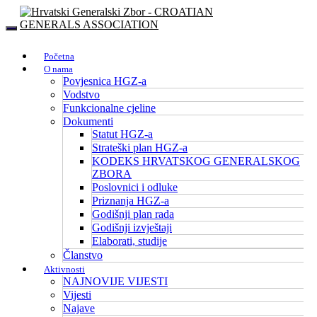
Početna
O nama
Povjesnica HGZ-a
Vodstvo
Funkcionalne cjeline
Dokumenti
Statut HGZ-a
Strateški plan HGZ-a
KODEKS HRVATSKOG GENERALSKOG
ZBORA
Poslovnici i odluke
Priznanja HGZ-a
Godišnji plan rada
Godišnji izvještaji
Elaborati, studije
Članstvo
Aktivnosti
NAJNOVIJE VIJESTI
Vijesti
Najave