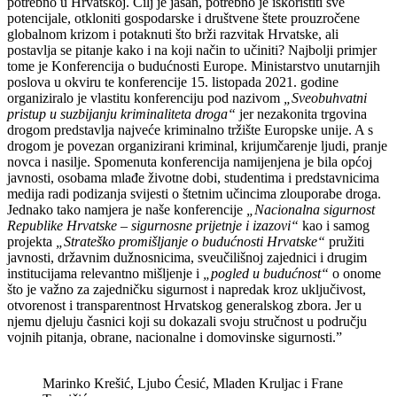
potrebno u Hrvatskoj. Cilj je jasan, potrebno je iskoristiti sve
potencijale, otkloniti gospodarske i društvene štete prouzročene
globalnom krizom i potaknuti što brži razvitak Hrvatske, ali
postavlja se pitanje kako i na koji način to učiniti? Najbolji primjer
tome je Konferencija o budućnosti Europe. Ministarstvo unutarnjih
poslova u okviru te konferencije 15. listopada 2021. godine
organiziralo je vlastitu konferenciju pod nazivom
„Sveobuhvatni
pristup u suzbijanju kriminaliteta droga“
jer nezakonita trgovina
drogom predstavlja najveće kriminalno tržište Europske unije. A s
drogom je povezan organizirani kriminal, krijumčarenje ljudi, pranje
novca i nasilje. Spomenuta konferencija namijenjena je bila općoj
javnosti, osobama mlađe životne dobi, studentima i predstavnicima
medija radi podizanja svijesti o štetnim učincima zlouporabe droga.
Jednako tako namjera je naše konferencije
„Nacionalna sigurnost
Republike Hrvatske – sigurnosne prijetnje i izazovi“
kao i samog
projekta
„Strateško promišljanje o budućnosti Hrvatske“
pružiti
javnosti, državnim dužnosnicima, sveučilišnoj zajednici i drugim
institucijama relevantno mišljenje i
„pogled u budućnost“
o onome
što je važno za zajedničku sigurnost i napredak kroz uključivost,
otvorenost i transparentnost Hrvatskog generalskog zbora. Jer u
njemu djeluju časnici koji su dokazali svoju stručnost u području
vojnih pitanja, obrane, nacionalne i domovinske sigurnosti.”
Marinko Krešić, Ljubo Ćesić, Mladen Kruljac i Frane