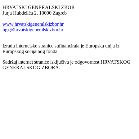
HRVATSKI GENERALSKI ZBOR
Jurja Habdelića 2, 10000 Zagreb
Tel. +385 1 2098174
www.hrvatskigeneralskizbor.hr
hgz@hrvatskigeneralskizbor.hr
Izradu internetske stranice sufinancirala je Europska unija iz
Europskog socijalnog fonda
Sadržaj internet stranice isključiva je odgovornost HRVATSKOG
GENERALSKOG ZBORA.