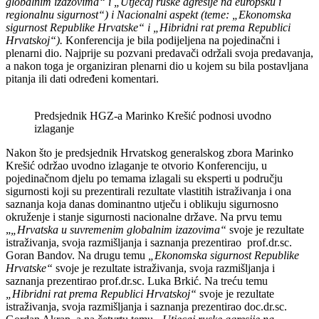
globalnim izazovima“ i „Utjecaj ruske agresije na europsku i
regionalnu sigurnost“) i Nacionalni aspekt (teme: „Ekonomska
sigurnost Republike Hrvatske“ i „Hibridni rat prema Republici
Hrvatskoj“).
Konferencija je bila podijeljena na pojedinačni i
plenarni dio. Najprije su pozvani predavači održali svoja predavanja,
a nakon toga je organiziran plenarni dio u kojem su bila postavljana
pitanja ili dati određeni komentari.
Predsjednik HGZ-a Marinko Krešić podnosi uvodno
izlaganje
Nakon što je predsjednik Hrvatskog generalskog zbora Marinko
Krešić održao uvodno izlaganje te otvorio Konferenciju, u
pojedinačnom djelu po temama izlagali su eksperti u području
sigurnosti koji su prezentirali rezultate vlastitih istraživanja i ona
saznanja koja danas dominantno utječu i oblikuju sigurnosno
okruženje i stanje sigurnosti nacionalne države. Na prvu temu
„
„Hrvatska u suvremenim globalnim izazovima“
svoje je rezultate
istraživanja, svoja razmišljanja i saznanja prezentirao prof.dr.sc.
Goran Bandov. Na drugu temu
„Ekonomska sigurnost Republike
Hrvatske“
svoje je rezultate istraživanja, svoja razmišljanja i
saznanja prezentirao prof.dr.sc. Luka Brkić. Na treću temu
„Hibridni rat prema Republici Hrvatskoj“
svoje je rezultate
istraživanja, svoja razmišljanja i saznanja prezentirao doc.dr.sc.