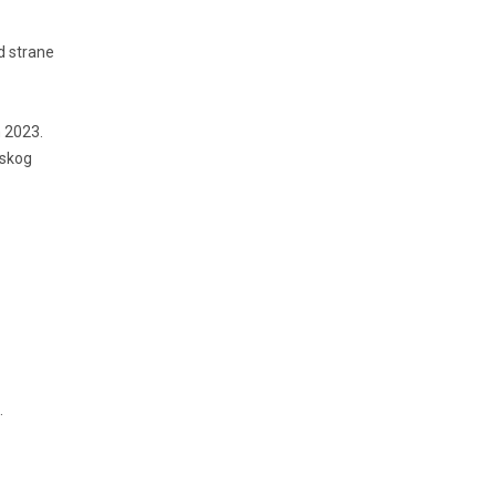
d strane
m 2023.
nskog
.