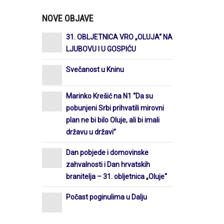
NOVE OBJAVE
31. OBLJETNICA VRO „OLUJA“ NA
LJUBOVU I U GOSPIĆU
Svečanost u Kninu
Marinko Krešić na N1 “Da su
pobunjeni Srbi prihvatili mirovni
plan ne bi bilo Oluje, ali bi imali
državu u državi”
Dan pobjede i domovinske
zahvalnosti i Dan hrvatskih
branitelja – 31. obljetnica „Oluje“
Počast poginulima u Dalju