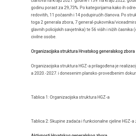
članova na kraju 2021. godine i 139. na kraju 2022. god
godinu porast za 29,73%. Po kategorijama kako ih određ
redovitih, 11 počasnih i 14 podupirućih članova. Po stru
toga 2 generala zbora, 7 general-pukovnika/viceadmira
glavnih policijskih savjetnika) te 56 viših i nižih časnika
civilne osobe.
Organizacijska struktura Hrvatskog generalskog zbora
Organizacijska struktura HGZ-a prilagođena je realizac
a 2020.-2027. i donesenim plansko-provedbenim dok
Tablica 1: Organizacijska struktura HGZ-a
Tablica 2: Skupine zadaća i funkcionalne cjeline HGZ-a 
Aktivnosti Hrvatskog generalskog zbora