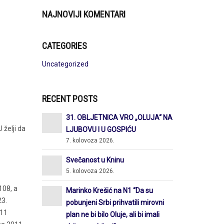
NAJNOVIJI KOMENTARI
CATEGORIES
Uncategorized
RECENT POSTS
31. OBLJETNICA VRO „OLUJA“ NA
 želji da
LJUBOVU I U GOSPIĆU
7. kolovoza 2026.
Svečanost u Kninu
5. kolovoza 2026.
108, a
Marinko Krešić na N1 “Da su
23.
pobunjeni Srbi prihvatili mirovni
111
plan ne bi bilo Oluje, ali bi imali