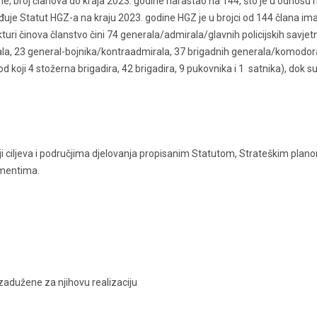
ine, broj članova do kraja 2023. godine narastao na 144, što je u odnosu 
uje Statut HGZ-a na kraju 2023. godine HGZ je u brojci od 144 člana im
kturi činova članstvo čini 74 generala/admirala/glavnih policijskih savjet
la, 23 general-bojnika/kontraadmirala, 37 brigadnih generala/komodora
 (od koji 4 stožerna brigadira, 42 brigadira, 9 pukovnika i 1 satnika), dok su
iji ciljeva i područjima djelovanja propisanim Statutom, Strateškim pla
umentima.
zadužene za njihovu realizaciju