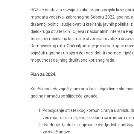
HGZ se nastavlja razvijati, kako organizacijski kroz pora
mandata vodstva izabranog na Saboru 2022. godine, a to 
državnoj politici, sudjelovati u kreiranju javnih politika iz
djelokruga strateških ciljeva i nacionalnih interesa Rep
temeljnih načela na kojima je stvorena hrvatska država t
Domovinskog rata. Opći cilj udruge je svima koji se obv
osjećati ugodno i u kojem će moći dobiti i pomoć i riječ r
mogućnost daljnjeg društveno korisnog rada.
Plan za 2024.
Kritički sagledavajući planirano kao i objektivne okolnost
godine nameću se slijedeće zadaće:
Poboljšanje strateškog komuniciranja u smislu da
već mudro i osmišljeno, u skladu sa imenom i reno
Uvođenje tjednih ili najmanje dvotjednih sadržaj
za sve članove.