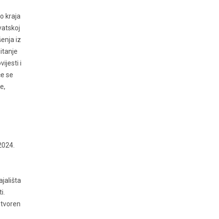
Do kraja
vatskoj
šenja iz
itanje
ijesti i
će se
e,
 2024.
jališta
i.
otvoren