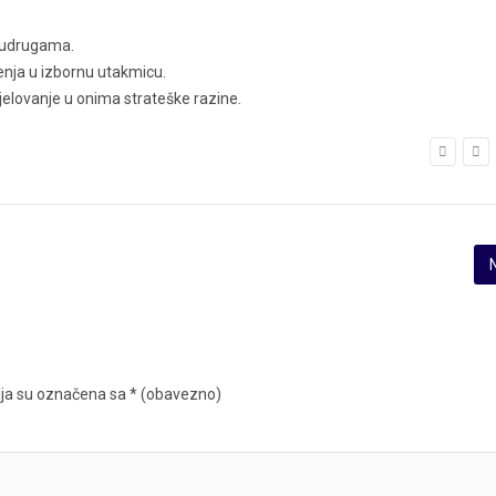
m udrugama.
čenja u izbornu utakmicu.
djelovanje u onima strateške razine.
ja su označena sa
* (obavezno)