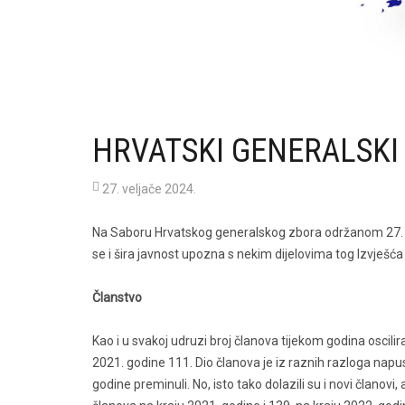
HRVATSKI GENERALSKI 
27. veljače 2024.
Na Saboru Hrvatskog generalskog zbora održanom 27. sije
se i šira javnost upozna s nekim dijelovima tog Izvješć
Članstvo
Kao i u svakoj udruzi broj članova tijekom godina oscil
2021. godine 111. Dio članova je iz raznih razloga napus
godine preminuli. No, isto tako dolazili su i novi članovi