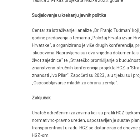
Tablica 5: Prikaz projekata HGZ-a 2023. godine
Sudjelovanje u kreiranju javnih politika
Centar za istraživanje i analize „Dr. Franjo Tuđman“ koji 
godine predavanja o temama „Položaj Hrvata izvan Hrvat
Hrvatske“, a organizirano je više drugih konferencija, 
skupovima. Napravljena su i dva vrijedna dokumenta s 
život zajednice“ te „Strateško promišljanje o budućnosti
znanstveno-stručnih konferencija projekta HGZ-a ‘Strat
znanosti „Ivo Pilar“. Započeti su 2023., a u tijeku su i 
„Osposobljavanje mladih za obranu zemlje“.
Zaključak
Unatoč određenim izazovima koji su pratili HGZ tijekom
normativno-pravno uređen, uspostavljen je sustav planir
transparentnost u radu. HGZ se distancirao od dnevne po
HGZ-om.