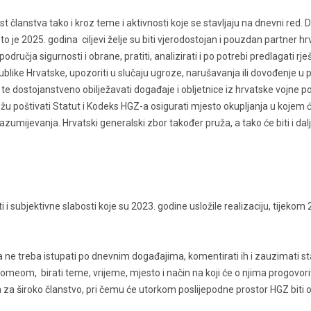
st članstva tako i kroz teme i aktivnosti koje se stavljaju na dnevni red. 
je 2025. godina ciljevi želje su biti vjerodostojan i pouzdan partner hr
 područja sigurnosti i obrane, pratiti, analizirati i po potrebi predlagati rje
ublike Hrvatske, upozoriti u slučaju ugroze, narušavanja ili dovođenje u p
e dostojanstveno obilježavati događaje i obljetnice iz hrvatske vojne pov
ežu poštivati Statut i Kodeks HGZ-a osigurati mjesto okupljanja u kojem 
azumijevanja. Hrvatski generalski zbor također pruža, a tako će biti i dalj
i i subjektivne slabosti koje su 2023. godine usložile realizaciju, tijekom
 ne treba istupati po dnevnim događajima, komentirati ih i zauzimati sta
meom, birati teme, vrijeme, mjesto i način na koji će o njima progovorit
a za široko članstvo, pri čemu će utorkom poslijepodne prostor HGZ biti 