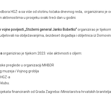
odbora HGZ-a sa više od stotinu točaka dnevnog reda, organizirano je o
m aktivnostima u prosjeku svaki treći dan u godini.
 vojne povijesti „Stožerni general Janko Bobetko“
organizirao je tijeko
 sudjelovali na obilježavanjima, šezdeset događaja i obljetnica iz Domovi
-a
organizirao je tijekom 2023. više aktivnosti s ciljem:
atske preglede u organizaciji MHBDR
og muzeja i Vojnog groblja
a HGZ-a
klubu.
ekata financiranih od Grada Zagreba i Ministarstva hrvatskih branitelja