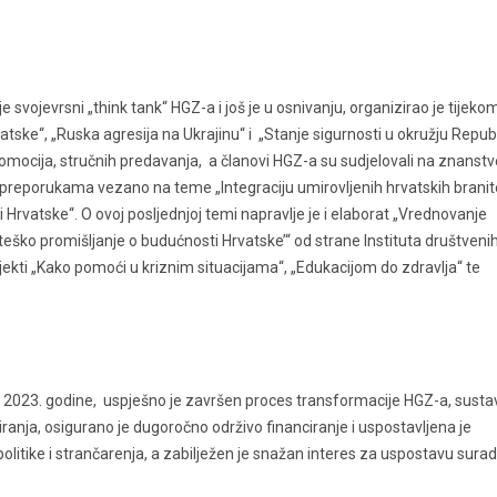
je svojevrsni „think tank“ HGZ-a i još je u osnivanju, organizirao je tijeko
ske“, „Ruska agresija na Ukrajinu“ i „Stanje sigurnosti u okružju Repub
promocija, stručnih predavanja, a članovi HGZ-a su sudjelovali na znanst
preporukama vezano na teme „Integraciju umirovljenih hrvatskih branite
 Hrvatske“. O ovoj posljednjoj temi napravlje je i elaborat „Vrednovanje
eško promišljanje o budućnosti Hrvatske’“ od strane Instituta društveni
projekti „Kako pomoći u kriznim situacijama“, „Edukacijom do zdravlja“ te
 2023. godine, uspješno je završen proces transformacije HGZ-a, sustav
anja, osigurano je dugoročno održivo financiranje i uspostavljena je
litike i strančarenja, a zabilježen je snažan interes za uspostavu surad