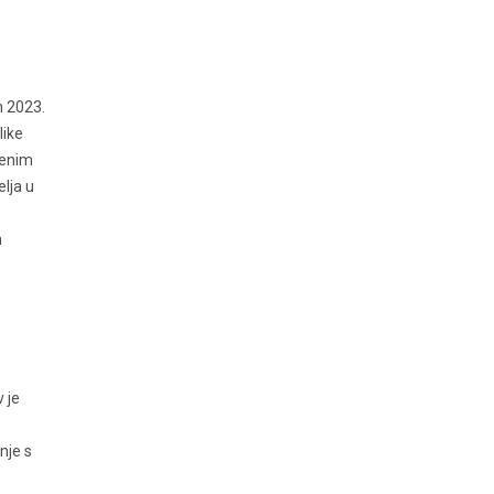
m 2023.
like
venim
lja u
h
 je
nje s