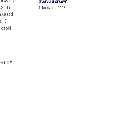
na 2011.
državu u državi”
ao 119
5. kolovoza 2026.
nika (od
 i 5
 ostali
nom HGZ-