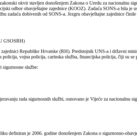
akonski okvir stavljen donošenjem Zakona o Uredu za nacionalnu sigurn
cijski odbor obavještajne zajednice (KOOZ). Zadaća SONS-a bila je usm
u zadaća dobivenih od SONS-a. Jezgru obavještajne zajednice činile su
(ObU GSOSRH)
 zajednici Republike Hrvatske (RH). Predstojnik UNS-a i državni minist
a policija, vojna policija, carinska služba, financijska policija, čiji su
 sigurnosne službe:
ravanju rada sigurnosnih službi, osnovano je Vijeće za nacionalnu sig
bliku definiran je 2006. godine donošenjem Zakona o sigurnosno-obavj