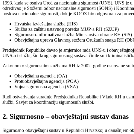
1993. kada se osniva Ured za nacionalnu sigurnost (UNS). UNS je u z
određivao je Stožerni odbor nacionalne sigurnosti (SONS) i Koordina
poslova nacionalne sigurnosti, dok je KOOZ bio odgovoran za provedb
Hrvatska izvještajna služba (HIS)
Služba za zaštitu ustavnog poretka MUP-a RH (SZUP)
Sigurnosno-informativna služba Ministarstva obrane RH (SIS)
Obavještajna uprava Glavnog stožera Oružanih snaga RH 
Predsjednik Republike davao je smjernice rada UNS-u i obavještajnoj
UNS-a i službi, širi krug sigurnosnog sustava činile su i kriminalističk
Zakonom o sigurnosnim službama RH iz 2002. godine osnovane su tri
Obavještajna agencija (OA)
Protuobavještajna agencija (POA)
Vojna sigurnosna agencija (VSA)
Radi ostvarivanja suradnje Predsjednika Republike i Vlade RH u usmje
službi, Savjet za koordinaciju sigurnosnih službi.
2. Sigurnosno – obavještajni sustav danas
Sigurnosno-obavještajni sustav u Republici Hrvatskoj u današnjem o