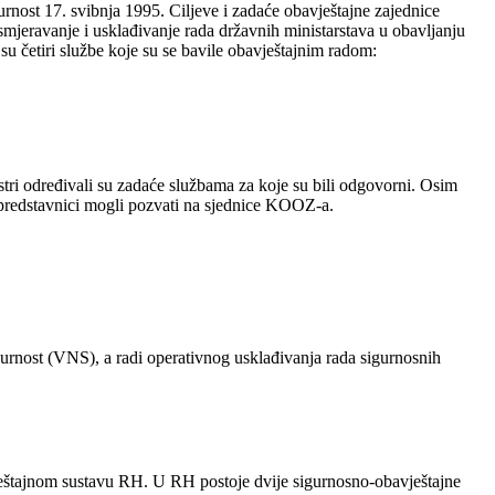
ost 17. svibnja 1995. Ciljeve i zadaće obavještajne zajednice
jeravanje i usklađivanje rada državnih ministarstava u obavljanju
 četiri službe koje su se bavile obavještajnim radom:
ri određivali su zadaće službama za koje su bili odgovorni. Osim
 se predstavnici mogli pozvati na sjednice KOOZ-a.
urnost (VNS), a radi operativnog usklađivanja rada sigurnosnih
eštajnom sustavu RH. U RH postoje dvije sigurnosno-obavještajne