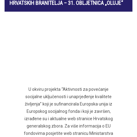
HRVATSKIH BRANITELJA – 31. OBLJETNICA „OLUJE“
1. kolovoza 2026.
U okviru projekta “Aktivnosti za povećanje
socijalne uključenosti i unaprjeđenje kvalitete
življenja” koji je sufinancirala Europska unija iz
Europskog socijalnog fonda i koji je završen,
izrađene su i aktualne web stranice Hrvatskog
generalskog zbora. Za više informacija o EU
fondovima posjetite web stranicu Ministarstva