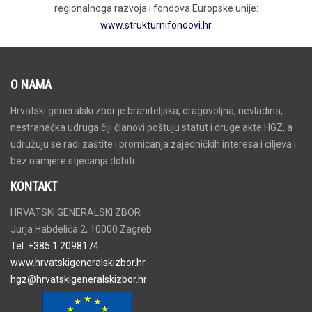
regionalnoga razvoja i fondova Europske unije:
www.strukturnifondovi.hr
O NAMA
Hrvatski generalski zbor je braniteljska, dragovoljna, nevladina,
nestranačka udruga čiji članovi poštuju statut i druge akte HGZ, a
udružuju se radi zaštite i promicanja zajedničkih interesa i ciljeva i
bez namjere stjecanja dobiti.
KONTAKT
HRVATSKI GENERALSKI ZBOR
Jurja Habdelića 2, 10000 Zagreb
Tel. +385 1 2098174
www.hrvatskigeneralskizbor.hr
hgz@hrvatskigeneralskizbor.hr