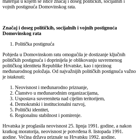
materijal u kojem se ističe značaj i doseg političkih, socijalnih i
vojnih postignuća Domovinskog rata.
Značaj i doseg političkih, socijalnih i vojnih postignuća
Domovinskog rata
Politička postignuća
Pobjeda u Domovinskom ratu omogućila je dostizanje ključnih
političkih postignuća i doprinijela je oblikovanju suvremenog
političkog identiteta Republike Hrvatske, kao i njezinog
međunarodnog položaja. Od najvažnijih političkih postignuća važno
je istaknuti;
Neovisnost i međunarodno priznanje,
Članstvo u međunarodnim organizacijama,
Uspostava suvereniteta nad cijelim teritorijem,
Demokratski i institucionalni razvoj,
Politički identitet,
Regionalnu stabilnost i pomirenje.
Hrvatska je proglasila neovisnost 25. lipnja 1991. godine, a nakon
kratkog moratorija, neovisnost je potvrđena 8. listopada 1991.
godine. Većina država priznale su Hrvatsku 1992. godine,