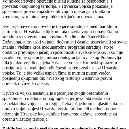
Vojno-redarstvene operacije bile su ključne za oslobođenje i
povratak okupiranog teritorija, a Hrvatska vojska pokazala je
sposobnost provođenja složenih vojnih operacija u kratkom
vremenu, uz minimalne gubitke u ključnim operacijama.
Sve prije navedeno dovelo je do jače suradnje s međunarodnim
partnerima. Hrvatska je tijekom rata razvila vojnu i obavještajnu
suradnju sa saveznicima, posebno Sjedinjenim Američkim
Državama, a hrvatski vojnici, dočasnici i časnici usavršavali su svoja
znanja i vještine kroz međunarodne programe suradnje, što je
dodatno pridonijelo jačanju sposobnosti Hrvatske vojske. Iako nije
rezultat vojne operacije, mirna reintegracija hrvatskog Podunavlja
bila je plod vojnih uspjeha Hrvatske vojske. Erdutski sporazum
postignut je zahvaljujući odlučnosti, spremnosti i snazi Hrvatske
vojske. To je bio veliki uspjeh čime je mirnim putem vraćen
posljednji okupirani dio hrvatskog teritorija u ustavno-pravni
poredak države Hrvatske.
Hrvatska vojska nastavila je s jačanjem svojih obrambenih
sposobnosti i međunarodnog ugleda, jer je iz rata izašla kao
respektabilna vojna sila u regiji. Treba još jednom naglasiti kako su
upravo vojni uspjesi Hrvatske vojske pridonijeli međunarodnom
priznanju Hrvatske kao stabilne i suverene države, sposobne za
obranu vlastitog teritorija.
Zaključno se može reći da su vojna postignuća u Domovinskom