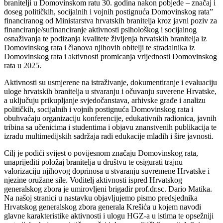
branitelji u Domovinskom ratu 30. godina nakon pobjede – značaj i
doseg političkih, socijalnih i vojnih postignuća Domovinskog rata”
financiranog od Ministarstva hrvatskih branitelja kroz javni poziv za
financiranje/sufinanciranje aktivnosti psihološkog i socijalnog
osnaživanja te podizanja kvalitete življenja hrvatskih branitelja iz
Domovinskog rata i članova njihovih obitelji te stradalnika iz
Domovinskog rata i aktivnosti promicanja vrijednosti Domovinskog
rata u 2025.
Aktivnosti su usmjerene na istraživanje, dokumentiranje i evaluaciju
uloge hrvatskih branitelja u stvaranju i očuvanju suverene Hrvatske,
a uključuju prikupljanje svjedočanstava, arhivske građe i analizu
političkih, socijalnih i vojnih postignuća Domovinskog rata i
obuhvaćaju organizaciju konferencije, edukativnih radionica, javnih
tribina sa učenicima i studentima i objavu znanstvenih publikacija te
izradu multimedijskih sadržaja radi edukacije mladih i šire javnosti.
Cilj je podići svijest o povijesnom značaju Domovinskog rata,
unaprijediti položaj branitelja u društvu te osigurati trajnu
valorizaciju njihovog doprinosa u stvaranju suvremene Hrvatske i
njezine oružane sile. Voditelj aktivnosti ispred Hrvatskog
generalskog zbora je umirovljeni brigadir prof.dr.sc. Dario Matika.
Na našoj stranici u nastavku objavljujemo pismo predsjednika
Hrvatskog generalskog zbora generala Krešića u kojem navodi
glavne karakteristike aktivnosti i ulogu HGZ-a u istima te opsežniji