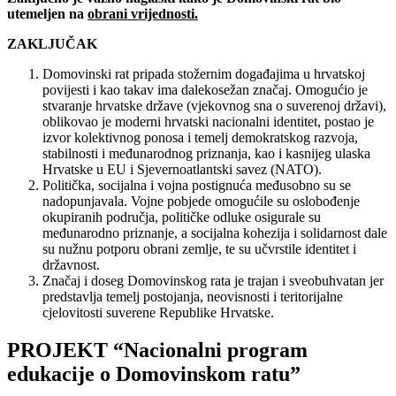
utemeljen na
obrani vrijednosti.
ZAKLJUČAK
Domovinski rat pripada stožernim događajima u hrvatskoj
povijesti i kao takav ima dalekosežan značaj. Omogućio je
stvaranje hrvatske države (vjekovnog sna o suverenoj državi),
oblikovao je moderni hrvatski nacionalni identitet, postao je
izvor kolektivnog ponosa i temelj demokratskog razvoja,
stabilnosti i međunarodnog priznanja, kao i kasnijeg ulaska
Hrvatske u EU i Sjevernoatlantski savez (NATO).
Politička, socijalna i vojna postignuća međusobno su se
nadopunjavala. Vojne pobjede omogućile su oslobođenje
okupiranih područja, političke odluke osigurale su
međunarodno priznanje, a socijalna kohezija i solidarnost dale
su nužnu potporu obrani zemlje, te su učvrstile identitet i
državnost.
Značaj i doseg Domovinskog rata je trajan i sveobuhvatan jer
predstavlja temelj postojanja, neovisnosti i teritorijalne
cjelovitosti suverene Republike Hrvatske.
PROJEKT “Nacionalni program
edukacije o Domovinskom ratu”