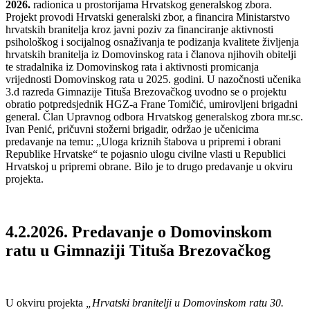
2026.
radionica u prostorijama Hrvatskog generalskog zbora.
Projekt provodi Hrvatski generalski zbor, a financira Ministarstvo
hrvatskih branitelja kroz javni poziv za financiranje aktivnosti
psihološkog i socijalnog osnaživanja te podizanja kvalitete življenja
hrvatskih branitelja iz Domovinskog rata i članova njihovih obitelji
te stradalnika iz Domovinskog rata i aktivnosti promicanja
vrijednosti Domovinskog rata u 2025. godini. U nazočnosti učenika
3.d razreda Gimnazije Tituša Brezovačkog uvodno se o projektu
obratio potpredsjednik HGZ-a Frane Tomičić, umirovljeni brigadni
general. Član Upravnog odbora Hrvatskog generalskog zbora mr.sc.
Ivan Penić, pričuvni stožerni brigadir, održao je učenicima
predavanje na temu: „Uloga kriznih štabova u pripremi i obrani
Republike Hrvatske“ te pojasnio ulogu civilne vlasti u Republici
Hrvatskoj u pripremi obrane. Bilo je to drugo predavanje u okviru
projekta.
4.2.2026. Predavanje o Domovinskom
ratu u Gimnaziji Tituša Brezovačkog
U okviru projekta
„Hrvatski branitelji u Domovinskom ratu 30.