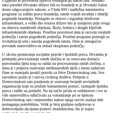
Uspješno je provedena njihova reintegracija nakon rata. Jednako
tako prioritet Hrvatske države bili su branitelji te je Hrvatski Sabor
donio odgovarajuće zakone, a Vlada RH i nadležna ministarstva
programe za zaštitu prava branitelja, ratnih vojnih invalida i obitelji
poginulih branitelja. Pristupilo se obnovi i izgradnji društvene
infrastrukture, a veliki dio resursa države bio je usmjeren prije svega
na obnovu stambenih objekata, škola, bolnica i drugih ključnih
infrastrukturnih objekata. Posebna pozornost data je razvoju ruralnih
područja i ratom pogođenih područja. Posebni programi pomogli su
revitalizaciji sela i naselja pogođenih ratom, čime je omogućen
povratak stanovništva na nekad okupirana područja.
U okviru promicanja socijalne pravde i ljudskih prava, Hrvatska je
pristupila procesuiranju ratnih zločina te su osnovana domaća
pravosudna tijela koja su radila na procesuiranju ratnih zločina, a
dana je i potpora osnivanju međunarodnih tijela s istom zadaćom
čime se nastojalo postići pravdu za žrtve Domovinskog rata. Sve
navedeno pratio je i razvoj civilnog društva. Pobjeda u
Domovinskom ratu potaknula je osnivanje brojnih nevladinih
organizacija koje su pružale humanitarnu pomoć, zastupale ljudska
prava i radile na pomirbi. Na taj način jačala se solidarnost i sve se
više stanovništva odlučivalo za volontiranje jer se tijekom
Domovinskog rata i neposredno nakon njega razvio snažan duh
pomaganja potrebitima. Velik je broj građana sudjelovao u
dobrovoljnim akcijama pomoći stradalnicima, što je trajno