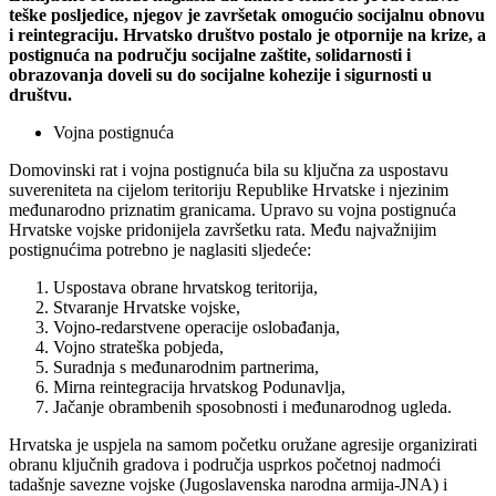
teške posljedice, njegov je završetak omogućio socijalnu obnovu
i reintegraciju. Hrvatsko društvo postalo je otpornije na krize, a
postignuća na području socijalne zaštite, solidarnosti i
obrazovanja doveli su do socijalne kohezije i sigurnosti u
društvu.
Vojna postignuća
Domovinski rat i vojna postignuća bila su ključna za uspostavu
suvereniteta na cijelom teritoriju Republike Hrvatske i njezinim
međunarodno priznatim granicama. Upravo su vojna postignuća
Hrvatske vojske pridonijela završetku rata. Među najvažnijim
postignućima potrebno je naglasiti sljedeće:
Uspostava obrane hrvatskog teritorija,
Stvaranje Hrvatske vojske,
Vojno-redarstvene operacije oslobađanja,
Vojno strateška pobjeda,
Suradnja s međunarodnim partnerima,
Mirna reintegracija hrvatskog Podunavlja,
Jačanje obrambenih sposobnosti i međunarodnog ugleda.
Hrvatska je uspjela na samom početku oružane agresije organizirati
obranu ključnih gradova i područja usprkos početnoj nadmoći
tadašnje savezne vojske (Jugoslavenska narodna armija-JNA) i