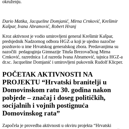
okruženju.
Dario Matika, Jacqueline Domjanić, Mirna Crnković, Krešimir
Kašpar, Ivana Abramović, Robert Hranj
Kroz aktivnost je vodio umirovljeni general Krešimir Kašpar,
predsjednik Nadzornog odbora HGZ-a koji je ujedno nazočne
pozdravio u ime Hrvatskog generalskog zbora. Predavanjima su
nazočili pedagoginja Gimnazije Tituša Brezovačkog Mirna
Crnković, razrednica 1.d razreda Ivana Abramović, tajnica HGZ-a
dr.sc. Jacqueline Domjanić i umirovljeni pukovnik Rudolf Klicper.
POČETAK AKTIVNOSTI NA
PROJEKTU “Hrvatski branitelji u
Domovinskom ratu 30. godina nakon
pobjede – značaj i doseg političkih,
socijalnih i vojnih postignuća
Domovinskog rata”
Započela je provedba aktivnosti u okviru projekta “Hrvatski