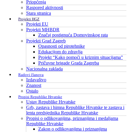
Priopćenja
Raspored aktivnosti
Stara stranica
Projekti HGZ
Projekti EU
Projekti MHBDR
Značaj postignuća Domovinskog rata
Projekti Grad Zagreb
Opasnosti od pirotehnike
Edukacijom do zdravlja
Projekt “Kako pomoći u kriznim situacijama”
Pričuvne brigade Grada Zagreba
Nacionalna zaklada
Radovi članova
Izdavaštvo
Znanost
Ostalo
Propisi Republike Hrvatske
Ustav Republike Hrvatske
Grb, zastava i himna Republike Hrvatske te zastava i
lenta predsjednika Republike Hrvatske
Propisi o odlikovanjima, priznanjima i medaljama
Republike Hrvatske
Zakon o odlikovanjima i priznanjima