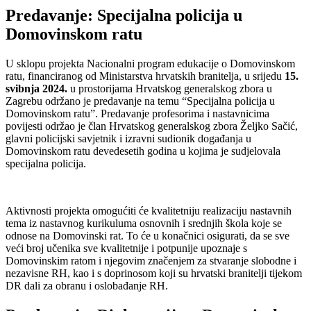
Predavanje: Specijalna policija u
Domovinskom ratu
U sklopu projekta Nacionalni program edukacije o Domovinskom
ratu, financiranog od Ministarstva hrvatskih branitelja, u srijedu
15.
svibnja 2024.
u prostorijama Hrvatskog generalskog zbora u
Zagrebu održano je predavanje na temu “Specijalna policija u
Domovinskom ratu”. Predavanje profesorima i nastavnicima
povijesti održao je član Hrvatskog generalskog zbora Željko Sačić,
glavni policijski savjetnik i izravni sudionik događanja u
Domovinskom ratu devedesetih godina u kojima je sudjelovala
specijalna policija.
Aktivnosti projekta omogućiti će kvalitetniju realizaciju nastavnih
tema iz nastavnog kurikuluma osnovnih i srednjih škola koje se
odnose na Domovinski rat. To će u konačnici osigurati, da se sve
veći broj učenika sve kvalitetnije i potpunije upoznaje s
Domovinskim ratom i njegovim značenjem za stvaranje slobodne i
nezavisne RH, kao i s doprinosom koji su hrvatski branitelji tijekom
DR dali za obranu i oslobađanje RH.