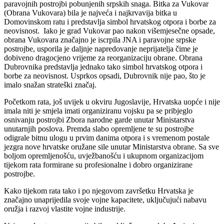
paravojnih postrojbi pobunjenih srpskih snaga. Bitka za Vukovar
(Obrana Vukovara) bila je najveća i najkrvavija bitka u
Domovinskom ratu i predstavlja simbol hrvatskog otpora i borbe za
neovisnost. Iako je grad Vukovar pao nakon višemjesečne opsade,
obrana Vukovara značajno je iscrpila JNA i paravojne srpske
postrojbe, usporila je daljnje napredovanje neprijatelja čime je
dobiveno dragocjeno vrijeme za reorganizaciju obrane. Obrana
Dubrovnika predstavlja jednako tako simbol hrvatskog otpora i
borbe za neovisnost. Usprkos opsadi, Dubrovnik nije pao, što je
imalo snažan strateški značaj.
Početkom rata, još uvijek u okviru Jugoslavije, Hrvatska uopće i nije
imala niti je smjela imati organiziranu vojsku pa se pribjeglo
osnivanju postrojbi Zbora narodne garde unutar Ministarstva
unutarnjih poslova. Premda slabo opremljene te su postrojbe
odigrale bitnu ulogu u prvim danima otpora i s vremenom postale
jezgra nove hrvatske oružane sile unutar Ministarstva obrane. Sa sve
boljom opremljenošću, uvježbanošću i ukupnom organizacijom
tijekom rata formirane su profesionalne i dobro organizirane
postrojbe.
Kako tijekom rata tako i po njegovom završetku Hrvatska je
značajno unaprijedila svoje vojne kapacitete, uključujući nabavu
oružja i razvoj vlastite vojne industrije.