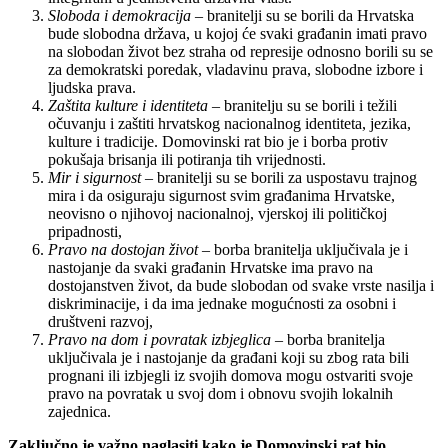
Sloboda i demokracija
– branitelji su se borili da Hrvatska
bude slobodna država, u kojoj će svaki građanin imati pravo
na slobodan život bez straha od represije odnosno borili su se
za demokratski poredak, vladavinu prava, slobodne izbore i
ljudska prava.
Zaštita kulture i identiteta
– branitelju su se borili i težili
očuvanju i zaštiti hrvatskog nacionalnog identiteta, jezika,
kulture i tradicije. Domovinski rat bio je i borba protiv
pokušaja brisanja ili potiranja tih vrijednosti.
Mir i sigurnost
– branitelji su se borili za uspostavu trajnog
mira i da osiguraju sigurnost svim građanima Hrvatske,
neovisno o njihovoj nacionalnoj, vjerskoj ili političkoj
pripadnosti,
Pravo na dostojan život
– borba branitelja uključivala je i
nastojanje da svaki građanin Hrvatske ima pravo na
dostojanstven život, da bude slobodan od svake vrste nasilja i
diskriminacije, i da ima jednake mogućnosti za osobni i
društveni razvoj,
Pravo na dom i povratak izbjeglica
– borba branitelja
uključivala je i nastojanje da građani koji su zbog rata bili
prognani ili izbjegli iz svojih domova mogu ostvariti svoje
pravo na povratak u svoj dom i obnovu svojih lokalnih
zajednica.
Zaključno je važno naglasiti kako je Domovinski rat bio