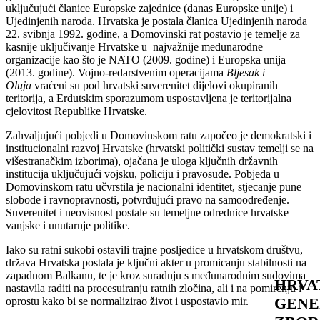
uključujući članice Europske zajednice (danas Europske unije) i
Ujedinjenih naroda. Hrvatska je postala članica Ujedinjenih naroda
22. svibnja 1992. godine, a Domovinski rat postavio je temelje za
kasnije uključivanje Hrvatske u najvažnije međunarodne
organizacije kao što je NATO (2009. godine) i Europska unija
(2013. godine). Vojno-redarstvenim operacijama
Bljesak i
Oluja
vraćeni su pod hrvatski suverenitet dijelovi okupiranih
teritorija, a Erdutskim sporazumom uspostavljena je teritorijalna
cjelovitost Republike Hrvatske.
Zahvaljujući pobjedi u Domovinskom ratu započeo je demokratski i
institucionalni razvoj Hrvatske (hrvatski politički sustav temelji se na
višestranačkim izborima), ojačana je uloga ključnih državnih
institucija uključujući vojsku, policiju i pravosuđe. Pobjeda u
Domovinskom ratu učvrstila je nacionalni identitet, stjecanje pune
slobode i ravnopravnosti, potvrđujući pravo na samoodređenje.
Suverenitet i neovisnost postale su temeljne odrednice hrvatske
vanjske i unutarnje politike.
Iako su ratni sukobi ostavili trajne posljedice u hrvatskom društvu,
država Hrvatska postala je ključni akter u promicanju stabilnosti na
zapadnom Balkanu, te je kroz suradnju s međunarodnim sudovima
HRVA
nastavila raditi na procesuiranju ratnih zločina, ali i na pomirenju i
GENE
oprostu kako bi se normalizirao život i uspostavio mir.