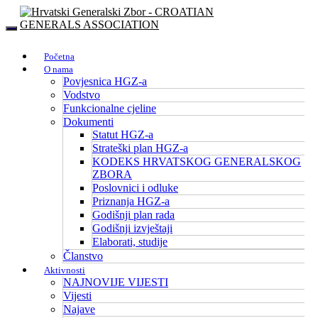
Početna
O nama
Povjesnica HGZ-a
Vodstvo
Funkcionalne cjeline
Dokumenti
Statut HGZ-a
Strateški plan HGZ-a
KODEKS HRVATSKOG GENERALSKOG
ZBORA
Poslovnici i odluke
Priznanja HGZ-a
Godišnji plan rada
Godišnji izvještaji
Elaborati, studije
Članstvo
Aktivnosti
NAJNOVIJE VIJESTI
Vijesti
Najave