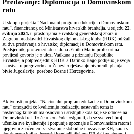
Predavanje: Diplomacija u Domovinskom
ratu
U sklopu projekta “Nacionalni program edukacije o Domovinskom
ratu”, financiranog od Ministarstva hrvatskih branitelja, u srijedu
22.
svibnja 2024.
u prostorijama Hrvatskog generalskog zbora u
Zagrebu predstavnici Hrvatskog diplomatskog kluba (HDK) održali
su dva predavanja o hrvatskoj diplomaciji u Domovinskom ratu.
Predsjednik, prof.emerit.dr.sc.dr.h.c.Emilio Marin profesorima
povijesti govorio je o ulozi Vatikana u priznanju Republike
Hrvatske, a potpredsjednik HDK-a Darinko Bago podijelio je svoja
iskustva u pregovorima u Ženevi o rješavanju otvorenih pitanja
bivše Jugoslavije, posebno Bosne i Hercegovine.
Aktivnosti projekta “Nacionalni program edukacije o Domovinskom
ratu” omogućiti će kvalitetniju realizaciju nastavnih tema iz
nastavnog kurikuluma osnovnih i srednjih škola koje se odnose na
Domovinski rat. To će u konačnici osigurati, da se sve veći broj
učenika sve kvalitetnije i potpunije upoznaje s Domovinskim ratom i
njegovim značenjem za stvaranje slobodne i nezavisne RH, kao i s
doprinosom koji su hrvatski branitelji tijekom DR dali za obranu i