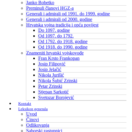
Janko Bobetko
Preminuli članovi HGZ-a
Generali i admirali od 1991. do 1999. godine
Generali i admirali od 2000. godine
Hrvatska vojna tradicija i opća povijest
Do 1097. godine
Od 1097. do 1792.
Od 1792. do 1918. godine
Od 1918. do 1990. godine
Znameniti hrvatski vojskovođe
Fran Krsto Frankopan
Josip Filipović
Josip Jelačić
Nikola Jurišić
Nikola Šubić Zrinski
Petar Zrinski
Stjepan Sarkotić
Svetozar Borojević
Kontakt
Leksikon generala
Uvod
Činovi
Odlikovanja
Saborski zastupnici