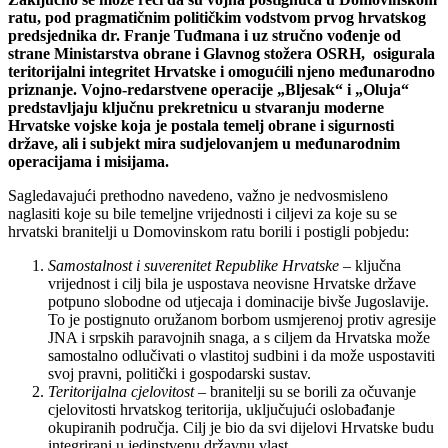
ratu, pod pragmatičnim političkim vodstvom prvog hrvatskog
predsjednika dr. Franje Tuđmana i uz stručno vođenje od
strane Ministarstva obrane i Glavnog stožera OSRH, osigurala
teritorijalni integritet Hrvatske i omogućili njeno međunarodno
priznanje. Vojno-redarstvene operacije „Bljesak“ i „Oluja“
predstavljaju ključnu prekretnicu u stvaranju moderne
Hrvatske vojske koja je postala temelj obrane i sigurnosti
države, ali i subjekt mira sudjelovanjem u međunarodnim
operacijama i misijama.
Sagledavajući prethodno navedeno, važno je nedvosmisleno
naglasiti koje su bile temeljne vrijednosti i ciljevi za koje su se
hrvatski branitelji u Domovinskom ratu borili i postigli pobjedu:
Samostalnost i suverenitet Republike Hrvatske
– ključna
vrijednost i cilj bila je uspostava neovisne Hrvatske države
potpuno slobodne od utjecaja i dominacije bivše Jugoslavije.
To je postignuto oružanom borbom usmjerenoj protiv agresije
JNA i srpskih paravojnih snaga, a s ciljem da Hrvatska može
samostalno odlučivati o vlastitoj sudbini i da može uspostaviti
svoj pravni, politički i gospodarski sustav.
Teritorijalna cjelovitost
– branitelji su se borili za očuvanje
cjelovitosti hrvatskog teritorija, uključujući oslobađanje
okupiranih područja. Cilj je bio da svi dijelovi Hrvatske budu
integrirani u jedinstvenu državnu vlast.