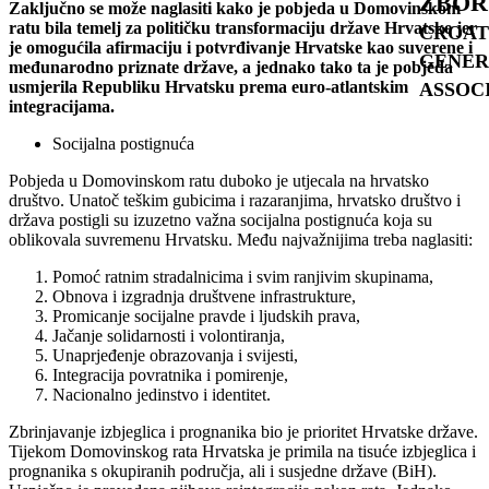
ZBOR
Zaključno se može naglasiti kako je pobjeda u Domovinskom
ratu bila temelj za političku transformaciju države Hrvatske jer
CROAT
je omogućila afirmaciju i potvrđivanje Hrvatske kao suverene i
GENER
međunarodno priznate države, a jednako tako ta je pobjeda
usmjerila Republiku Hrvatsku prema euro-atlantskim
ASSOC
integracijama.
Socijalna postignuća
Pobjeda u Domovinskom ratu duboko je utjecala na hrvatsko
društvo. Unatoč teškim gubicima i razaranjima, hrvatsko društvo i
država postigli su izuzetno važna socijalna postignuća koja su
oblikovala suvremenu Hrvatsku. Među najvažnijima treba naglasiti:
Pomoć ratnim stradalnicima i svim ranjivim skupinama,
Obnova i izgradnja društvene infrastrukture,
Promicanje socijalne pravde i ljudskih prava,
Jačanje solidarnosti i volontiranja,
Unaprjeđenje obrazovanja i svijesti,
Integracija povratnika i pomirenje,
Nacionalno jedinstvo i identitet.
Zbrinjavanje izbjeglica i prognanika bio je prioritet Hrvatske države.
Tijekom Domovinskog rata Hrvatska je primila na tisuće izbjeglica i
prognanika s okupiranih područja, ali i susjedne države (BiH).