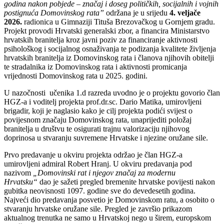
godina nakon pobjede – značaj i doseg političkih, socijalnih i vojnih
postignuća Domovinskog rata”
održana je u srijedu
4. veljače
2026.
radionica u Gimnaziji Tituša Brezovačkog u Gornjem gradu.
Projekt provodi Hrvatski generalski zbor, a financira Ministarstvo
hrvatskih branitelja kroz javni poziv za financiranje aktivnosti
psihološkog i socijalnog osnaživanja te podizanja kvalitete življenja
hrvatskih branitelja iz Domovinskog rata i članova njihovih obitelji
te stradalnika iz Domovinskog rata i aktivnosti promicanja
vrijednosti Domovinskog rata u 2025. godini.
U nazočnosti učenika 1.d razreda uvodno je o projektu govorio član
HGZ-a i voditelj projekta prof.dr.sc. Dario Matika, umirovljeni
brigadir, koji je naglasio kako je cilj projekta podići svijest o
povijesnom značaju Domovinskog rata, unaprijediti položaj
branitelja u društvu te osigurati trajnu valorizaciju njihovog
doprinosa u stvaranju suvremene Hrvatske i njezine oružane sile.
Prvo predavanje u okviru projekta održao je član HGZ-a
umirovljeni admiral Robert Hranj. U okviru predavanja pod
nazivom
„Domovinski rat i njegov značaj za modernu
Hrvatsku“
dao je sažeti pregled bremenite hrvatske povijesti nakon
gubitka neovisnosti 1097. godine sve do devedesetih godina.
Najveći dio predavanja posvetio je Domovinskom ratu, a osobito o
stvaranju hrvatske oružane sile. Pregled je završio prikazom
aktualnog trenutka ne samo u Hrvatskoj nego u širem, europskom