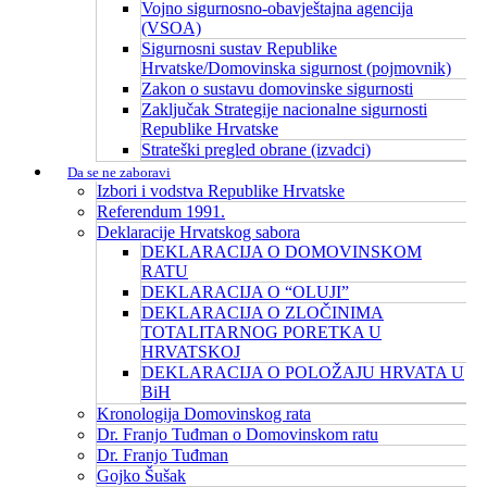
Vojno sigurnosno-obavještajna agencija
(VSOA)
Sigurnosni sustav Republike
Hrvatske/Domovinska sigurnost (pojmovnik)
Zakon o sustavu domovinske sigurnosti
Zaključak Strategije nacionalne sigurnosti
Republike Hrvatske
Strateški pregled obrane (izvadci)
Da se ne zaboravi
Izbori i vodstva Republike Hrvatske
Referendum 1991.
Deklaracije Hrvatskog sabora
DEKLARACIJA O DOMOVINSKOM
RATU
DEKLARACIJA O “OLUJI”
DEKLARACIJA O ZLOČINIMA
TOTALITARNOG PORETKA U
HRVATSKOJ
DEKLARACIJA O POLOŽAJU HRVATA U
BiH
Kronologija Domovinskog rata
Dr. Franjo Tuđman o Domovinskom ratu
Dr. Franjo Tuđman
Gojko Šušak