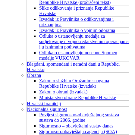
Republike Hrvatske (pročišćeni tekst)
Slike odlikovanja i priznanja Republike
Hrvatske
Izvadak iz Pravilnika o odlikovanjima i
priznanjima
Izvadak iz Pravilnika o vojnim odorama
Odluka o ustanovljenju medalja za
sudjelovanje u vojno-redarstvenim operacijama
i u iznimnim pothvatima
Odluka o ustanovljenju posebne Spomen
medalje VUKOVAR
Blagdani, spomendani i neradni dani u Republici
Hrvatskoj
Obrana
Zakon o službi u Oružanim snagama
Republike Hrvatske (izvadak)
Zakon o obrani (izvadak)
Ministarstvo obrane Republike Hrvatske
Hrvatski branitelji
Nacionalna sigurnost
Povijest sigurnosno-obavještajnog sustava
sustava do 2006. godine
Sigurnosno – obavještajni sustav danas
Sigurnosno-obavještajna agencija (SOA)