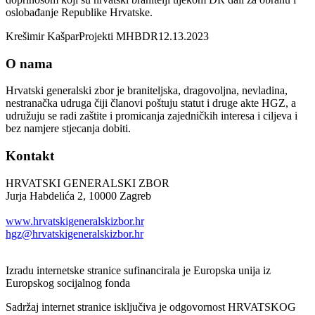
oslobađanje Republike Hrvatske.
Krešimir Kašpar
Projekti MHBDR
12.13.2023
O nama
Hrvatski generalski zbor je braniteljska, dragovoljna, nevladina,
nestranačka udruga čiji članovi poštuju statut i druge akte HGZ, a
udružuju se radi zaštite i promicanja zajedničkih interesa i ciljeva i
bez namjere stjecanja dobiti.
Kontakt
HRVATSKI GENERALSKI ZBOR
Jurja Habdelića 2, 10000 Zagreb
Tel. +385 1 2098174
www.hrvatskigeneralskizbor.hr
hgz@hrvatskigeneralskizbor.hr
Izradu internetske stranice sufinancirala je Europska unija iz
Europskog socijalnog fonda
Sadržaj internet stranice isključiva je odgovornost HRVATSKOG