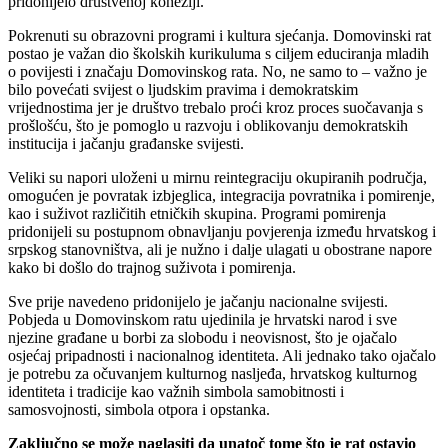
pridonijelo društvenoj koheziji.
Pokrenuti su obrazovni programi i kultura sjećanja. Domovinski rat
postao je važan dio školskih kurikuluma s ciljem educiranja mladih
o povijesti i značaju Domovinskog rata. No, ne samo to – važno je
bilo povećati svijest o ljudskim pravima i demokratskim
vrijednostima jer je društvo trebalo proći kroz proces suočavanja s
prošlošću, što je pomoglo u razvoju i oblikovanju demokratskih
institucija i jačanju građanske svijesti.
Veliki su napori uloženi u mirnu reintegraciju okupiranih područja,
omogućen je povratak izbjeglica, integracija povratnika i pomirenje,
kao i suživot različitih etničkih skupina. Programi pomirenja
pridonijeli su postupnom obnavljanju povjerenja između hrvatskog i
srpskog stanovništva, ali je nužno i dalje ulagati u obostrane napore
kako bi došlo do trajnog suživota i pomirenja.
Sve prije navedeno pridonijelo je jačanju nacionalne svijesti.
Pobjeda u Domovinskom ratu ujedinila je hrvatski narod i sve
njezine građane u borbi za slobodu i neovisnost, što je ojačalo
osjećaj pripadnosti i nacionalnog identiteta. Ali jednako tako ojačalo
je potrebu za očuvanjem kulturnog nasljeđa, hrvatskog kulturnog
identiteta i tradicije kao važnih simbola samobitnosti i
samosvojnosti, simbola otpora i opstanka.
Zaključno se može naglasiti da unatoč tome što je rat ostavio