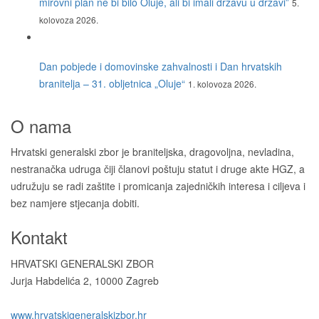
mirovni plan ne bi bilo Oluje, ali bi imali državu u državi”
5.
kolovoza 2026.
Dan pobjede i domovinske zahvalnosti i Dan hrvatskih
branitelja – 31. obljetnica „Oluje“
1. kolovoza 2026.
O nama
Hrvatski generalski zbor je braniteljska, dragovoljna, nevladina,
nestranačka udruga čiji članovi poštuju statut i druge akte HGZ, a
udružuju se radi zaštite i promicanja zajedničkih interesa i ciljeva i
bez namjere stjecanja dobiti.
Kontakt
HRVATSKI GENERALSKI ZBOR
Jurja Habdelića 2, 10000 Zagreb
Tel. +385 1 2098174
www.hrvatskigeneralskizbor.hr