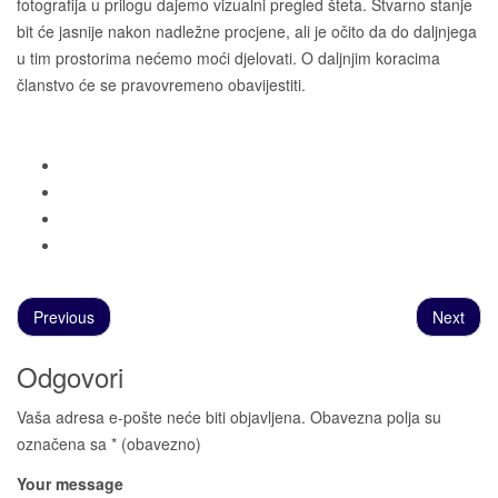
fotografija u prilogu dajemo vizualni pregled šteta. Stvarno stanje
bit će jasnije nakon nadležne procjene, ali je očito da do daljnjega
u tim prostorima nećemo moći djelovati. O daljnjim koracima
članstvo će se pravovremeno obavijestiti.
Previous
Next
Odgovori
Vaša adresa e-pošte neće biti objavljena.
Obavezna polja su
označena sa
* (obavezno)
Your message