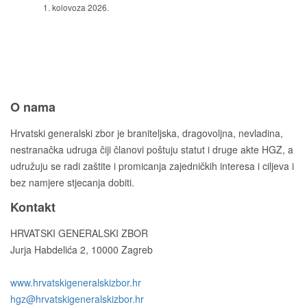
1. kolovoza 2026.
O nama
Hrvatski generalski zbor je braniteljska, dragovoljna, nevladina,
nestranačka udruga čiji članovi poštuju statut i druge akte HGZ, a
udružuju se radi zaštite i promicanja zajedničkih interesa i ciljeva i
bez namjere stjecanja dobiti.
Kontakt
HRVATSKI GENERALSKI ZBOR
Jurja Habdelića 2, 10000 Zagreb
Tel. +385 1 2098174
www.hrvatskigeneralskizbor.hr
hgz@hrvatskigeneralskizbor.hr