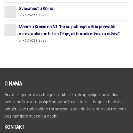
Svečanost u Kninu
5. kolovoza 2026.
Marinko Krešić na N1 “Da su pobunjeni Srbi prihvatili
mirovni plan ne bi bilo Oluje, ali bi imali državu u državi”
5. kolovoza 2026.
O NAMA
Hrvatski generalski zbor je braniteljska, dragovoljna, nevladina,
nestranačka udruga čiji članovi poštuju statut i druge akte HGZ, a
udružuju se radi zaštite i promicanja zajedničkih interesa i ciljeva i
bez namjere stjecanja dobiti.
KONTAKT