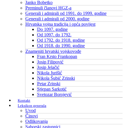
Janko Bobetko
Preminuli članovi HGZ-a
Generali i admirali od 1991. do 1999. godine
Generali i admirali od 2000. godine
Hrvatska vojna tradicija i opća povijest
Do 1097. godine
Od 1097. do 1792.
Od 1792. do 1918. godine
Od 1918. do 1990. godine
Znameniti hrvatski vojskovođe
Fran Krsto Frankopan
Josip Filipović
Josip Jelačić
Nikola Jurišić
Nikola Šubić Zrinski
Petar Zrinski
Stjepan Sarkotić
Svetozar Borojević
Kontakt
Leksikon generala
Uvod
Činovi
Odlikovanja
Saborski zastupnici