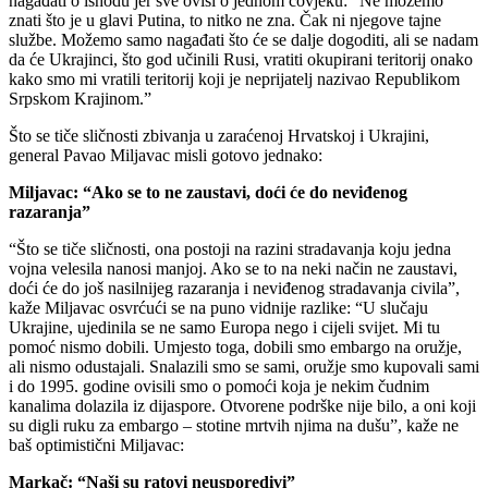
nagađati o ishodu jer sve ovisi o jednom čovjeku: “Ne možemo
znati što je u glavi Putina, to nitko ne zna. Čak ni njegove tajne
službe. Možemo samo nagađati što će se dalje dogoditi, ali se nadam
da će Ukrajinci, što god učinili Rusi, vratiti okupirani teritorij onako
kako smo mi vratili teritorij koji je neprijatelj nazivao Republikom
Srpskom Krajinom.”
Što se tiče sličnosti zbivanja u zaraćenoj Hrvatskoj i Ukrajini,
general Pavao Miljavac misli gotovo jednako:
Miljavac: “Ako se to ne zaustavi, doći će do neviđenog
razaranja”
“Što se tiče sličnosti, ona postoji na razini stradavanja koju jedna
vojna velesila nanosi manjoj. Ako se to na neki način ne zaustavi,
doći će do još nasilnijeg razaranja i neviđenog stradavanja civila”,
kaže Miljavac osvrćući se na puno vidnije razlike: “U slučaju
Ukrajine, ujedinila se ne samo Europa nego i cijeli svijet. Mi tu
pomoć nismo dobili. Umjesto toga, dobili smo embargo na oružje,
ali nismo odustajali. Snalazili smo se sami, oružje smo kupovali sami
i do 1995. godine ovisili smo o pomoći koja je nekim čudnim
kanalima dolazila iz dijaspore. Otvorene podrške nije bilo, a oni koji
su digli ruku za embargo – stotine mrtvih njima na dušu”, kaže ne
baš optimistični Miljavac:
Markač: “Naši su ratovi neusporedivi”