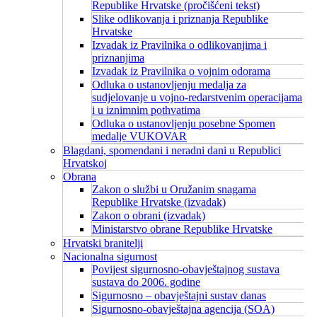
Republike Hrvatske (pročišćeni tekst)
Slike odlikovanja i priznanja Republike
Hrvatske
Izvadak iz Pravilnika o odlikovanjima i
priznanjima
Izvadak iz Pravilnika o vojnim odorama
Odluka o ustanovljenju medalja za
sudjelovanje u vojno-redarstvenim operacijama
i u iznimnim pothvatima
Odluka o ustanovljenju posebne Spomen
medalje VUKOVAR
Blagdani, spomendani i neradni dani u Republici
Hrvatskoj
Obrana
Zakon o službi u Oružanim snagama
Republike Hrvatske (izvadak)
Zakon o obrani (izvadak)
Ministarstvo obrane Republike Hrvatske
Hrvatski branitelji
Nacionalna sigurnost
Povijest sigurnosno-obavještajnog sustava
sustava do 2006. godine
Sigurnosno – obavještajni sustav danas
Sigurnosno-obavještajna agencija (SOA)