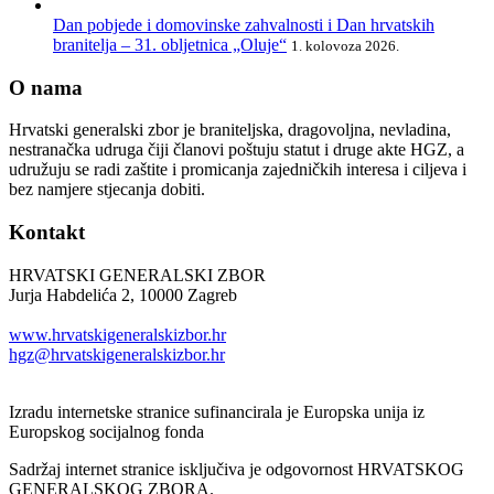
Dan pobjede i domovinske zahvalnosti i Dan hrvatskih
branitelja – 31. obljetnica „Oluje“
1. kolovoza 2026.
O nama
Hrvatski generalski zbor je braniteljska, dragovoljna, nevladina,
nestranačka udruga čiji članovi poštuju statut i druge akte HGZ, a
udružuju se radi zaštite i promicanja zajedničkih interesa i ciljeva i
bez namjere stjecanja dobiti.
Kontakt
HRVATSKI GENERALSKI ZBOR
Jurja Habdelića 2, 10000 Zagreb
Tel. +385 1 2098174
www.hrvatskigeneralskizbor.hr
hgz@hrvatskigeneralskizbor.hr
Izradu internetske stranice sufinancirala je Europska unija iz
Europskog socijalnog fonda
Sadržaj internet stranice isključiva je odgovornost HRVATSKOG
GENERALSKOG ZBORA.