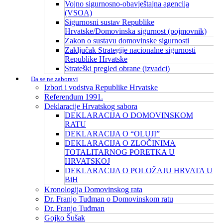
Vojno sigurnosno-obavještajna agencija
(VSOA)
Sigurnosni sustav Republike
Hrvatske/Domovinska sigurnost (pojmovnik)
Zakon o sustavu domovinske sigurnosti
Zaključak Strategije nacionalne sigurnosti
Republike Hrvatske
Strateški pregled obrane (izvadci)
Da se ne zaboravi
Izbori i vodstva Republike Hrvatske
Referendum 1991.
Deklaracije Hrvatskog sabora
DEKLARACIJA O DOMOVINSKOM
RATU
DEKLARACIJA O “OLUJI”
DEKLARACIJA O ZLOČINIMA
TOTALITARNOG PORETKA U
HRVATSKOJ
DEKLARACIJA O POLOŽAJU HRVATA U
BiH
Kronologija Domovinskog rata
Dr. Franjo Tuđman o Domovinskom ratu
Dr. Franjo Tuđman
Gojko Šušak