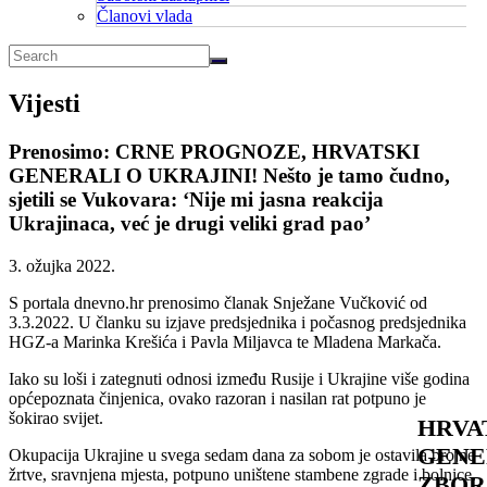
Članovi vlada
Vijesti
Prenosimo: CRNE PROGNOZE, HRVATSKI
GENERALI O UKRAJINI! Nešto je tamo čudno,
sjetili se Vukovara: ‘Nije mi jasna reakcija
Ukrajinaca, već je drugi veliki grad pao’
3. ožujka 2022.
S portala dnevno.hr prenosimo članak Snježane Vučković od
3.3.2022. U članku su izjave predsjednika i počasnog predsjednika
HGZ-a Marinka Krešića i Pavla Miljavca te Mladena Markača.
Iako su loši i zategnuti odnosi između Rusije i Ukrajine više godina
općepoznata činjenica, ovako razoran i nasilan rat potpuno je
šokirao svijet.
HRVA
GENE
Okupacija Ukrajine u svega sedam dana za sobom je ostavila brojne
žrtve, sravnjena mjesta, potpuno uništene stambene zgrade i bolnice.
ZBOR