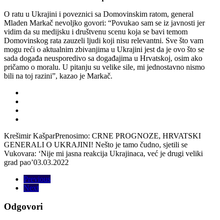
O ratu u Ukrajini i poveznici sa Domovinskim ratom, general
Mladen Markač nevoljko govori: “Povukao sam se iz javnosti jer
vidim da su medijsku i društvenu scenu koja se bavi temom
Domovinskog rata zauzeli ljudi koji nisu relevantni. Sve što vam
mogu reći o aktualnim zbivanjima u Ukrajini jest da je ovo što se
sada događa neusporedivo sa događajima u Hrvatskoj, osim ako
pričamo o moralu. U pitanju su velike sile, mi jednostavno nismo
bili na toj razini”, kazao je Markač.
Krešimir Kašpar
Prenosimo: CRNE PROGNOZE, HRVATSKI
GENERALI O UKRAJINI! Nešto je tamo čudno, sjetili se
Vukovara: ‘Nije mi jasna reakcija Ukrajinaca, već je drugi veliki
grad pao’
03.03.2022
Previous
Next
Odgovori