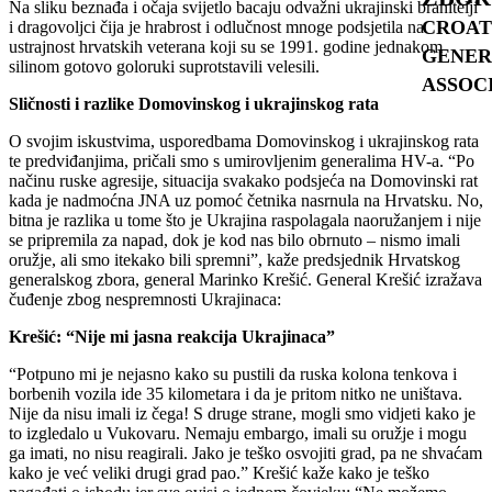
Na sliku beznađa i očaja svijetlo bacaju odvažni ukrajinski branitelji
CROAT
i dragovoljci čija je hrabrost i odlučnost mnoge podsjetila na
ustrajnost hrvatskih veterana koji su se 1991. godine jednakom
GENER
silinom gotovo goloruki suprotstavili velesili.
ASSOC
Sličnosti i razlike Domovinskog i ukrajinskog rata
O svojim iskustvima, usporedbama Domovinskog i ukrajinskog rata
te predviđanjima, pričali smo s umirovljenim generalima HV-a. “Po
načinu ruske agresije, situacija svakako podsjeća na Domovinski rat
kada je nadmoćna JNA uz pomoć četnika nasrnula na Hrvatsku. No,
bitna je razlika u tome što je Ukrajina raspolagala naoružanjem i nije
se pripremila za napad, dok je kod nas bilo obrnuto – nismo imali
oružje, ali smo itekako bili spremni”, kaže predsjednik Hrvatskog
generalskog zbora, general Marinko Krešić. General Krešić izražava
čuđenje zbog nespremnosti Ukrajinaca:
Krešić: “Nije mi jasna reakcija Ukrajinaca”
“Potpuno mi je nejasno kako su pustili da ruska kolona tenkova i
borbenih vozila ide 35 kilometara i da je pritom nitko ne uništava.
Nije da nisu imali iz čega! S druge strane, mogli smo vidjeti kako je
to izgledalo u Vukovaru. Nemaju embargo, imali su oružje i mogu
ga imati, no nisu reagirali. Jako je teško osvojiti grad, pa ne shvaćam
kako je već veliki drugi grad pao.” Krešić kaže kako je teško