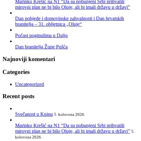
Marinko Krešić na N1 “Da su pobunjeni Srbi prihvatili
mirovni plan ne bi bilo Oluje, ali bi imali državu u državi”
Dan pobjede i domovinske zahvalnosti i Dan hrvatskih
branitelja – 31. obljetnica „Oluje“
Počast poginulima u Dalju
Dan branitelja Župe Pušća
Najnoviji komentari
Categories
Uncategorized
Recent posts
Svečanost u Kninu
5. kolovoza 2026.
Marinko Krešić na N1 “Da su pobunjeni Srbi prihvatili
mirovni plan ne bi bilo Oluje, ali bi imali državu u državi”
5.
kolovoza 2026.