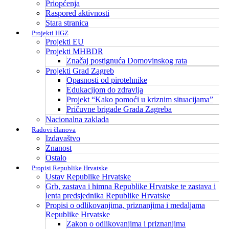
Priopćenja
Raspored aktivnosti
Stara stranica
Projekti HGZ
Projekti EU
Projekti MHBDR
Značaj postignuća Domovinskog rata
Projekti Grad Zagreb
Opasnosti od pirotehnike
Edukacijom do zdravlja
Projekt “Kako pomoći u kriznim situacijama”
Pričuvne brigade Grada Zagreba
Nacionalna zaklada
Radovi članova
Izdavaštvo
Znanost
Ostalo
Propisi Republike Hrvatske
Ustav Republike Hrvatske
Grb, zastava i himna Republike Hrvatske te zastava i
lenta predsjednika Republike Hrvatske
Propisi o odlikovanjima, priznanjima i medaljama
Republike Hrvatske
Zakon o odlikovanjima i priznanjima