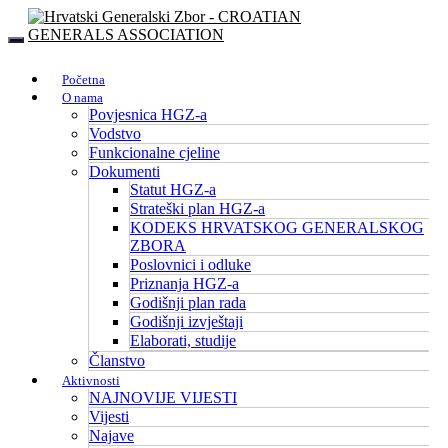
Početna
O nama
Povjesnica HGZ-a
Vodstvo
Funkcionalne cjeline
Dokumenti
Statut HGZ-a
Strateški plan HGZ-a
KODEKS HRVATSKOG GENERALSKOG
ZBORA
Poslovnici i odluke
Priznanja HGZ-a
Godišnji plan rada
Godišnji izvještaji
Elaborati, studije
Članstvo
Aktivnosti
NAJNOVIJE VIJESTI
Vijesti
Najave