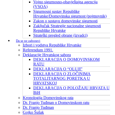
Vojno sigurnosno-obavještajna agencija
(VSOA)
Sigurnosni sustav Republike
Hrvatske/Domovinska sigurnost (pojmovnik)
Zakon o sustavu domovinske sigurnosti
Zaključak Strategije nacionalne sigurnosti
Republike Hrvatske
Strateški pregled obrane (izvadci)
Da se ne zaboravi
Izbori i vodstva Republike Hrvatske
Referendum 1991.
Deklaracije Hrvatskog sabora
DEKLARACIJA O DOMOVINSKOM
RATU
DEKLARACIJA O “OLUJI”
DEKLARACIJA O ZLOČINIMA
TOTALITARNOG PORETKA U
HRVATSKOJ
DEKLARACIJA O POLOŽAJU HRVATA U
BiH
Kronologija Domovinskog rata
Dr. Franjo Tuđman o Domovinskom ratu
Dr. Franjo Tuđman
Gojko Šušak