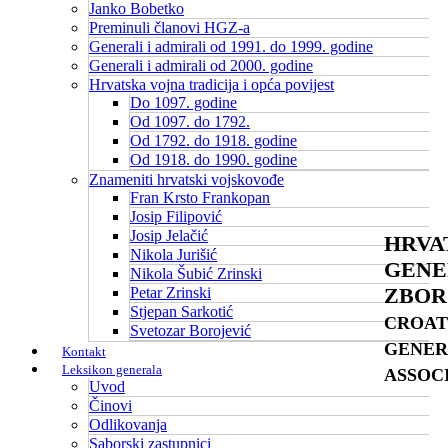
Janko Bobetko
Preminuli članovi HGZ-a
Generali i admirali od 1991. do 1999. godine
Generali i admirali od 2000. godine
Hrvatska vojna tradicija i opća povijest
Do 1097. godine
Od 1097. do 1792.
Od 1792. do 1918. godine
Od 1918. do 1990. godine
Znameniti hrvatski vojskovođe
Fran Krsto Frankopan
Josip Filipović
Josip Jelačić
HRVA
Nikola Jurišić
GENE
Nikola Šubić Zrinski
ZBOR
Petar Zrinski
Stjepan Sarkotić
CROAT
Svetozar Borojević
GENER
Kontakt
Leksikon generala
ASSOC
Uvod
Činovi
Odlikovanja
Saborski zastupnici