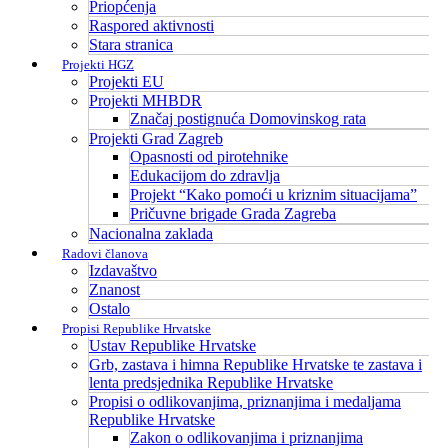
Priopćenja
Raspored aktivnosti
Stara stranica
Projekti HGZ
Projekti EU
Projekti MHBDR
Značaj postignuća Domovinskog rata
Projekti Grad Zagreb
Opasnosti od pirotehnike
Edukacijom do zdravlja
Projekt “Kako pomoći u kriznim situacijama”
Pričuvne brigade Grada Zagreba
Nacionalna zaklada
Radovi članova
Izdavaštvo
Znanost
Ostalo
Propisi Republike Hrvatske
Ustav Republike Hrvatske
Grb, zastava i himna Republike Hrvatske te zastava i
lenta predsjednika Republike Hrvatske
Propisi o odlikovanjima, priznanjima i medaljama
Republike Hrvatske
Zakon o odlikovanjima i priznanjima