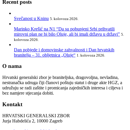
Recent posts
Svečanost u Kninu
5. kolovoza 2026.
Marinko Krešić na N1 “Da su pobunjeni Srbi prihvatili
mirovni plan ne bi bilo Oluje, ali bi imali državu u državi”
5.
kolovoza 2026.
Dan pobjede i domovinske zahvalnosti i Dan hrvatskih
branitelja – 31. obljetnica „Oluje“
1. kolovoza 2026.
O nama
Hrvatski generalski zbor je braniteljska, dragovoljna, nevladina,
nestranačka udruga čiji članovi poštuju statut i druge akte HGZ, a
udružuju se radi zaštite i promicanja zajedničkih interesa i ciljeva i
bez namjere stjecanja dobiti.
Kontakt
HRVATSKI GENERALSKI ZBOR
Jurja Habdelića 2, 10000 Zagreb
Tel. +385 1 2098174