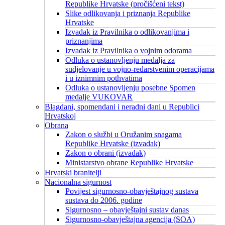
Republike Hrvatske (pročišćeni tekst)
Slike odlikovanja i priznanja Republike
Hrvatske
Izvadak iz Pravilnika o odlikovanjima i
priznanjima
Izvadak iz Pravilnika o vojnim odorama
Odluka o ustanovljenju medalja za
sudjelovanje u vojno-redarstvenim operacijama
i u iznimnim pothvatima
Odluka o ustanovljenju posebne Spomen
medalje VUKOVAR
Blagdani, spomendani i neradni dani u Republici
Hrvatskoj
Obrana
Zakon o službi u Oružanim snagama
Republike Hrvatske (izvadak)
Zakon o obrani (izvadak)
Ministarstvo obrane Republike Hrvatske
Hrvatski branitelji
Nacionalna sigurnost
Povijest sigurnosno-obavještajnog sustava
sustava do 2006. godine
Sigurnosno – obavještajni sustav danas
Sigurnosno-obavještajna agencija (SOA)