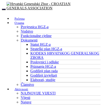
Početna
O nama
Povjesnica HGZ-a
Vodstvo
Funkcionalne cjeline
Dokumenti
Statut HGZ-a
Strateški plan HGZ-a
KODEKS HRVATSKOG GENERALSKOG
ZBORA
Poslovnici i odluke
Priznanja HGZ-a
Godišnji plan rada
Godišnji izvještaji
Elaborati, studije
Članstvo
Aktivnosti
NAJNOVIJE VIJESTI
Vijesti
Najave