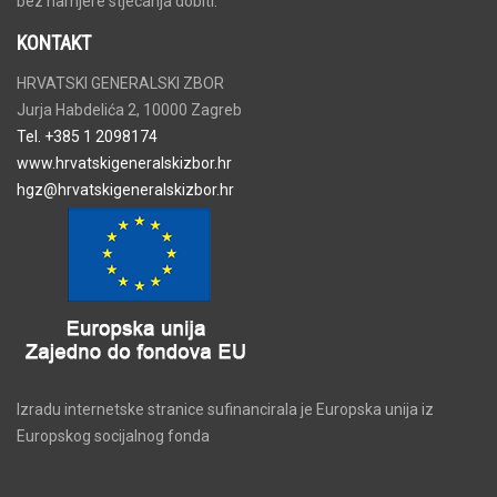
bez namjere stjecanja dobiti.
KONTAKT
HRVATSKI GENERALSKI ZBOR
Jurja Habdelića 2, 10000 Zagreb
Tel. +385 1 2098174
www.hrvatskigeneralskizbor.hr
hgz@hrvatskigeneralskizbor.hr
Izradu internetske stranice sufinancirala je Europska unija iz
Europskog socijalnog fonda