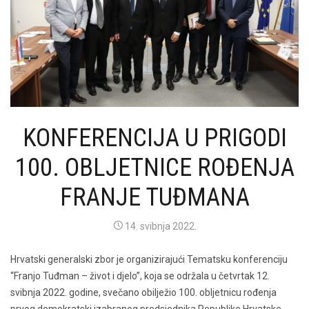
KONFERENCIJA U PRIGODI
100. OBLJETNICE ROĐENJA
FRANJE TUĐMANA
14. svibnja 2022.
Hrvatski generalski zbor je organizirajući Tematsku konferenciju
“Franjo Tuđman – život i djelo”, koja se održala u četvrtak 12.
svibnja 2022. godine, svečano obilježio 100. obljetnicu rođenja
prvog demokratski izabranog predsjednika Republike Hrvatske.