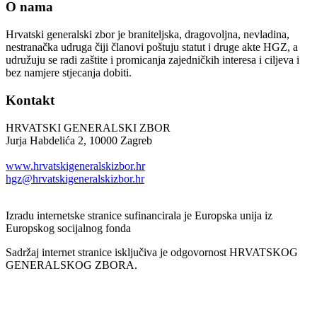
O nama
Hrvatski generalski zbor je braniteljska, dragovoljna, nevladina,
nestranačka udruga čiji članovi poštuju statut i druge akte HGZ, a
udružuju se radi zaštite i promicanja zajedničkih interesa i ciljeva i
bez namjere stjecanja dobiti.
Kontakt
HRVATSKI GENERALSKI ZBOR
Jurja Habdelića 2, 10000 Zagreb
Tel. +385 1 2098174
www.hrvatskigeneralskizbor.hr
hgz@hrvatskigeneralskizbor.hr
Izradu internetske stranice sufinancirala je Europska unija iz
Europskog socijalnog fonda
Sadržaj internet stranice isključiva je odgovornost HRVATSKOG
GENERALSKOG ZBORA.