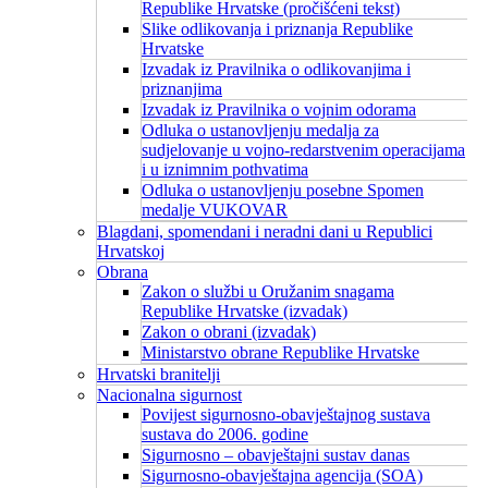
Republike Hrvatske (pročišćeni tekst)
Slike odlikovanja i priznanja Republike
Hrvatske
Izvadak iz Pravilnika o odlikovanjima i
priznanjima
Izvadak iz Pravilnika o vojnim odorama
Odluka o ustanovljenju medalja za
sudjelovanje u vojno-redarstvenim operacijama
i u iznimnim pothvatima
Odluka o ustanovljenju posebne Spomen
medalje VUKOVAR
Blagdani, spomendani i neradni dani u Republici
Hrvatskoj
Obrana
Zakon o službi u Oružanim snagama
Republike Hrvatske (izvadak)
Zakon o obrani (izvadak)
Ministarstvo obrane Republike Hrvatske
Hrvatski branitelji
Nacionalna sigurnost
Povijest sigurnosno-obavještajnog sustava
sustava do 2006. godine
Sigurnosno – obavještajni sustav danas
Sigurnosno-obavještajna agencija (SOA)