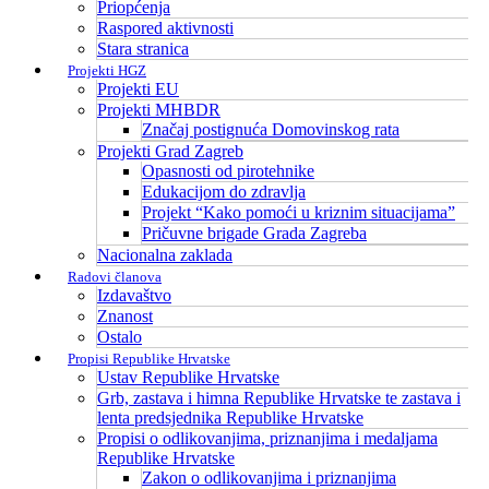
Priopćenja
Raspored aktivnosti
Stara stranica
Projekti HGZ
Projekti EU
Projekti MHBDR
Značaj postignuća Domovinskog rata
Projekti Grad Zagreb
Opasnosti od pirotehnike
Edukacijom do zdravlja
Projekt “Kako pomoći u kriznim situacijama”
Pričuvne brigade Grada Zagreba
Nacionalna zaklada
Radovi članova
Izdavaštvo
Znanost
Ostalo
Propisi Republike Hrvatske
Ustav Republike Hrvatske
Grb, zastava i himna Republike Hrvatske te zastava i
lenta predsjednika Republike Hrvatske
Propisi o odlikovanjima, priznanjima i medaljama
Republike Hrvatske
Zakon o odlikovanjima i priznanjima