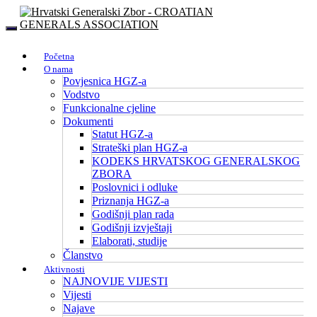
Početna
O nama
Povjesnica HGZ-a
Vodstvo
Funkcionalne cjeline
Dokumenti
Statut HGZ-a
Strateški plan HGZ-a
KODEKS HRVATSKOG GENERALSKOG
ZBORA
Poslovnici i odluke
Priznanja HGZ-a
Godišnji plan rada
Godišnji izvještaji
Elaborati, studije
Članstvo
Aktivnosti
NAJNOVIJE VIJESTI
Vijesti
Najave