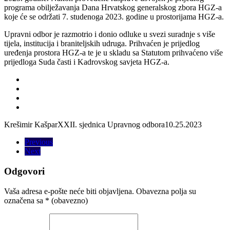
programa obilježavanja Dana Hrvatskog generalskog zbora HGZ-a
koje će se održati 7. studenoga 2023. godine u prostorijama HGZ-a.
Upravni odbor je razmotrio i donio odluke u svezi suradnje s više
tijela, institucija i braniteljskih udruga. Prihvaćen je prijedlog
uređenja prostora HGZ-a te je u skladu sa Statutom prihvaćeno više
prijedloga Suda časti i Kadrovskog savjeta HGZ-a.
Krešimir Kašpar
XXII. sjednica Upravnog odbora
10.25.2023
Previous
Next
Odgovori
Vaša adresa e-pošte neće biti objavljena.
Obavezna polja su
označena sa
* (obavezno)