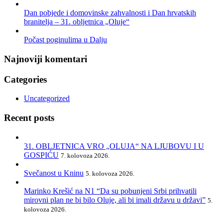
Dan pobjede i domovinske zahvalnosti i Dan hrvatskih
branitelja – 31. obljetnica „Oluje“
Počast poginulima u Dalju
Najnoviji komentari
Categories
Uncategorized
Recent posts
31. OBLJETNICA VRO „OLUJA“ NA LJUBOVU I U
GOSPIĆU
7. kolovoza 2026.
Svečanost u Kninu
5. kolovoza 2026.
Marinko Krešić na N1 “Da su pobunjeni Srbi prihvatili
mirovni plan ne bi bilo Oluje, ali bi imali državu u državi”
5.
kolovoza 2026.