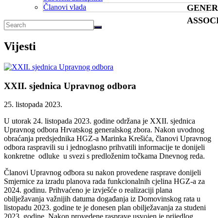
Članovi vlada
GENER
ASSOC
Vijesti
XXII. sjednica Upravnog odbora
25. listopada 2023.
U utorak 24. listopada 2023. godine održana je XXII. sjednica
Upravnog odbora Hrvatskog generalskog zbora. Nakon uvodnog
obraćanja predsjednika HGZ-a Marinka Krešića, članovi Upravnog
odbora raspravili su i jednoglasno prihvatili informacije te donijeli
konkretne odluke u svezi s predloženim točkama Dnevnog reda.
Članovi Upravnog odbora su nakon provedene rasprave donijeli
Smjernice za izradu planova rada funkcionalnih cjelina HGZ-a za
2024. godinu. Prihvaćeno je izvješće o realizaciji plana
obilježavanja važnijih datuma događanja iz Domovinskog rata u
listopadu 2023. godine te je donesen plan obilježavanja za studeni
2023. godine. Nakon provedene rasprave usvojen je prijedlog