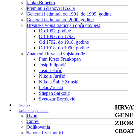
Janko Bobetko
Preminuli članovi HGZ-a
Generali i admirali od 1991. do 1999. godine
Generali i admirali od 2000. godine
Hrvatska vojna tradicija i opća povijest
Do 1097. godine
Od 1097. do 1792.
Od 1792. do 1918. godine
Od 1918. do 1990. godine
Znameniti hrvatski vojskovođe
Fran Krsto Frankopan
Josip Filipović
Josip Jelačić
Nikola Jurišić
Nikola Šubić Zrinski
Petar Zrinski
Stjepan Sarkotić
Svetozar Borojević
Kontakt
HRVA
Leksikon generala
GENE
Uvod
Činovi
ZBOR
Odlikovanja
CROAT
Saborski zastupnici