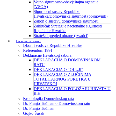
Vojno sigurnosno-obavještajna agencija
(VSOA)
Sigurnosni sustav Republike
Hrvatske/Domovinska sigurnost (pojmovnik)
Zakon o sustavu domovinske sigurnosti
Zaključak Strategije nacionalne sigurnosti
Republike Hrvatske
Strateški pregled obrane (izvadci)
Da se ne zaboravi
Izbori i vodstva Republike Hrvatske
Referendum 1991.
Deklaracije Hrvatskog sabora
DEKLARACIJA O DOMOVINSKOM
RATU
DEKLARACIJA O “OLUJI”
DEKLARACIJA O ZLOČINIMA
TOTALITARNOG PORETKA U
HRVATSKOJ
DEKLARACIJA O POLOŽAJU HRVATA U
BiH
Kronologija Domovinskog rata
Dr. Franjo Tuđman o Domovinskom ratu
Dr. Franjo Tuđman
Gojko Šušak