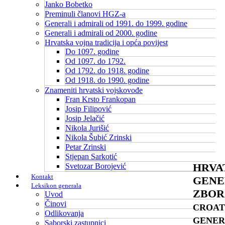
Janko Bobetko
Preminuli članovi HGZ-a
Generali i admirali od 1991. do 1999. godine
Generali i admirali od 2000. godine
Hrvatska vojna tradicija i opća povijest
Do 1097. godine
Od 1097. do 1792.
Od 1792. do 1918. godine
Od 1918. do 1990. godine
Znameniti hrvatski vojskovođe
Fran Krsto Frankopan
Josip Filipović
Josip Jelačić
Nikola Jurišić
Nikola Šubić Zrinski
Petar Zrinski
Stjepan Sarkotić
HRVA
Svetozar Borojević
Kontakt
GENE
Leksikon generala
ZBOR
Uvod
Činovi
CROAT
Odlikovanja
GENER
Saborski zastupnici