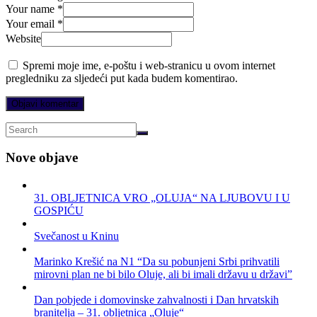
Your name *
Your email *
Website
Spremi moje ime, e-poštu i web-stranicu u ovom internet
pregledniku za sljedeći put kada budem komentirao.
Nove objave
31. OBLJETNICA VRO „OLUJA“ NA LJUBOVU I U
GOSPIĆU
Svečanost u Kninu
Marinko Krešić na N1 “Da su pobunjeni Srbi prihvatili
mirovni plan ne bi bilo Oluje, ali bi imali državu u državi”
Dan pobjede i domovinske zahvalnosti i Dan hrvatskih
branitelja – 31. obljetnica „Oluje“