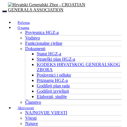
Početna
O nama
Povjesnica HGZ-a
Vodstvo
Funkcionalne cjeline
Dokumenti
Statut HGZ-a
Strateški plan HGZ-a
KODEKS HRVATSKOG GENERALSKOG
ZBORA
Poslovnici i odluke
Priznanja HGZ-a
Godišnji plan rada
Godišnji izvještaji
Elaborati, studije
Članstvo
Aktivnosti
NAJNOVIJE VIJESTI
Vijesti
Najave