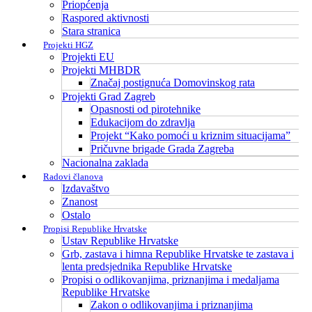
Priopćenja
Raspored aktivnosti
Stara stranica
Projekti HGZ
Projekti EU
Projekti MHBDR
Značaj postignuća Domovinskog rata
Projekti Grad Zagreb
Opasnosti od pirotehnike
Edukacijom do zdravlja
Projekt “Kako pomoći u kriznim situacijama”
Pričuvne brigade Grada Zagreba
Nacionalna zaklada
Radovi članova
Izdavaštvo
Znanost
Ostalo
Propisi Republike Hrvatske
Ustav Republike Hrvatske
Grb, zastava i himna Republike Hrvatske te zastava i
lenta predsjednika Republike Hrvatske
Propisi o odlikovanjima, priznanjima i medaljama
Republike Hrvatske
Zakon o odlikovanjima i priznanjima