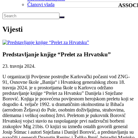
Članovi vlada
ASSOC
Vijesti
Predstavljanje knjige “Prelet za Hrvatsku”
23. travnja 2024.
U organizaciji Povijesne postrojbe Karlovački počasni vod ZNG-
91, Osnovne škole „Banija“ i Hrvatskog generalskog zbora 18.
travnja 2024. je u prostorijama škole u Karlovcu održano
predstavljanje knjige “Prelet za Hrvatsku” Danijela i Snježane
Borović. Knjiga je posvećena povijesnom herojskom preletu koji se
dogodio 4. veljače 1992. u dramatičnim okolnostima iz Bihaća
(aerodrom Željava) do Pule, osobnim doživljajima, strahovima,
dilemama i velikoj osobnoj žrtvi. Preletom je pukovnik Borović
Hrvatskoj vojsci stavio na raspolaganje prvi nadzvučni borbeni
zrakoplov Mig 21bis. O knjizi su između ostalih govorili general
Josip Štimac i autori Snježana i Danijel Borović, a predstavljanju su
nazočili i generali Dragutin Repinc i Željko Prpić, brigadiri Marinko