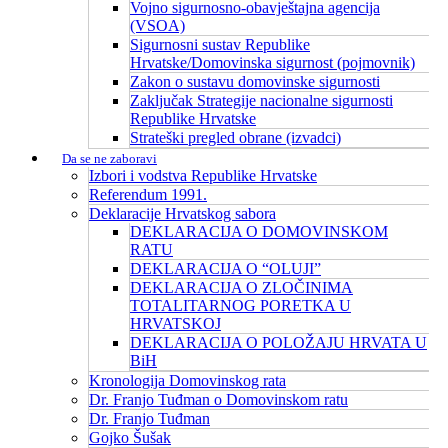
Vojno sigurnosno-obavještajna agencija
(VSOA)
Sigurnosni sustav Republike
Hrvatske/Domovinska sigurnost (pojmovnik)
Zakon o sustavu domovinske sigurnosti
Zaključak Strategije nacionalne sigurnosti
Republike Hrvatske
Strateški pregled obrane (izvadci)
Da se ne zaboravi
Izbori i vodstva Republike Hrvatske
Referendum 1991.
Deklaracije Hrvatskog sabora
DEKLARACIJA O DOMOVINSKOM
RATU
DEKLARACIJA O “OLUJI”
DEKLARACIJA O ZLOČINIMA
TOTALITARNOG PORETKA U
HRVATSKOJ
DEKLARACIJA O POLOŽAJU HRVATA U
BiH
Kronologija Domovinskog rata
Dr. Franjo Tuđman o Domovinskom ratu
Dr. Franjo Tuđman
Gojko Šušak