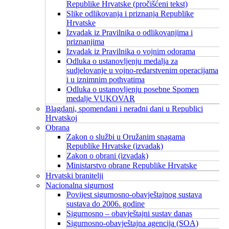
Republike Hrvatske (pročišćeni tekst)
Slike odlikovanja i priznanja Republike
Hrvatske
Izvadak iz Pravilnika o odlikovanjima i
priznanjima
Izvadak iz Pravilnika o vojnim odorama
Odluka o ustanovljenju medalja za
sudjelovanje u vojno-redarstvenim operacijama
i u iznimnim pothvatima
Odluka o ustanovljenju posebne Spomen
medalje VUKOVAR
Blagdani, spomendani i neradni dani u Republici
Hrvatskoj
Obrana
Zakon o službi u Oružanim snagama
Republike Hrvatske (izvadak)
Zakon o obrani (izvadak)
Ministarstvo obrane Republike Hrvatske
Hrvatski branitelji
Nacionalna sigurnost
Povijest sigurnosno-obavještajnog sustava
sustava do 2006. godine
Sigurnosno – obavještajni sustav danas
Sigurnosno-obavještajna agencija (SOA)