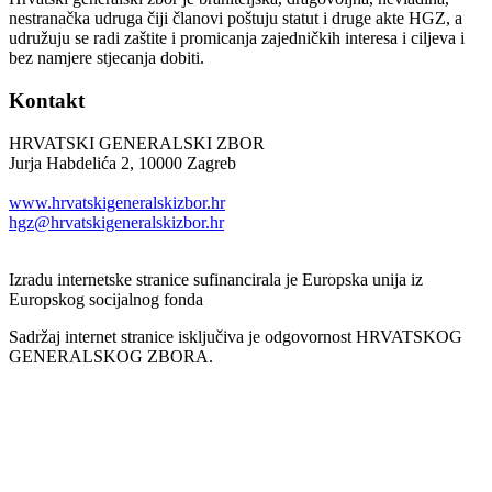
nestranačka udruga čiji članovi poštuju statut i druge akte HGZ, a
udružuju se radi zaštite i promicanja zajedničkih interesa i ciljeva i
bez namjere stjecanja dobiti.
Kontakt
HRVATSKI GENERALSKI ZBOR
Jurja Habdelića 2, 10000 Zagreb
Tel. +385 1 2098174
www.hrvatskigeneralskizbor.hr
hgz@hrvatskigeneralskizbor.hr
Izradu internetske stranice sufinancirala je Europska unija iz
Europskog socijalnog fonda
Sadržaj internet stranice isključiva je odgovornost HRVATSKOG
GENERALSKOG ZBORA.