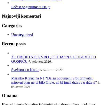
Počast poginulima u Dalju
Najnoviji komentari
Categories
Uncategorized
Recent posts
31. OBLJETNICA VRO „OLUJA“ NA LJUBOVU I U
GOSPIĆU
7. kolovoza 2026.
Svečanost u Kninu
5. kolovoza 2026.
Marinko Krešić na N1 “Da su pobunjeni Srbi prihvatili
mirovni plan ne bi bilo Oluje, ali bi imali državu u državi”
5.
kolovoza 2026.
O nama
Hrvatski generalski zbor je braniteljska, dragovoljna, nevladina,