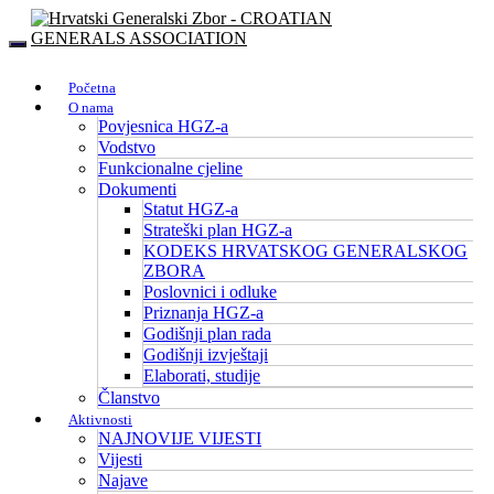
Početna
O nama
Povjesnica HGZ-a
Vodstvo
Funkcionalne cjeline
Dokumenti
Statut HGZ-a
Strateški plan HGZ-a
KODEKS HRVATSKOG GENERALSKOG
ZBORA
Poslovnici i odluke
Priznanja HGZ-a
Godišnji plan rada
Godišnji izvještaji
Elaborati, studije
Članstvo
Aktivnosti
NAJNOVIJE VIJESTI
Vijesti
Najave