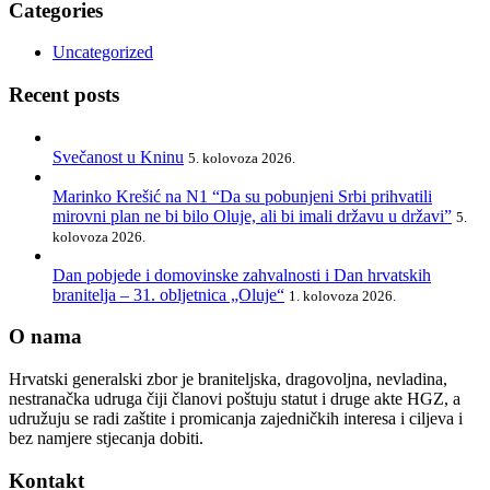
Categories
Uncategorized
Recent posts
Svečanost u Kninu
5. kolovoza 2026.
Marinko Krešić na N1 “Da su pobunjeni Srbi prihvatili
mirovni plan ne bi bilo Oluje, ali bi imali državu u državi”
5.
kolovoza 2026.
Dan pobjede i domovinske zahvalnosti i Dan hrvatskih
branitelja – 31. obljetnica „Oluje“
1. kolovoza 2026.
O nama
Hrvatski generalski zbor je braniteljska, dragovoljna, nevladina,
nestranačka udruga čiji članovi poštuju statut i druge akte HGZ, a
udružuju se radi zaštite i promicanja zajedničkih interesa i ciljeva i
bez namjere stjecanja dobiti.
Kontakt