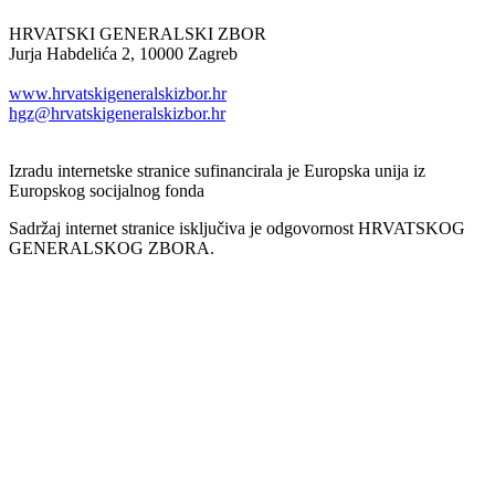
HRVATSKI GENERALSKI ZBOR
Jurja Habdelića 2, 10000 Zagreb
Tel. +385 1 2098174
www.hrvatskigeneralskizbor.hr
hgz@hrvatskigeneralskizbor.hr
Izradu internetske stranice sufinancirala je Europska unija iz
Europskog socijalnog fonda
Sadržaj internet stranice isključiva je odgovornost HRVATSKOG
GENERALSKOG ZBORA.