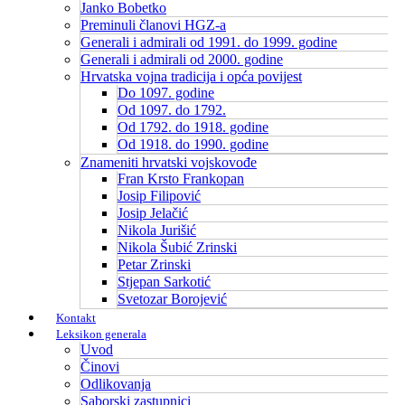
Janko Bobetko
Preminuli članovi HGZ-a
Generali i admirali od 1991. do 1999. godine
Generali i admirali od 2000. godine
Hrvatska vojna tradicija i opća povijest
Do 1097. godine
Od 1097. do 1792.
Od 1792. do 1918. godine
Od 1918. do 1990. godine
Znameniti hrvatski vojskovođe
Fran Krsto Frankopan
Josip Filipović
Josip Jelačić
Nikola Jurišić
Nikola Šubić Zrinski
Petar Zrinski
Stjepan Sarkotić
Svetozar Borojević
Kontakt
Leksikon generala
Uvod
Činovi
Odlikovanja
Saborski zastupnici