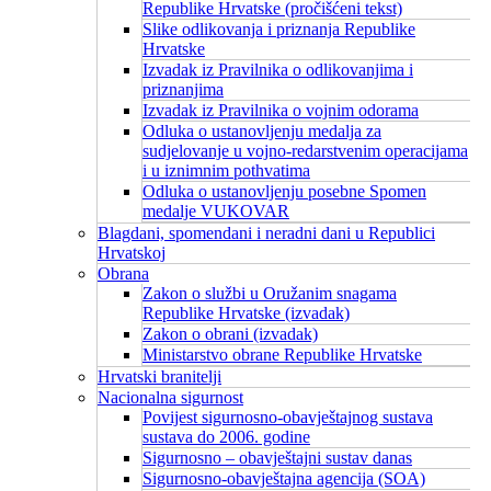
Republike Hrvatske (pročišćeni tekst)
Slike odlikovanja i priznanja Republike
Hrvatske
Izvadak iz Pravilnika o odlikovanjima i
priznanjima
Izvadak iz Pravilnika o vojnim odorama
Odluka o ustanovljenju medalja za
sudjelovanje u vojno-redarstvenim operacijama
i u iznimnim pothvatima
Odluka o ustanovljenju posebne Spomen
medalje VUKOVAR
Blagdani, spomendani i neradni dani u Republici
Hrvatskoj
Obrana
Zakon o službi u Oružanim snagama
Republike Hrvatske (izvadak)
Zakon o obrani (izvadak)
Ministarstvo obrane Republike Hrvatske
Hrvatski branitelji
Nacionalna sigurnost
Povijest sigurnosno-obavještajnog sustava
sustava do 2006. godine
Sigurnosno – obavještajni sustav danas
Sigurnosno-obavještajna agencija (SOA)