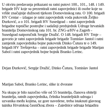
U okviru predavanja prikazani su ratni putovi 100., 101., 148. i 149.
brigade HV koje su prezentirali ratni zapovjednici ili osobe koje su
vršile značajnije dužnosti tijekom Domovinskog rata. O 100. brigadi
HV Centar – izlagao je ratni zapovjednik voda pukovnik Željko
Đurković, a o 101. brigadi HV Susedgrad – ratni zapovjednik
brigadne topničke postrojbe i sadašnji predsjednik Udruge hrvatskih
branitelja Domovinskog rata 101. br. ZNG-a/HV-a Zagreb -
Susedgrad natporučnik Sergije Dražić. O 148. brigadi HV Trnje –
govorio je ratni zapovjednik brigade brigadir Tomislav Jantol i ratni
zamjenik zapovjednika bojne pukovnik Dinko Čutura te o 149.
brigadi HV Trešnjevka – ratni zapovjednik brigade brigadir Marijan
Sabol i ratni zapovjednik bojne bojnik Branko Lerinc.
Dejan Đurković, Sergije Dražić, Dinko Čutura, Tomislav Jantol
Marijan Sabol, Branko Lerinc, slike iz dvorane
Na skupu je bilo nazočno više od 55 branitelja, članova obitelji
branitelja, ratnih zapovjednika, čelnika braniteljskih udruga i
uzvanika među kojima, uz gore navedene, treba istaknuti glavnog
tajnika Hrvatskog časničkog zbora – Zajednice udruga brigadira