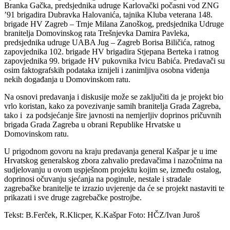
Branka Gačka, predsjednika udruge Karlovački počasni vod ZNG
’91 brigadira Dubravka Halovanića, tajnika Kluba veterana 148.
brigade HV Zagreb – Trnje Milana Zanoškog, predsjednika Udruge
branitelja Domovinskog rata Trešnjevka Damira Pavleka,
predsjednika udruge UABA Jug – Zagreb Borisa Biličića, ratnog
zapovjednika 102. brigade HV brigadira Stjepana Berteka i ratnog
zapovjednika 99. brigade HV pukovnika Ivicu Babića. Predavači su
osim faktografskih podataka iznijeli i zanimljiva osobna viđenja
nekih događanja u Domovinskom ratu.
Na osnovi predavanja i diskusije može se zaključiti da je projekt bio
vrlo koristan, kako za povezivanje samih branitelja Grada Zagreba,
tako i za podsjećanje šire javnosti na nemjerljiv doprinos pričuvnih
brigada Grada Zagreba u obrani Republike Hrvatske u
Domovinskom ratu.
U prigodnom govoru na kraju predavanja general Kašpar je u ime
Hrvatskog generalskog zbora zahvalio predavačima i nazočnima na
sudjelovanju u ovom uspješnom projektu kojim se, između ostalog,
doprinosi očuvanju sjećanja na poginule, nestale i stradale
zagrebačke branitelje te izrazio uvjerenje da će se projekt nastaviti te
prikazati i sve druge zagrebačke postrojbe.
Tekst: B.Ferček, R.Klicper, K.Kašpar Foto: HČZ/Ivan Juroš