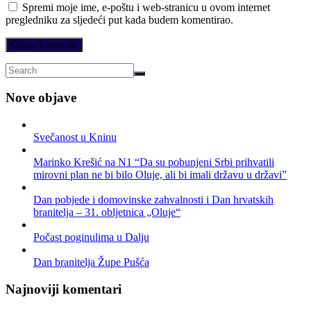
Spremi moje ime, e-poštu i web-stranicu u ovom internet
pregledniku za sljedeći put kada budem komentirao.
Nove objave
Svečanost u Kninu
Marinko Krešić na N1 “Da su pobunjeni Srbi prihvatili
mirovni plan ne bi bilo Oluje, ali bi imali državu u državi”
Dan pobjede i domovinske zahvalnosti i Dan hrvatskih
branitelja – 31. obljetnica „Oluje“
Počast poginulima u Dalju
Dan branitelja Župe Pušća
Najnoviji komentari