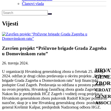
Članovi vlada
Vijesti
Završen projekt “Pričuvne brigade Grada Zagreba
u Domovinskom ratu”
26. travnja 2024.
HRVA
U organizaciji Hrvatskog generalskog zbora u četvrtak 25. travnja
GENE
2024. održan je drugi ciklus predavanja u okviru projekta „Pričuvne
brigade Grada Zagreba u Domovinskom ratu“ koji financijski
ZBOR
podupire Grad Zagreb. Predavanja su održana u prostoru partnera
na ovom projektu, Hrvatskog časničkog zbora grada Zagreba.
CROAT
Nakon što je predsjednik HČZ Zagreb i voditelj ovog projekta u
GENER
Hrvatskom generalskom zboru pukovnik Rudolf Klicper pozdravio
ASSOC
nazočne, skup je u ime Hrvatskog generalskog zbora pozdravio
general Krešimir Kašpar, predsjednik Nadzornog odbora HGZ.