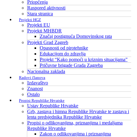
Priopćenja
Raspored aktivnosti
Stara stranica
Projekti HGZ
Projekti EU
Projekti MHBDR
Značaj postignuća Domovinskog rata
Projekti Grad Zagreb
Opasnosti od pirotehnike
Edukacijom do zdravlja
Projekt “Kako pomoći u kriznim situacijama”
Pričuvne brigade Grada Zagreba
Nacionalna zaklada
Radovi članova
Izdavaštvo
Znanost
Ostalo
Propisi Republike Hrvatske
Ustav Republike Hrvatske
Grb, zastava i himna Republike Hrvatske te zastava i
lenta predsjednika Republike Hrvatske
Propisi o odlikovanjima, priznanjima i medaljama
Republike Hrvatske
Zakon o odlikovanjima i priznanjima