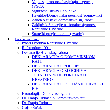
Vojno sigurnosno-obavještajna agencija
(VSOA)
Sigurnosni sustav Republike
Hrvatske/Domovinska sigurnost (pojmovnik)
Zakon o sustavu domovinske sigurnosti
Zaključak Strategije nacionalne sigurnosti
Republike Hrvatske
Strateški pregled obrane (izvadci)
Da se ne zaboravi
Izbori i vodstva Republike Hrvatske
Referendum 1991.
Deklaracije Hrvatskog sabora
DEKLARACIJA O DOMOVINSKOM
RATU
DEKLARACIJA O “OLUJI”
DEKLARACIJA O ZLOČINIMA
TOTALITARNOG PORETKA U
HRVATSKOJ
DEKLARACIJA O POLOŽAJU HRVATA U
BiH
Kronologija Domovinskog rata
Dr. Franjo Tuđman o Domovinskom ratu
Dr. Franjo Tuđman
Gojko Šušak