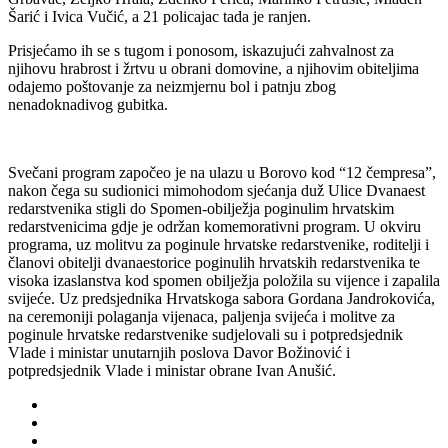
Šarić i Ivica Vučić, a 21 policajac tada je ranjen.
Prisjećamo ih se s tugom i ponosom, iskazujući zahvalnost za
njihovu hrabrost i žrtvu u obrani domovine, a njihovim obiteljima
odajemo poštovanje za neizmjernu bol i patnju zbog
nenadoknadivog gubitka.
Svečani program započeo je na ulazu u Borovo kod “12 čempresa”,
nakon čega su sudionici mimohodom sjećanja duž Ulice Dvanaest
redarstvenika stigli do Spomen-obilježja poginulim hrvatskim
redarstvenicima gdje je održan komemorativni program. U okviru
programa, uz molitvu za poginule hrvatske redarstvenike, roditelji i
članovi obitelji dvanaestorice poginulih hrvatskih redarstvenika te
visoka izaslanstva kod spomen obilježja položila su vijence i zapalila
svijeće. Uz predsjednika Hrvatskoga sabora Gordana Jandrokovića,
na ceremoniji polaganja vijenaca, paljenja svijeća i molitve za
poginule hrvatske redarstvenike sudjelovali su i potpredsjednik
Vlade i ministar unutarnjih poslova Davor Božinović i
potpredsjednik Vlade i ministar obrane Ivan Anušić.