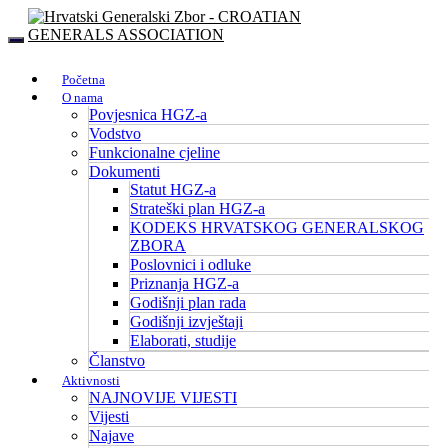
Početna
O nama
Povjesnica HGZ-a
Vodstvo
Funkcionalne cjeline
Dokumenti
Statut HGZ-a
Strateški plan HGZ-a
KODEKS HRVATSKOG GENERALSKOG
ZBORA
Poslovnici i odluke
Priznanja HGZ-a
Godišnji plan rada
Godišnji izvještaji
Elaborati, studije
Članstvo
Aktivnosti
NAJNOVIJE VIJESTI
Vijesti
Najave