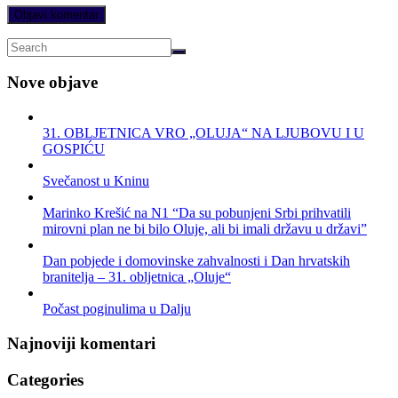
Nove objave
31. OBLJETNICA VRO „OLUJA“ NA LJUBOVU I U
GOSPIĆU
Svečanost u Kninu
Marinko Krešić na N1 “Da su pobunjeni Srbi prihvatili
mirovni plan ne bi bilo Oluje, ali bi imali državu u državi”
Dan pobjede i domovinske zahvalnosti i Dan hrvatskih
branitelja – 31. obljetnica „Oluje“
Počast poginulima u Dalju
Najnoviji komentari
Categories