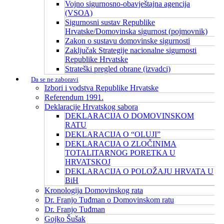
Vojno sigurnosno-obavještajna agencija
(VSOA)
Sigurnosni sustav Republike
Hrvatske/Domovinska sigurnost (pojmovnik)
Zakon o sustavu domovinske sigurnosti
Zaključak Strategije nacionalne sigurnosti
Republike Hrvatske
Strateški pregled obrane (izvadci)
Da se ne zaboravi
Izbori i vodstva Republike Hrvatske
Referendum 1991.
Deklaracije Hrvatskog sabora
DEKLARACIJA O DOMOVINSKOM
RATU
DEKLARACIJA O “OLUJI”
DEKLARACIJA O ZLOČINIMA
TOTALITARNOG PORETKA U
HRVATSKOJ
DEKLARACIJA O POLOŽAJU HRVATA U
BiH
Kronologija Domovinskog rata
Dr. Franjo Tuđman o Domovinskom ratu
Dr. Franjo Tuđman
Gojko Šušak