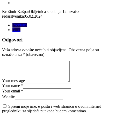
Krešimir Kašpar
Obljetnica stradanja 12 hrvatskih
redarstvenika
05.02.2024
Previous
Next
Odgovori
Vaša adresa e-pošte neće biti objavljena.
Obavezna polja su
označena sa
* (obavezno)
Your message
Your name *
Your email *
Website
Spremi moje ime, e-poštu i web-stranicu u ovom internet
pregledniku za sljedeći put kada budem komentirao.