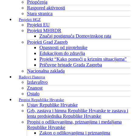
Priopćenja
Raspored aktivnosti
Stara stranica
Projekti HGZ
Projekti EU
Projekti MHBDR
Značaj postignuća Domovinskog rata
Projekti Grad Zagreb
Opasnosti od pirotehnike
Edukacijom do zdravlja
Projekt “Kako pomoći u kriznim situacijama”
Pričuvne brigade Grada Zagreba
Nacionalna zaklada
Radovi članova
Izdavaštvo
Znanost
Ostalo
Propisi Republike Hrvatske
Ustav Republike Hrvatske
Grb, zastava i himna Republike Hrvatske te zastava i
lenta predsjednika Republike Hrvatske
Propisi o odlikovanjima, priznanjima i medaljama
Republike Hrvatske
Zakon o odlikovanjima i priznanjima