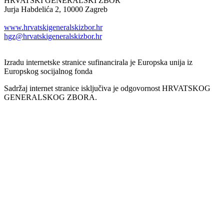
HRVATSKI GENERALSKI ZBOR
Jurja Habdelića 2, 10000 Zagreb
Tel. +385 1 2098174
www.hrvatskigeneralskizbor.hr
hgz@hrvatskigeneralskizbor.hr
Izradu internetske stranice sufinancirala je Europska unija iz
Europskog socijalnog fonda
Sadržaj internet stranice isključiva je odgovornost HRVATSKOG
GENERALSKOG ZBORA.