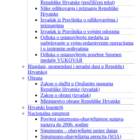
Republike Hrvatske (pročišćeni tekst)
Slike odlikovanja i priznanja Republike
Hrvatske
Izvadak iz Pravilnika o odlikovanjima i
priznanjima
Izvadak iz Pravilnika o vojnim odorama
Odluka o ustanovljenju medalja za
sudjelovanje u vojno-redarstvenim operacijama
i u iznimnim pothvatima
Odluka o ustanovljenju posebne Spomen
medalje VUKOVAR
Blagdani, spomendani i neradni dani u Republici
Hrvatskoj
Obrana
Zakon o službi u Oružanim snagama
Republike Hrvatske (izvadak)
Zakon o obrani (izvadak)
Ministarstvo obrane Republike Hrvatske
Hrvatski branitelji
Nacionalna sigurnost
Povijest sigurnosno-obavještajnog sustava
sustava do 2006. godine
Sigurnosno – obavještajni sustav danas
Sigurnosno-obavještajna agencija (SOA)