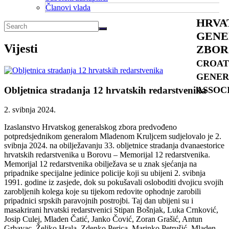
Članovi vlada
HRVA
GENE
Vijesti
ZBOR
CROAT
GENER
Obljetnica stradanja 12 hrvatskih redarstvenika
ASSOC
2. svibnja 2024.
Izaslanstvo Hrvatskog generalskog zbora predvođeno
potpredsjednikom generalom Mladenom Kruljcem sudjelovalo je 2.
svibnja 2024. na obilježavanju 33. obljetnice stradanja dvanaestorice
hrvatskih redarstvenika u Borovu – Memorijal 12 redarstvenika.
Memorijal 12 redarstvenika obilježava se u znak sjećanja na
pripadnike specijalne jedinice policije koji su ubijeni 2. svibnja
1991. godine iz zasjede, dok su pokušavali osloboditi dvojicu svojih
zarobljenih kolega koje su tijekom redovite ophodnje zarobili
pripadnici srpskih paravojnih postrojbi. Taj dan ubijeni su i
masakrirani hrvatski redarstvenici Stipan Bošnjak, Luka Crnković,
Josip Culej, Mladen Čatić, Janko Čović, Zoran Grašić, Antun
Grbavac, Željko Hrala, Zdenko Perica, Marinko Petrušić, Mladen