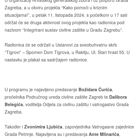
U organizaciji Hrvatskog generalskog zbora i uz potporu Grada
Zagreba, a u okviru projekta “Kako pomoći u kriznim
situacijama!”, u petak 11. listopada 2024. s početkom u 17 sati
održat će se druga aktivnost ovog projekta kao radionica pod
nazivom “Integrirani sustav civilne zaštite u Gradu Zagrebu”.
Radionica će se održati u Ustanovi za sveobuhvatnu skrb
“Tigrovi” – Spomen Dom Tigrova, u Rakitju, Ul. Stari hrast 55. U
nastavku je plakat sa sadržajem radionice.
U programu je najavljeno predavanje
Božidara Ćurića
,
pročelnika Područnog ureda civilne zaštite Zagreb te
Dalibora
Belegića
, voditelja Odjela za civilnu zaštitu i vatrogastvo Grada
Zagreba.
Također i
Zvonimira Ljubića
, zapovjednika Vatrogasne zajednice
Grada Petrinje. Najavljena su i predavanja
Ante Mlinarića
,