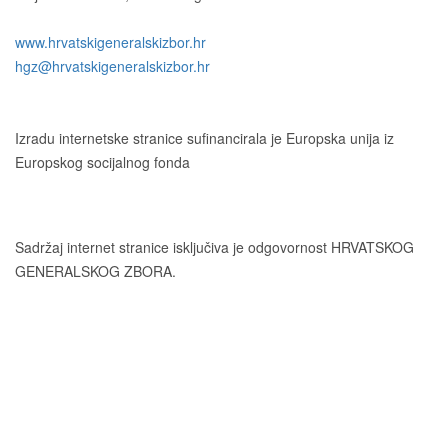
Tel. +385 1 2098174
www.hrvatskigeneralskizbor.hr
hgz@hrvatskigeneralskizbor.hr
Izradu internetske stranice sufinancirala je Europska unija iz
Europskog socijalnog fonda
Sadržaj internet stranice isključiva je odgovornost HRVATSKOG
GENERALSKOG ZBORA.