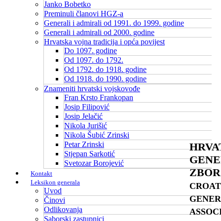
Janko Bobetko
Preminuli članovi HGZ-a
Generali i admirali od 1991. do 1999. godine
Generali i admirali od 2000. godine
Hrvatska vojna tradicija i opća povijest
Do 1097. godine
Od 1097. do 1792.
Od 1792. do 1918. godine
Od 1918. do 1990. godine
Znameniti hrvatski vojskovođe
Fran Krsto Frankopan
Josip Filipović
Josip Jelačić
Nikola Jurišić
Nikola Šubić Zrinski
Petar Zrinski
HRVA
Stjepan Sarkotić
GENE
Svetozar Borojević
ZBOR
Kontakt
Leksikon generala
CROAT
Uvod
GENER
Činovi
Odlikovanja
ASSOC
Saborski zastupnici