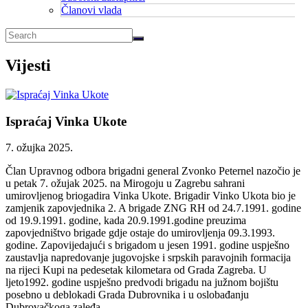
Članovi vlada
Vijesti
Ispraćaj Vinka Ukote
7. ožujka 2025.
Član Upravnog odbora brigadni general Zvonko Peternel nazočio je
u petak 7. ožujak 2025. na Mirogoju u Zagrebu sahrani
umirovljenog briogadira Vinka Ukote. Brigadir Vinko Ukota
bio je
zamjenik zapovjednika 2. A brigade ZNG RH od 24.7.1991. godine
od 19.9.1991. godine, kada 20.9.1991.godine preuzima
zapovjedništvo brigade gdje ostaje do umirovljenja 09.3.1993.
godine. Zapovijedajući s brigadom u jesen 1991. godine uspješno
zaustavlja napredovanje jugovojske i srpskih paravojnih formacija
na rijeci Kupi na pedesetak kilometara od Grada Zagreba. U
ljeto1992. godine uspješno predvodi brigadu na južnom bojištu
posebno u deblokadi Grada Dubrovnika i u oslobađanju
Dubrovačkoga zaleđa.