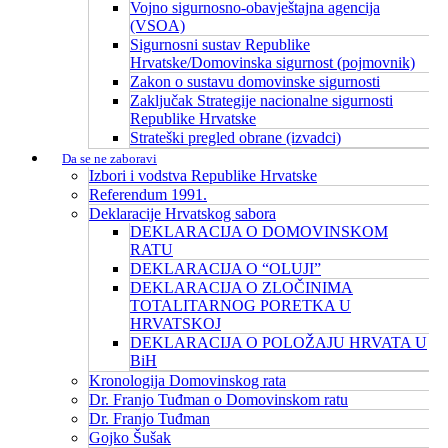
Vojno sigurnosno-obavještajna agencija
(VSOA)
Sigurnosni sustav Republike
Hrvatske/Domovinska sigurnost (pojmovnik)
Zakon o sustavu domovinske sigurnosti
Zaključak Strategije nacionalne sigurnosti
Republike Hrvatske
Strateški pregled obrane (izvadci)
Da se ne zaboravi
Izbori i vodstva Republike Hrvatske
Referendum 1991.
Deklaracije Hrvatskog sabora
DEKLARACIJA O DOMOVINSKOM
RATU
DEKLARACIJA O “OLUJI”
DEKLARACIJA O ZLOČINIMA
TOTALITARNOG PORETKA U
HRVATSKOJ
DEKLARACIJA O POLOŽAJU HRVATA U
BiH
Kronologija Domovinskog rata
Dr. Franjo Tuđman o Domovinskom ratu
Dr. Franjo Tuđman
Gojko Šušak