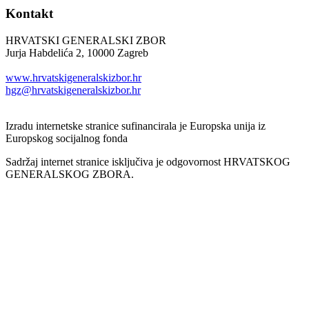
Kontakt
HRVATSKI GENERALSKI ZBOR
Jurja Habdelića 2, 10000 Zagreb
Tel. +385 1 2098174
www.hrvatskigeneralskizbor.hr
hgz@hrvatskigeneralskizbor.hr
Izradu internetske stranice sufinancirala je Europska unija iz
Europskog socijalnog fonda
Sadržaj internet stranice isključiva je odgovornost HRVATSKOG
GENERALSKOG ZBORA.