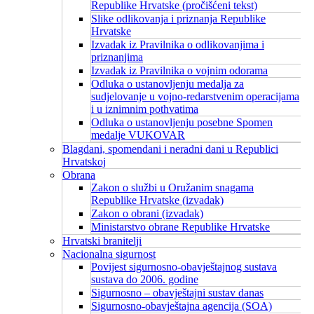
Republike Hrvatske (pročišćeni tekst)
Slike odlikovanja i priznanja Republike
Hrvatske
Izvadak iz Pravilnika o odlikovanjima i
priznanjima
Izvadak iz Pravilnika o vojnim odorama
Odluka o ustanovljenju medalja za
sudjelovanje u vojno-redarstvenim operacijama
i u iznimnim pothvatima
Odluka o ustanovljenju posebne Spomen
medalje VUKOVAR
Blagdani, spomendani i neradni dani u Republici
Hrvatskoj
Obrana
Zakon o službi u Oružanim snagama
Republike Hrvatske (izvadak)
Zakon o obrani (izvadak)
Ministarstvo obrane Republike Hrvatske
Hrvatski branitelji
Nacionalna sigurnost
Povijest sigurnosno-obavještajnog sustava
sustava do 2006. godine
Sigurnosno – obavještajni sustav danas
Sigurnosno-obavještajna agencija (SOA)