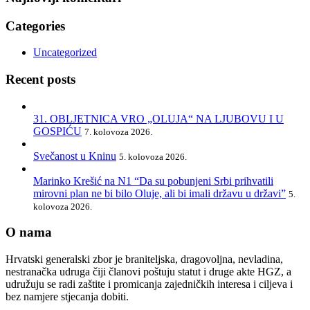
Categories
Uncategorized
Recent posts
31. OBLJETNICA VRO „OLUJA“ NA LJUBOVU I U
GOSPIĆU
7. kolovoza 2026.
Svečanost u Kninu
5. kolovoza 2026.
Marinko Krešić na N1 “Da su pobunjeni Srbi prihvatili
mirovni plan ne bi bilo Oluje, ali bi imali državu u državi”
5.
kolovoza 2026.
O nama
Hrvatski generalski zbor je braniteljska, dragovoljna, nevladina,
nestranačka udruga čiji članovi poštuju statut i druge akte HGZ, a
udružuju se radi zaštite i promicanja zajedničkih interesa i ciljeva i
bez namjere stjecanja dobiti.