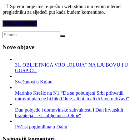
Spremi moje ime, e-poštu i web-stranicu u ovom internet
pregledniku za sljedeći put kada budem komentirao.
Nove objave
31. OBLJETNICA VRO „OLUJA“ NA LJUBOVU I U
GOSPIĆU
Svečanost u Kninu
Marinko Krešić na N1 “Da su pobunjeni Srbi prihvatili
mirovni plan ne bi bilo Oluje, ali bi imali državu u državi”
Dan pobjede i domovinske zahvalnosti i Dan hrvatskih
branitelja – 31. obljetnica „Oluje“
Počast poginulima u Dalju
Najnoviji komentari