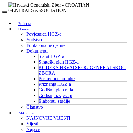
Početna
O nama
Povjesnica HGZ-a
Vodstvo
Funkcionalne cjeline
Dokumenti
Statut HGZ-a
Strateški plan HGZ-a
KODEKS HRVATSKOG GENERALSKOG
ZBORA
Poslovnici i odluke
Priznanja HGZ-a
Godišnji plan rada
Godišnji izvještaji
Elaborati, studije
Članstvo
Aktivnosti
NAJNOVIJE VIJESTI
Vijesti
Najave