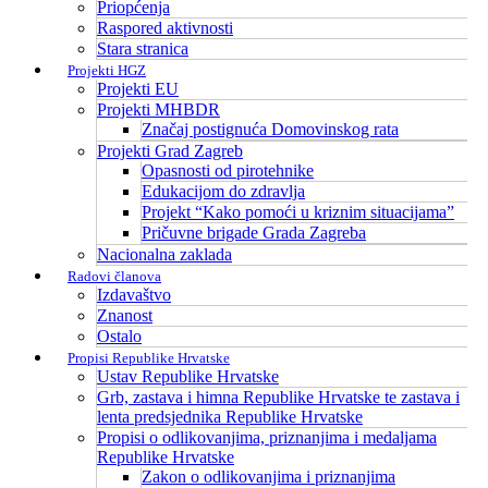
Priopćenja
Raspored aktivnosti
Stara stranica
Projekti HGZ
Projekti EU
Projekti MHBDR
Značaj postignuća Domovinskog rata
Projekti Grad Zagreb
Opasnosti od pirotehnike
Edukacijom do zdravlja
Projekt “Kako pomoći u kriznim situacijama”
Pričuvne brigade Grada Zagreba
Nacionalna zaklada
Radovi članova
Izdavaštvo
Znanost
Ostalo
Propisi Republike Hrvatske
Ustav Republike Hrvatske
Grb, zastava i himna Republike Hrvatske te zastava i
lenta predsjednika Republike Hrvatske
Propisi o odlikovanjima, priznanjima i medaljama
Republike Hrvatske
Zakon o odlikovanjima i priznanjima