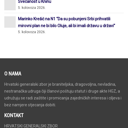
Svečanost u Kninu
5. kolovoza 2026.
Marinko Krešić na N1 “Da su pobunjeni Srbi prihvatili
mirovni plan ne bi bilo Oluje, ali bi imali državu u državi”
5. kolovoza 2026.
O NAMA
Hrvatski generalski zbor je braniteljska, dragovoljna, nevladina,
nestranačka udruga čiji članovi poštuju statut i druge akte HGZ, a
udružuju se radi zaštite i promicanja zajedničkih interesa i ciljeva i
bez namjere stjecanja dobiti.
KONTAKT
HRVATSKI GENERALSKI ZBOR