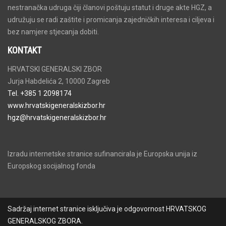
nestranačka udruga čiji članovi poštuju statut i druge akte HGZ, a
udružuju se radi zaštite i promicanja zajedničkih interesa i ciljeva i
bez namjere stjecanja dobiti.
KONTAKT
HRVATSKI GENERALSKI ZBOR
Jurja Habdelića 2, 10000 Zagreb
Tel. +385 1 2098174
www.hrvatskigeneralskizbor.hr
hgz@hrvatskigeneralskizbor.hr
Izradu internetske stranice sufinancirala je Europska unija iz
Europskog socijalnog fonda
Sadržaj internet stranice isključiva je odgovornost HRVATSKOG
GENERALSKOG ZBORA.