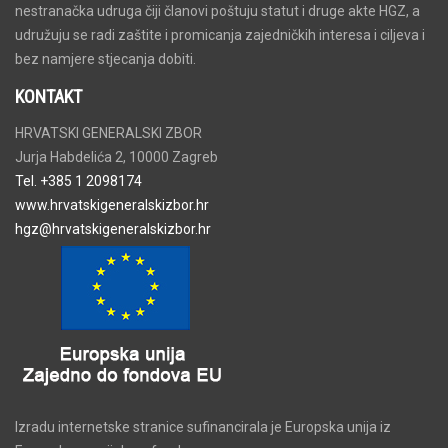
nestranačka udruga čiji članovi poštuju statut i druge akte HGZ, a
udružuju se radi zaštite i promicanja zajedničkih interesa i ciljeva i
bez namjere stjecanja dobiti.
KONTAKT
HRVATSKI GENERALSKI ZBOR
Jurja Habdelića 2, 10000 Zagreb
Tel. +385 1 2098174
www.hrvatskigeneralskizbor.hr
hgz@hrvatskigeneralskizbor.hr
Izradu internetske stranice sufinancirala je Europska unija iz