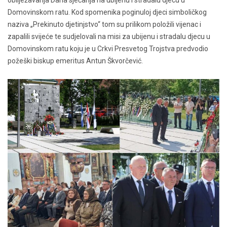
Domovinskom ratu. Kod spomenika poginuloj djeci simboličkog
naziva „Prekinuto djetinjstvo“ tom su prilikom položili vijenac i
zapalili svijeće te sudjelovali na misi za ubijenu i stradalu djecu u
Domovinskom ratu koju je u Crkvi Presvetog Trojstva predvodio
požeški biskup emeritus Antun Škvorčević.