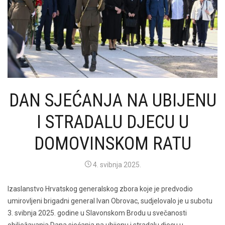
DAN SJEĆANJA NA UBIJENU
I STRADALU DJECU U
DOMOVINSKOM RATU
4. svibnja 2025.
Izaslanstvo Hrvatskog generalskog zbora koje je predvodio
umirovljeni brigadni general Ivan Obrovac, sudjelovalo je u subotu
3. svibnja 2025. godine u Slavonskom Brodu u svečanosti
obilježavanja Dana sjećanja na ubijenu i stradalu djecu u