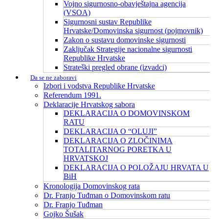
Vojno sigurnosno-obavještajna agencija
(VSOA)
Sigurnosni sustav Republike
Hrvatske/Domovinska sigurnost (pojmovnik)
Zakon o sustavu domovinske sigurnosti
Zaključak Strategije nacionalne sigurnosti
Republike Hrvatske
Strateški pregled obrane (izvadci)
Da se ne zaboravi
Izbori i vodstva Republike Hrvatske
Referendum 1991.
Deklaracije Hrvatskog sabora
DEKLARACIJA O DOMOVINSKOM
RATU
DEKLARACIJA O “OLUJI”
DEKLARACIJA O ZLOČINIMA
TOTALITARNOG PORETKA U
HRVATSKOJ
DEKLARACIJA O POLOŽAJU HRVATA U
BiH
Kronologija Domovinskog rata
Dr. Franjo Tuđman o Domovinskom ratu
Dr. Franjo Tuđman
Gojko Šušak