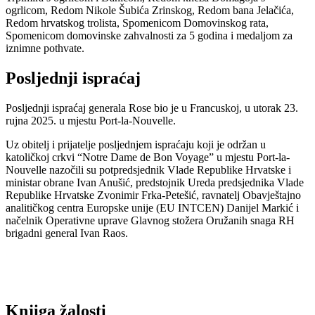
ogrlicom, Redom Nikole Šubića Zrinskog, Redom bana Jelačića,
Redom hrvatskog trolista, Spomenicom Domovinskog rata,
Spomenicom domovinske zahvalnosti za 5 godina i medaljom za
iznimne pothvate.
Posljednji ispraćaj
Posljednji ispraćaj generala Rose bio je u Francuskoj, u utorak 23.
rujna 2025. u mjestu Port-la-Nouvelle.
Uz obitelj i prijatelje posljednjem ispraćaju koji je održan u
katoličkoj crkvi “Notre Dame de Bon Voyage” u mjestu Port-la-
Nouvelle nazočili su potpredsjednik Vlade Republike Hrvatske i
ministar obrane Ivan Anušić, predstojnik Ureda predsjednika Vlade
Republike Hrvatske Zvonimir Frka-Petešić, ravnatelj Obavještajno
analitičkog centra Europske unije (EU INTCEN) Danijel Markić i
načelnik Operativne uprave Glavnog stožera Oružanih snaga RH
brigadni general Ivan Raos.
Knjiga žalosti