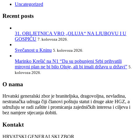
Uncategorized
Recent posts
31. OBLJETNICA VRO „OLUJA“ NA LJUBOVU I U
GOSPIĆU
7. kolovoza 2026.
Svečanost u Kninu
5. kolovoza 2026.
Marinko Krešić na N1 “Da su pobunjeni Srbi prihvatili
mirovni plan ne bi bilo Oluje, ali bi imali državu u državi”
5.
kolovoza 2026.
O nama
Hrvatski generalski zbor je braniteljska, dragovoljna, nevladina,
nestranačka udruga čiji članovi poštuju statut i druge akte HGZ, a
udružuju se radi zaštite i promicanja zajedničkih interesa i ciljeva i
bez namjere stjecanja dobiti.
Kontakt
HRVATSKI GENERALSKI ZBOR