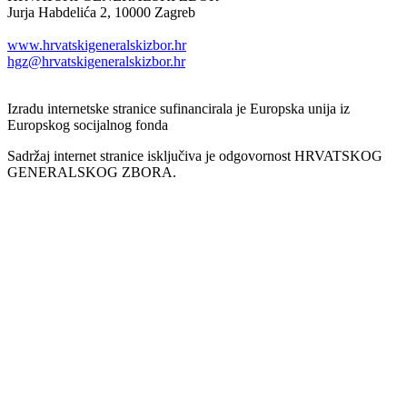
Jurja Habdelića 2, 10000 Zagreb
Tel. +385 1 2098174
www.hrvatskigeneralskizbor.hr
hgz@hrvatskigeneralskizbor.hr
Izradu internetske stranice sufinancirala je Europska unija iz
Europskog socijalnog fonda
Sadržaj internet stranice isključiva je odgovornost HRVATSKOG
GENERALSKOG ZBORA.