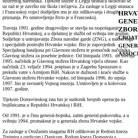
stožernog narednika. Tijekom službe u Legiji stranaca školovao se
uz rad te je završio niz škola i tečajeva. Za zasluge u Legiji stranaca
HRVA
i Francuskoj vojsci dodijeljen mu je niz odlikovanja i drugih
priznanja. Po umirovljenju živio je u Francuskoj.
GENE
ZBOR
Travnja 1991. godine dragovoljno se stavlja na raspolaganje
Republici Hrvatskoj, a u djelatnoj je službi od svibnja iste godine.
CROAT
Sudjeluje u ustrojavanju Zbora narodne garde (ZNG), a nakon toga
i specijalnih postrojbi Hrvatske vojske. Bio je zapovjednik
GENER
Specijalnog bataljona pri Glavnom stožeru te pomoćnik načelnika
ASSOC
Glavnog stožera za posebne jedinice. Od listopada 1993. do travnja
1995. načelnik je Glavnog stožera Hrvatskog vijeća obrane. Kao
načelnik 23. veljače 1994. potpisao je u Zagrebu Sporazum o
prekidu vatre s Armijom BiH. Nakon te dužnosti i kraće službe u
Glavnom stožeru Hrvatske vojske, od listopada 1996. do srpnja
1997. bio je ravnatelj Vojnog muzeja. Umirovljen je u kolovozu
1997. godine.
Tijekom Domovinskog rata bio je sudionik brojnih operacija na
bojišnicama u Republici Hrvatskoj i BiH.
Od 1991. je u činu general-bojnika, zatim general-pukovnika, a u
svibnju 1994. promaknut je u generala zbora Hrvatske vojske.
Za zasluge u Oružanim snagama RH odlikovan je Redom kneza
Trpimira s ogrlicom i Danicom, Redom kneza Domagoja s