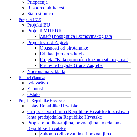
Priopćenja
Raspored aktivnosti
Stara stranica
Projekti HGZ
Projekti EU
Projekti MHBDR
Značaj postignuća Domovinskog rata
Projekti Grad Zagreb
Opasnosti od pirotehnike
Edukacijom do zdravlja
Projekt “Kako pomoći u kriznim situacijama”
Pričuvne brigade Grada Zagreba
Nacionalna zaklada
Radovi članova
Izdavaštvo
Znanost
Ostalo
Propisi Republike Hrvatske
Ustav Republike Hrvatske
Grb, zastava i himna Republike Hrvatske te zastava i
lenta predsjednika Republike Hrvatske
Propisi o odlikovanjima, priznanjima i medaljama
Republike Hrvatske
Zakon o odlikovanjima i priznanjima