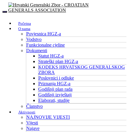
Početna
O nama
Povjesnica HGZ-a
Vodstvo
Funkcionalne cjeline
Dokumenti
Statut HGZ-a
Strateški plan HGZ-a
KODEKS HRVATSKOG GENERALSKOG
ZBORA
Poslovnici i odluke
Priznanja HGZ-a
Godišnji plan rada
Godišnji izvještaji
Elaborati, studije
Članstvo
Aktivnosti
NAJNOVIJE VIJESTI
Vijesti
Najave