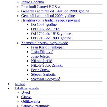
Janko Bobetko
Preminuli članovi HGZ-a
Generali i admirali od 1991. do 1999. godine
Generali i admirali od 2000. godine
Hrvatska vojna tradicija i opća povijest
Do 1097. godine
Od 1097. do 1792.
Od 1792. do 1918. godine
Od 1918. do 1990. godine
Znameniti hrvatski vojskovođe
Fran Krsto Frankopan
Josip Filipović
Josip Jelačić
Nikola Jurišić
Nikola Šubić Zrinski
Petar Zrinski
Stjepan Sarkotić
Svetozar Borojević
Kontakt
Leksikon generala
Uvod
Činovi
Odlikovanja
Saborski zastupnici