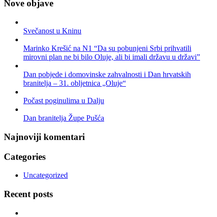
Nove objave
Svečanost u Kninu
Marinko Krešić na N1 “Da su pobunjeni Srbi prihvatili
mirovni plan ne bi bilo Oluje, ali bi imali državu u državi”
Dan pobjede i domovinske zahvalnosti i Dan hrvatskih
branitelja – 31. obljetnica „Oluje“
Počast poginulima u Dalju
Dan branitelja Župe Pušća
Najnoviji komentari
Categories
Uncategorized
Recent posts