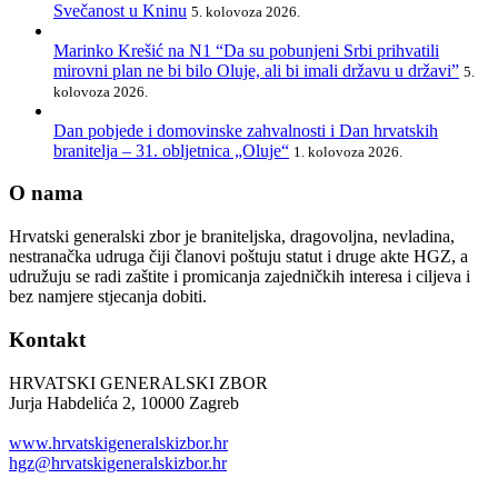
Svečanost u Kninu
5. kolovoza 2026.
Marinko Krešić na N1 “Da su pobunjeni Srbi prihvatili
mirovni plan ne bi bilo Oluje, ali bi imali državu u državi”
5.
kolovoza 2026.
Dan pobjede i domovinske zahvalnosti i Dan hrvatskih
branitelja – 31. obljetnica „Oluje“
1. kolovoza 2026.
O nama
Hrvatski generalski zbor je braniteljska, dragovoljna, nevladina,
nestranačka udruga čiji članovi poštuju statut i druge akte HGZ, a
udružuju se radi zaštite i promicanja zajedničkih interesa i ciljeva i
bez namjere stjecanja dobiti.
Kontakt
HRVATSKI GENERALSKI ZBOR
Jurja Habdelića 2, 10000 Zagreb
Tel. +385 1 2098174
www.hrvatskigeneralskizbor.hr
hgz@hrvatskigeneralskizbor.hr