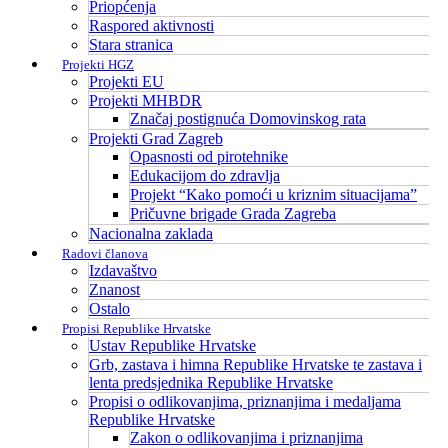
Priopćenja
Raspored aktivnosti
Stara stranica
Projekti HGZ
Projekti EU
Projekti MHBDR
Značaj postignuća Domovinskog rata
Projekti Grad Zagreb
Opasnosti od pirotehnike
Edukacijom do zdravlja
Projekt “Kako pomoći u kriznim situacijama”
Pričuvne brigade Grada Zagreba
Nacionalna zaklada
Radovi članova
Izdavaštvo
Znanost
Ostalo
Propisi Republike Hrvatske
Ustav Republike Hrvatske
Grb, zastava i himna Republike Hrvatske te zastava i
lenta predsjednika Republike Hrvatske
Propisi o odlikovanjima, priznanjima i medaljama
Republike Hrvatske
Zakon o odlikovanjima i priznanjima