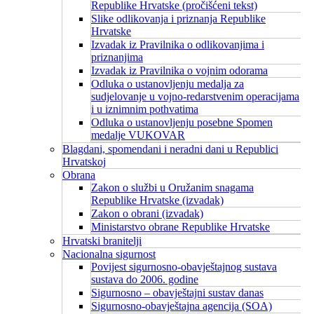
Republike Hrvatske (pročišćeni tekst)
Slike odlikovanja i priznanja Republike
Hrvatske
Izvadak iz Pravilnika o odlikovanjima i
priznanjima
Izvadak iz Pravilnika o vojnim odorama
Odluka o ustanovljenju medalja za
sudjelovanje u vojno-redarstvenim operacijama
i u iznimnim pothvatima
Odluka o ustanovljenju posebne Spomen
medalje VUKOVAR
Blagdani, spomendani i neradni dani u Republici
Hrvatskoj
Obrana
Zakon o službi u Oružanim snagama
Republike Hrvatske (izvadak)
Zakon o obrani (izvadak)
Ministarstvo obrane Republike Hrvatske
Hrvatski branitelji
Nacionalna sigurnost
Povijest sigurnosno-obavještajnog sustava
sustava do 2006. godine
Sigurnosno – obavještajni sustav danas
Sigurnosno-obavještajna agencija (SOA)