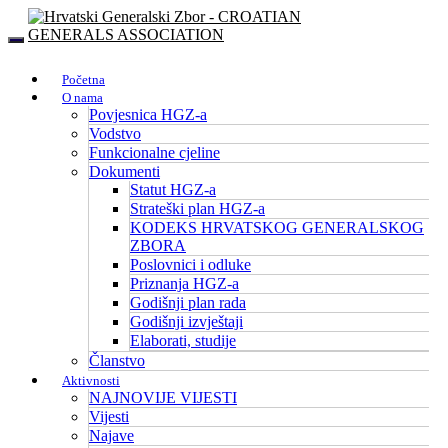
Početna
O nama
Povjesnica HGZ-a
Vodstvo
Funkcionalne cjeline
Dokumenti
Statut HGZ-a
Strateški plan HGZ-a
KODEKS HRVATSKOG GENERALSKOG
ZBORA
Poslovnici i odluke
Priznanja HGZ-a
Godišnji plan rada
Godišnji izvještaji
Elaborati, studije
Članstvo
Aktivnosti
NAJNOVIJE VIJESTI
Vijesti
Najave