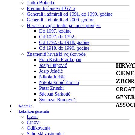
Janko Bobetko
Preminuli članovi HGZ-a
Generali i admirali od 1991. do 1999. godine
Generali i admirali od 2000. godine
Hrvatska vojna tradicija i opća povijest
Do 1097. godine
Od 1097. do 1792.
Od 1792. do 1918. godine
Od 1918. do 1990. godine
Znameniti hrvatski vojskovođe
Fran Krsto Frankopan
HRVA
Josip Filipović
Josip Jelačić
GENE
Nikola Jurišić
ZBOR
Nikola Šubić Zrinski
Petar Zrinski
CROAT
Stjepan Sarkotić
GENER
Svetozar Borojević
ASSOC
Kontakt
Leksikon generala
Uvod
Činovi
Odlikovanja
Saborski zastupnici