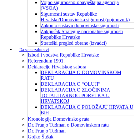
Vojno sigurnosno-obavještajna agencija
(VSOA)
Sigurnosni sustav Republike
Hrvatske/Domovinska sigurnost (pojmovnik)
Zakon o sustavu domovinske sigurnosti
Zaključak Strategije nacionalne sigurnosti
Republike Hrvatske
Strateški pregled obrane (izvadci)
Da se ne zaboravi
Izbori i vodstva Republike Hrvatske
Referendum 1991.
Deklaracije Hrvatskog sabora
DEKLARACIJA O DOMOVINSKOM
RATU
DEKLARACIJA O “OLUJI”
DEKLARACIJA O ZLOČINIMA
TOTALITARNOG PORETKA U
HRVATSKOJ
DEKLARACIJA O POLOŽAJU HRVATA U
BiH
Kronologija Domovinskog rata
Dr. Franjo Tuđman o Domovinskom ratu
Dr. Franjo Tuđman
Gojko Šušak