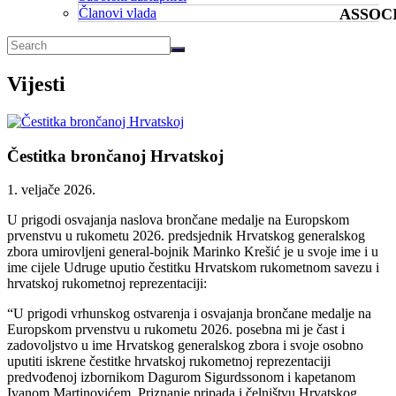
Članovi vlada
ASSOC
Vijesti
Čestitka brončanoj Hrvatskoj
1. veljače 2026.
U prigodi osvajanja naslova brončane medalje na Europskom
prvenstvu u rukometu 2026. predsjednik Hrvatskog generalskog
zbora umirovljeni general-bojnik Marinko Krešić je u svoje ime i u
ime cijele Udruge uputio čestitku Hrvatskom rukometnom savezu i
hrvatskoj rukometnoj reprezentaciji:
“U prigodi vrhunskog ostvarenja i osvajanja brončane medalje na
Europskom prvenstvu u rukometu 2026. posebna mi je čast i
zadovoljstvo u ime Hrvatskog generalskog zbora i svoje osobno
uputiti iskrene čestitke hrvatskoj rukometnoj reprezentaciji
predvođenoj izbornikom Dagurom Sigurdssonom i kapetanom
Ivanom Martinovićem. Priznanje pripada i čelništvu Hrvatskog