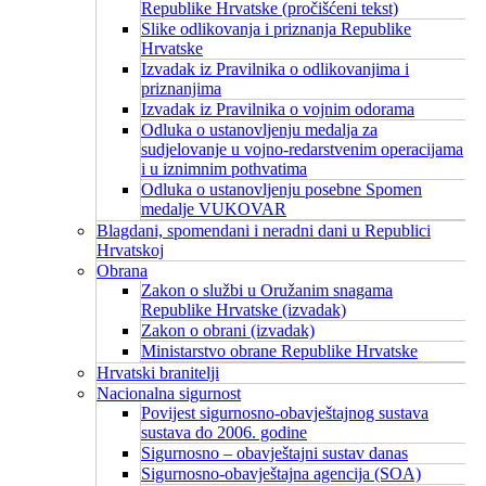
Republike Hrvatske (pročišćeni tekst)
Slike odlikovanja i priznanja Republike
Hrvatske
Izvadak iz Pravilnika o odlikovanjima i
priznanjima
Izvadak iz Pravilnika o vojnim odorama
Odluka o ustanovljenju medalja za
sudjelovanje u vojno-redarstvenim operacijama
i u iznimnim pothvatima
Odluka o ustanovljenju posebne Spomen
medalje VUKOVAR
Blagdani, spomendani i neradni dani u Republici
Hrvatskoj
Obrana
Zakon o službi u Oružanim snagama
Republike Hrvatske (izvadak)
Zakon o obrani (izvadak)
Ministarstvo obrane Republike Hrvatske
Hrvatski branitelji
Nacionalna sigurnost
Povijest sigurnosno-obavještajnog sustava
sustava do 2006. godine
Sigurnosno – obavještajni sustav danas
Sigurnosno-obavještajna agencija (SOA)