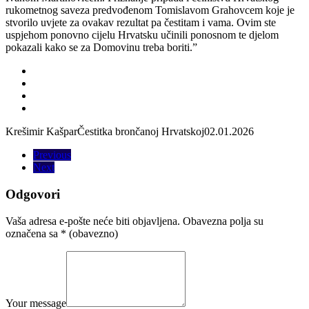
rukometnog saveza predvođenom Tomislavom Grahovcem koje je
stvorilo uvjete za ovakav rezultat pa čestitam i vama. Ovim ste
uspjehom ponovno cijelu Hrvatsku učinili ponosnom te djelom
pokazali kako se za Domovinu treba boriti.”
Krešimir Kašpar
Čestitka brončanoj Hrvatskoj
02.01.2026
Previous
Next
Odgovori
Vaša adresa e-pošte neće biti objavljena.
Obavezna polja su
označena sa
* (obavezno)
Your message