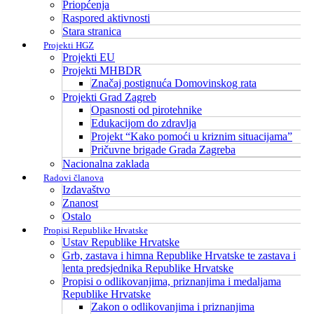
Priopćenja
Raspored aktivnosti
Stara stranica
Projekti HGZ
Projekti EU
Projekti MHBDR
Značaj postignuća Domovinskog rata
Projekti Grad Zagreb
Opasnosti od pirotehnike
Edukacijom do zdravlja
Projekt “Kako pomoći u kriznim situacijama”
Pričuvne brigade Grada Zagreba
Nacionalna zaklada
Radovi članova
Izdavaštvo
Znanost
Ostalo
Propisi Republike Hrvatske
Ustav Republike Hrvatske
Grb, zastava i himna Republike Hrvatske te zastava i
lenta predsjednika Republike Hrvatske
Propisi o odlikovanjima, priznanjima i medaljama
Republike Hrvatske
Zakon o odlikovanjima i priznanjima