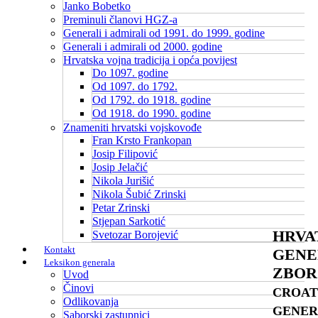
Janko Bobetko
Preminuli članovi HGZ-a
Generali i admirali od 1991. do 1999. godine
Generali i admirali od 2000. godine
Hrvatska vojna tradicija i opća povijest
Do 1097. godine
Od 1097. do 1792.
Od 1792. do 1918. godine
Od 1918. do 1990. godine
Znameniti hrvatski vojskovođe
Fran Krsto Frankopan
Josip Filipović
Josip Jelačić
Nikola Jurišić
Nikola Šubić Zrinski
Petar Zrinski
Stjepan Sarkotić
HRVA
Svetozar Borojević
Kontakt
GENE
Leksikon generala
ZBOR
Uvod
Činovi
CROAT
Odlikovanja
GENER
Saborski zastupnici