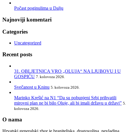
Počast poginulima u Dalju
Najnoviji komentari
Categories
Uncategorized
Recent posts
31. OBLJETNICA VRO „OLUJA“ NA LJUBOVU I U
GOSPIĆU
7. kolovoza 2026.
Svečanost u Kninu
5. kolovoza 2026.
Marinko Krešić na N1 “Da su pobunjeni Srbi prihvatili
mirovni plan ne bi bilo Oluje, ali bi imali državu u državi”
5.
kolovoza 2026.
O nama
Hrvatski generalski zbor je braniteljska, dragovoljna, nevladina,