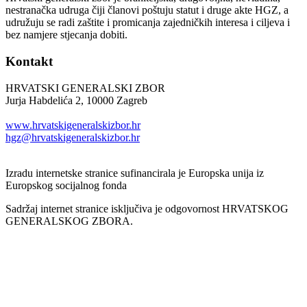
nestranačka udruga čiji članovi poštuju statut i druge akte HGZ, a
udružuju se radi zaštite i promicanja zajedničkih interesa i ciljeva i
bez namjere stjecanja dobiti.
Kontakt
HRVATSKI GENERALSKI ZBOR
Jurja Habdelića 2, 10000 Zagreb
Tel. +385 1 2098174
www.hrvatskigeneralskizbor.hr
hgz@hrvatskigeneralskizbor.hr
Izradu internetske stranice sufinancirala je Europska unija iz
Europskog socijalnog fonda
Sadržaj internet stranice isključiva je odgovornost HRVATSKOG
GENERALSKOG ZBORA.