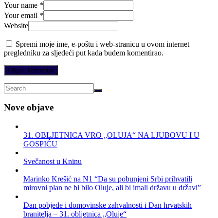
Your name *
Your email *
Website
Spremi moje ime, e-poštu i web-stranicu u ovom internet
pregledniku za sljedeći put kada budem komentirao.
Nove objave
31. OBLJETNICA VRO „OLUJA“ NA LJUBOVU I U
GOSPIĆU
Svečanost u Kninu
Marinko Krešić na N1 “Da su pobunjeni Srbi prihvatili
mirovni plan ne bi bilo Oluje, ali bi imali državu u državi”
Dan pobjede i domovinske zahvalnosti i Dan hrvatskih
branitelja – 31. obljetnica „Oluje“