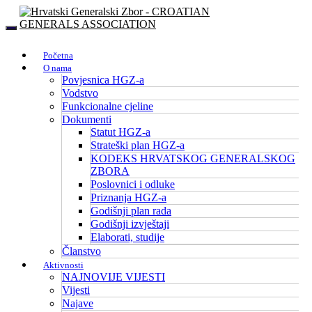
Početna
O nama
Povjesnica HGZ-a
Vodstvo
Funkcionalne cjeline
Dokumenti
Statut HGZ-a
Strateški plan HGZ-a
KODEKS HRVATSKOG GENERALSKOG
ZBORA
Poslovnici i odluke
Priznanja HGZ-a
Godišnji plan rada
Godišnji izvještaji
Elaborati, studije
Članstvo
Aktivnosti
NAJNOVIJE VIJESTI
Vijesti
Najave