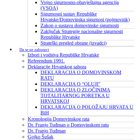
Vojno sigurnosno-obavještajna agencija
(VSOA)
Sigurnosni sustav Republike
Hrvatske/Domovinska sigurnost (pojmovnik)
Zakon o sustavu domovinske sigurnosti
Zaključak Strategije nacionalne sigurnosti
Republike Hrvatske
Strateški pregled obrane (izvadci)
Da se ne zaboravi
Izbori i vodstva Republike Hrvatske
Referendum 1991.
Deklaracije Hrvatskog sabora
DEKLARACIJA O DOMOVINSKOM
RATU
DEKLARACIJA O “OLUJI”
DEKLARACIJA O ZLOČINIMA
TOTALITARNOG PORETKA U
HRVATSKOJ
DEKLARACIJA O POLOŽAJU HRVATA U
BiH
Kronologija Domovinskog rata
Dr. Franjo Tuđman o Domovinskom ratu
Dr. Franjo Tuđman
Gojko Šušak