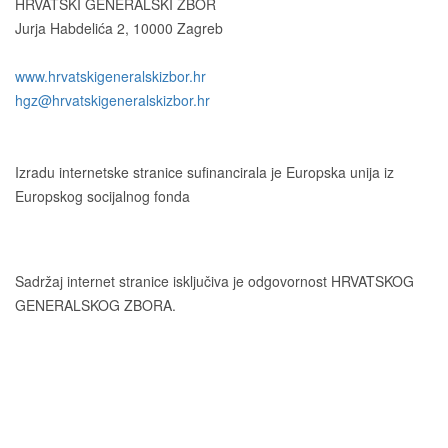
HRVATSKI GENERALSKI ZBOR
Jurja Habdelića 2, 10000 Zagreb
Tel. +385 1 2098174
www.hrvatskigeneralskizbor.hr
hgz@hrvatskigeneralskizbor.hr
Izradu internetske stranice sufinancirala je Europska unija iz
Europskog socijalnog fonda
Sadržaj internet stranice isključiva je odgovornost HRVATSKOG
GENERALSKOG ZBORA.