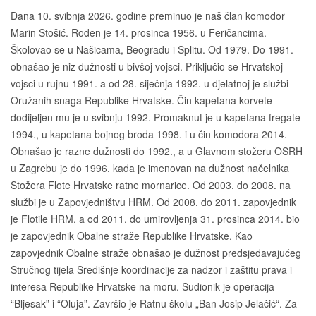
Dana 10. svibnja 2026. godine preminuo je naš član komodor
Marin Stošić. Rođen je 14. prosinca 1956. u Feričancima.
Školovao se u Našicama, Beogradu i Splitu. Od 1979. Do 1991.
obnašao je niz dužnosti u bivšoj vojsci. Priključio se Hrvatskoj
vojsci u rujnu 1991. a od 28. siječnja 1992. u djelatnoj je službi
Oružanih snaga Republike Hrvatske. Čin kapetana korvete
dodijeljen mu je u svibnju 1992. Promaknut je u kapetana fregate
1994., u kapetana bojnog broda 1998. i u čin komodora 2014.
Obnašao je razne dužnosti do 1992., a u Glavnom stožeru OSRH
u Zagrebu je do 1996. kada je imenovan na dužnost načelnika
Stožera Flote Hrvatske ratne mornarice. Od 2003. do 2008. na
službi je u Zapovjedništvu HRM. Od 2008. do 2011. zapovjednik
je Flotile HRM, a od 2011. do umirovljenja 31. prosinca 2014. bio
je zapovjednik Obalne straže Republike Hrvatske. Kao
zapovjednik Obalne straže obnašao je dužnost predsjedavajućeg
Stručnog tijela Središnje koordinacije za nadzor i zaštitu prava i
interesa Republike Hrvatske na moru. Sudionik je operacija
“Bljesak” i “Oluja”. Završio je Ratnu školu „Ban Josip Jelačić“. Za