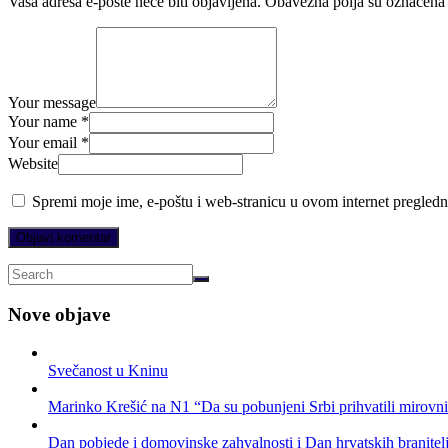
Vaša adresa e-pošte neće biti objavljena.
Obavezna polja su označena
Your message
Your name *
Your email *
Website
Spremi moje ime, e-poštu i web-stranicu u ovom internet pregledn
Nove objave
Svečanost u Kninu
Marinko Krešić na N1 “Da su pobunjeni Srbi prihvatili mirovni p
Dan pobjede i domovinske zahvalnosti i Dan hrvatskih branitelj