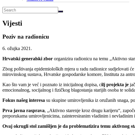
Vijesti
Poziv na radionicu
6. ožujka 2021.
Hrvatski generalski zbor
organizira radionicu na temu „Aktivno star
Zbog poštivanja epidemioloških mjera u radu radionice sudjelovati će d
mirovinskog sustava, Hrvatske gospodarske komore, Instituta za antr
Kao što vam je već i poznato iz inicijalnog dopisa, c
ilj projekta je
jač
emocionalnog, socijalnog i fizičkog blagostanja starijih osoba te solid
Fokus našeg interesa
su skupine umirovljenika iz oružanih snaga, pol
Prva javna rasprava
, „Aktivno starenje kroz drugu karijeru“, započ
preporukama umirovljenicima, zainteresiranim vladinim i nevladinim i
Ovaj okrugli stol zamišljen je da problematizira temu aktivnog s