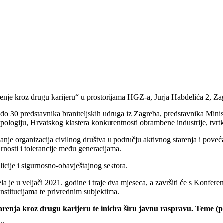
enje kroz drugu karijeru“ u prostorijama HGZ-a, Jurja Habdelića 2, Za
o 30 predstavnika braniteljskih udruga iz Zagreba, predstavnika Minista
opologiju, Hrvatskog klastera konkurentnosti obrambene industrije, t
anje organizacija civilnog društva u području aktivnog starenja i poveć
arnosti i tolerancije među generacijama.
icije i sigurnosno-obavještajnog sektora.
ela je u veljači 2021. godine i traje dva mjeseca, a završiti će s Konfe
nstitucijama te privrednim subjektima.
tarenja kroz drugu karijeru te inicira širu javnu raspravu. Teme (