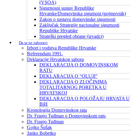
(VSOA)
Sigurnosni sustav Republike
Hrvatske/Domovinska sigurnost (pojmovnik)
Zakon o sustavu domovinske sigurnosti
Zaključak Strategije nacionalne sigurnosti
Republike Hrvatske
Strateški pregled obrane (izvadci)
Da se ne zaboravi
Izbori i vodstva Republike Hrvatske
Referendum 1991.
Deklaracije Hrvatskog sabora
DEKLARACIJA O DOMOVINSKOM
RATU
DEKLARACIJA O “OLUJI”
DEKLARACIJA O ZLOČINIMA
TOTALITARNOG PORETKA U
HRVATSKOJ
DEKLARACIJA O POLOŽAJU HRVATA U
BiH
Kronologija Domovinskog rata
Dr. Franjo Tuđman o Domovinskom ratu
Dr. Franjo Tuđman
Gojko Šušak
Janko Bobetko