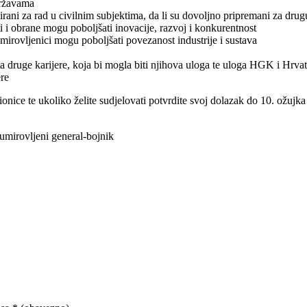
državama
icirani za rad u civilnim subjektima, da li su dovoljno pripremani za drug
osti i obrane mogu poboljšati inovacije, razvoj i konkurentnost
mirovljenici mogu poboljšati povezanost industrije i sustava
tuta druge karijere, koja bi mogla biti njihova uloga te uloga HGK i Hrv
ijere
nice te ukoliko želite sudjelovati potvrdite svoj dolazak do 10. ožujka 
irovljeni general-bojnik