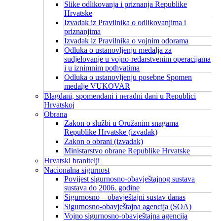
Slike odlikovanja i priznanja Republike
Hrvatske
Izvadak iz Pravilnika o odlikovanjima i
priznanjima
Izvadak iz Pravilnika o vojnim odorama
Odluka o ustanovljenju medalja za
sudjelovanje u vojno-redarstvenim operacijama
i u iznimnim pothvatima
Odluka o ustanovljenju posebne Spomen
medalje VUKOVAR
Blagdani, spomendani i neradni dani u Republici
Hrvatskoj
Obrana
Zakon o službi u Oružanim snagama
Republike Hrvatske (izvadak)
Zakon o obrani (izvadak)
Ministarstvo obrane Republike Hrvatske
Hrvatski branitelji
Nacionalna sigurnost
Povijest sigurnosno-obavještajnog sustava
sustava do 2006. godine
Sigurnosno – obavještajni sustav danas
Sigurnosno-obavještajna agencija (SOA)
Vojno sigurnosno-obavještajna agencija