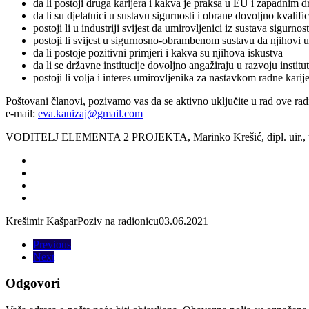
da li postoji druga karijera i kakva je praksa u EU i zapadnim 
da li su djelatnici u sustavu sigurnosti i obrane dovoljno kvalif
postoji li u industriji svijest da umirovljenici iz sustava sigurn
postoji li svijest u sigurnosno-obrambenom sustavu da njihovi u
da li postoje pozitivni primjeri i kakva su njihova iskustva
da li se državne institucije dovoljno angažiraju u razvoju insti
postoji li volja i interes umirovljenika za nastavkom radne kar
Poštovani članovi, pozivamo vas da se aktivno uključite u rad ove radio
e-mail:
eva.kanizaj@gmail.com
VODITELJ ELEMENTA 2 PROJEKTA, Marinko Krešić, dipl. uir., um
Krešimir Kašpar
Poziv na radionicu
03.06.2021
Previous
Next
Odgovori