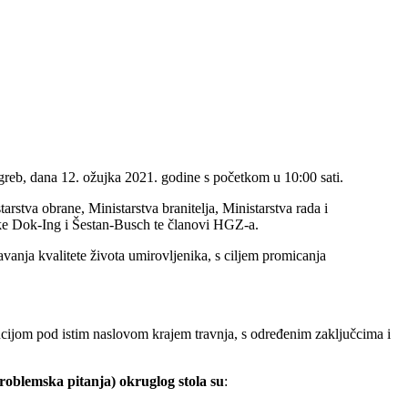
greb, dana 12. ožujka 2021. godine s početkom u 10:00 sati.
rstva obrane, Ministarstva branitelja, Ministarstva rada i
vrtke Dok-Ing i Šestan-Busch te članovi HGZ-a.
avanja kvalitete života umirovljenika, s ciljem promicanja
rencijom pod istim naslovom krajem travnja, s određenim zaključcima i
problemska pitanja) okruglog stola su
: