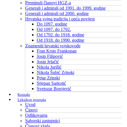
Preminuli članovi HGZ-a
Generali i admirali od 1991. do 1999. godine
Generali i admirali od 2000. godine
Hrvatska vojna tradicija i opća povijest
Do 1097. godine
Od 1097. do 1792.
Od 1792. do 1918. godine
Od 1918. do 1990. godine
Znameniti hrvatski vojskovođe
Fran Krsto Frankopan
Josip Filipović
Josip Jelačić
Nikola Jurišić
Nikola Šubić Zrinski
Petar Zrinski
Stjepan Sarkotić
Svetozar Borojević
Kontakt
Leksikon generala
Uvod
Činovi
Odlikovanja
Saborski zastupnici
Članovi vlada