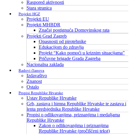
Raspored aktivnosti
Stara stranica
Projekti HGZ
Projekti EU
Projekti MHBDR
Značaj postignuća Domovinskog rata
Projekti Grad Zagreb
Opasnosti od pirotehnike
Edukacijom do zdravlja
Projekt “Kako pomoći u kriznim situacijama”
Pričuvne brigade Grada Zagreba
Nacionalna zaklada
Radovi članova
Izdavaštvo
Znanost
Ostalo
Propisi Republike Hrvatske
Ustav Republike Hrvatske
Grb, zastava i himna Republike Hrvatske te zastava i
lenta predsjednika Republike Hrvatske
Propisi o odlikovanjima, priznanjima i medaljama
Republike Hrvatske
Zakon o odlikovanjima i priznanjima
Republike Hrvatske (pročišćeni tekst)