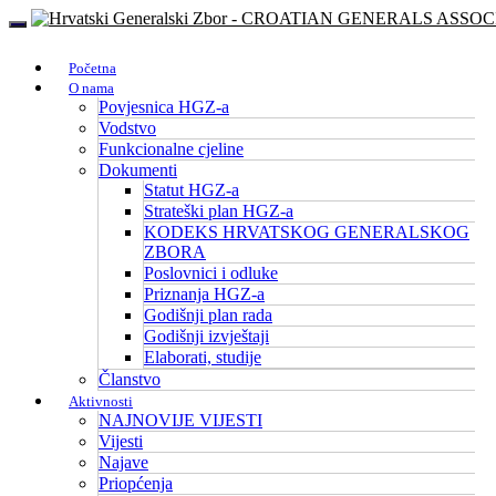
Početna
O nama
Povjesnica HGZ-a
Vodstvo
Funkcionalne cjeline
Dokumenti
Statut HGZ-a
Strateški plan HGZ-a
KODEKS HRVATSKOG GENERALSKOG
ZBORA
Poslovnici i odluke
Priznanja HGZ-a
Godišnji plan rada
Godišnji izvještaji
Elaborati, studije
Članstvo
Aktivnosti
NAJNOVIJE VIJESTI
Vijesti
Najave
Priopćenja