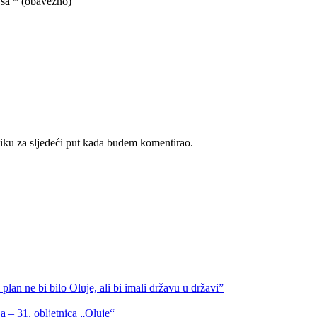
 sa
* (obavezno)
iku za sljedeći put kada budem komentirao.
lan ne bi bilo Oluje, ali bi imali državu u državi”
a – 31. obljetnica „Oluje“