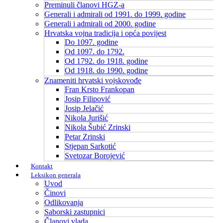
Preminuli članovi HGZ-a
Generali i admirali od 1991. do 1999. godine
Generali i admirali od 2000. godine
Hrvatska vojna tradicija i opća povijest
Do 1097. godine
Od 1097. do 1792.
Od 1792. do 1918. godine
Od 1918. do 1990. godine
Znameniti hrvatski vojskovođe
Fran Krsto Frankopan
Josip Filipović
Josip Jelačić
Nikola Jurišić
Nikola Šubić Zrinski
Petar Zrinski
Stjepan Sarkotić
Svetozar Borojević
Kontakt
Leksikon generala
Uvod
Činovi
Odlikovanja
Saborski zastupnici
Članovi vlada