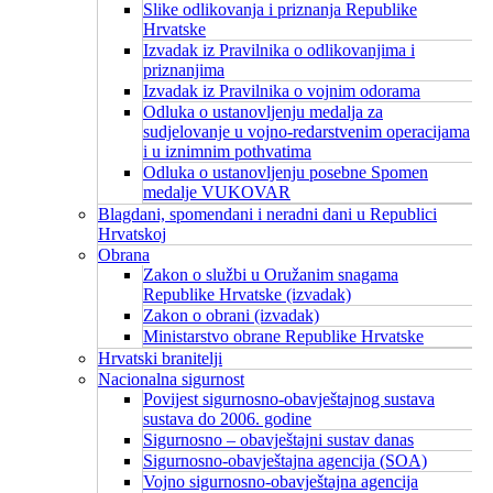
Slike odlikovanja i priznanja Republike
Hrvatske
Izvadak iz Pravilnika o odlikovanjima i
priznanjima
Izvadak iz Pravilnika o vojnim odorama
Odluka o ustanovljenju medalja za
sudjelovanje u vojno-redarstvenim operacijama
i u iznimnim pothvatima
Odluka o ustanovljenju posebne Spomen
medalje VUKOVAR
Blagdani, spomendani i neradni dani u Republici
Hrvatskoj
Obrana
Zakon o službi u Oružanim snagama
Republike Hrvatske (izvadak)
Zakon o obrani (izvadak)
Ministarstvo obrane Republike Hrvatske
Hrvatski branitelji
Nacionalna sigurnost
Povijest sigurnosno-obavještajnog sustava
sustava do 2006. godine
Sigurnosno – obavještajni sustav danas
Sigurnosno-obavještajna agencija (SOA)
Vojno sigurnosno-obavještajna agencija