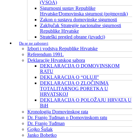
(VSOA)
Sigurnosni sustav Republike
Hrvatske/Domovinska sigurnost (pojmovnik)
Zakon o sustavu domovinske sigurnosti
Zaključak Strategije nacionalne sigurnosti
Republike Hrvatske
Strateški pregled obrane (izvadci)
Da se ne zaboravi
Izbori i vodstva Republike Hrvatske
Referendum 1991.
Deklaracije Hrvatskog sabora
DEKLARACIJA O DOMOVINSKOM
RATU
DEKLARACIJA O “OLUJI”
DEKLARACIJA O ZLOČINIMA
TOTALITARNOG PORETKA U
HRVATSKOJ
DEKLARACIJA O POLOŽAJU HRVATA U
BiH
Kronologija Domovinskog rata
Dr. Franjo Tuđman o Domovinskom ratu
Dr. Franjo Tuđman
Gojko Šušak
Janko Bobetko