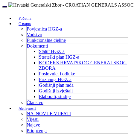
Početna
O nama
Povjesnica HGZ-a
Vodstvo
Funkcionalne cjeline
Dokumenti
Statut HGZ-a
Strateški plan HGZ-a
KODEKS HRVATSKOG GENERALSKOG
ZBORA
Poslovnici i odluke
Priznanja HGZ-a
Godišnji plan rada
Godišnji izvještaji
Elaborati, studije
Članstvo
Aktivnosti
NAJNOVIJE VIJESTI
Vijesti
Najave
Priopćenja