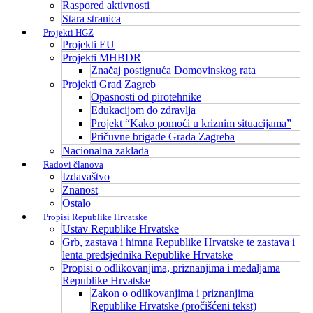
Raspored aktivnosti
Stara stranica
Projekti HGZ
Projekti EU
Projekti MHBDR
Značaj postignuća Domovinskog rata
Projekti Grad Zagreb
Opasnosti od pirotehnike
Edukacijom do zdravlja
Projekt “Kako pomoći u kriznim situacijama”
Pričuvne brigade Grada Zagreba
Nacionalna zaklada
Radovi članova
Izdavaštvo
Znanost
Ostalo
Propisi Republike Hrvatske
Ustav Republike Hrvatske
Grb, zastava i himna Republike Hrvatske te zastava i
lenta predsjednika Republike Hrvatske
Propisi o odlikovanjima, priznanjima i medaljama
Republike Hrvatske
Zakon o odlikovanjima i priznanjima
Republike Hrvatske (pročišćeni tekst)