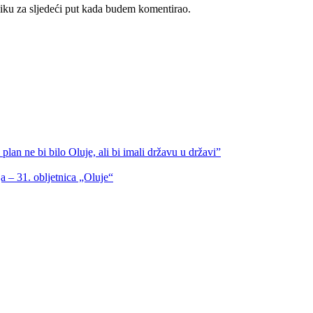
iku za sljedeći put kada budem komentirao.
lan ne bi bilo Oluje, ali bi imali državu u državi”
a – 31. obljetnica „Oluje“