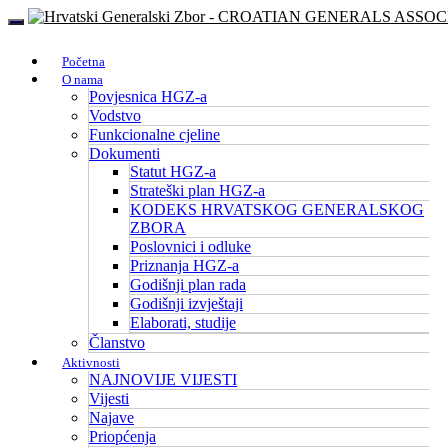
Početna
O nama
Povjesnica HGZ-a
Vodstvo
Funkcionalne cjeline
Dokumenti
Statut HGZ-a
Strateški plan HGZ-a
KODEKS HRVATSKOG GENERALSKOG
ZBORA
Poslovnici i odluke
Priznanja HGZ-a
Godišnji plan rada
Godišnji izvještaji
Elaborati, studije
Članstvo
Aktivnosti
NAJNOVIJE VIJESTI
Vijesti
Najave
Priopćenja