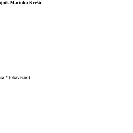
ojnik Marinko Krešić
 sa
* (obavezno)