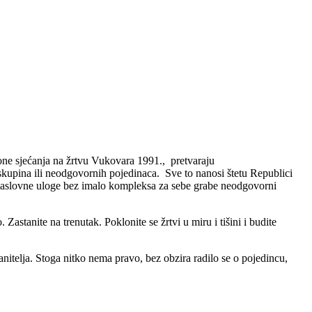
lone sjećanja na žrtvu Vukovara 1991., pretvaraju
h skupina ili neodgovornih pojedinaca. Sve to nanosi štetu Republici
 naslovne uloge bez imalo kompleksa za sebe grabe neodgovorni
stanite na trenutak. Poklonite se žrtvi u miru i tišini i budite
nitelja. Stoga nitko nema pravo, bez obzira radilo se o pojedincu,