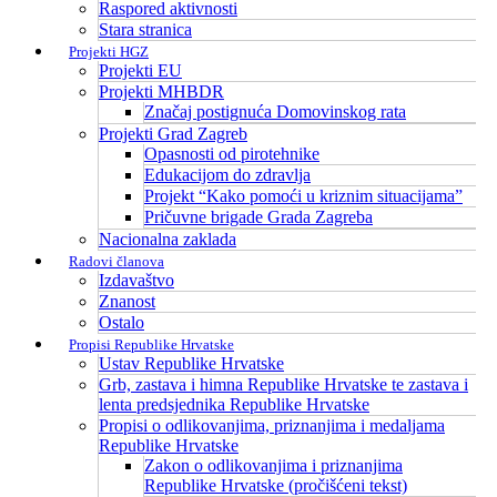
Raspored aktivnosti
Stara stranica
Projekti HGZ
Projekti EU
Projekti MHBDR
Značaj postignuća Domovinskog rata
Projekti Grad Zagreb
Opasnosti od pirotehnike
Edukacijom do zdravlja
Projekt “Kako pomoći u kriznim situacijama”
Pričuvne brigade Grada Zagreba
Nacionalna zaklada
Radovi članova
Izdavaštvo
Znanost
Ostalo
Propisi Republike Hrvatske
Ustav Republike Hrvatske
Grb, zastava i himna Republike Hrvatske te zastava i
lenta predsjednika Republike Hrvatske
Propisi o odlikovanjima, priznanjima i medaljama
Republike Hrvatske
Zakon o odlikovanjima i priznanjima
Republike Hrvatske (pročišćeni tekst)