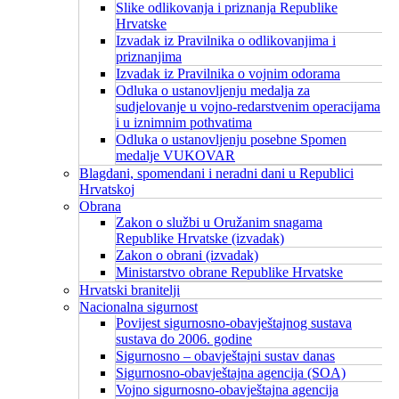
Slike odlikovanja i priznanja Republike
Hrvatske
Izvadak iz Pravilnika o odlikovanjima i
priznanjima
Izvadak iz Pravilnika o vojnim odorama
Odluka o ustanovljenju medalja za
sudjelovanje u vojno-redarstvenim operacijama
i u iznimnim pothvatima
Odluka o ustanovljenju posebne Spomen
medalje VUKOVAR
Blagdani, spomendani i neradni dani u Republici
Hrvatskoj
Obrana
Zakon o službi u Oružanim snagama
Republike Hrvatske (izvadak)
Zakon o obrani (izvadak)
Ministarstvo obrane Republike Hrvatske
Hrvatski branitelji
Nacionalna sigurnost
Povijest sigurnosno-obavještajnog sustava
sustava do 2006. godine
Sigurnosno – obavještajni sustav danas
Sigurnosno-obavještajna agencija (SOA)
Vojno sigurnosno-obavještajna agencija