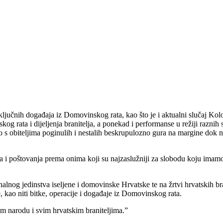
ključnih događaja iz Domovinskog rata, kao što je i aktualni slučaj Ko
og rata i dijeljenja branitelja, a ponekad i performanse u režiji razni
o s obiteljima poginulih i nestalih beskrupulozno gura na margine dok
 poštovanja prema onima koji su najzaslužniji za slobodu koju imamo. Za
lnog jedinstva iseljene i domovinske Hrvatske te na žrtvi hrvatskih bra
oje, kao niti bitke, operacije i događaje iz Domovinskog rata.
m narodu i svim hrvatskim braniteljima.”