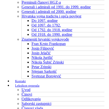
Preminuli članovi HGZ-a
Generali i admirali od 1991. do 1999. godine
Generali i admirali od 2000. godine
Hrvatska vojna tradicija i opća povijest
Do 1097. godine
Od 1097. do 1792.
Od 1792. do 1918. godine
Od 1918. do 1990. godine
Znameniti hrvatski vojskovođe
Fran Krsto Frankopan
Josip Filipović
Josip Jelačić
Nikola Jurišić
Nikola Šubić Zrinski
Petar Zrinski
Stjepan Sarkotić
Svetozar Borojević
Kontakt
Leksikon generala
Uvod
Činovi
Odlikovanja
Saborski zastupnici
Članovi vlada