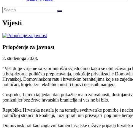
Vijesti
Priopćenje za javnost
2. studenoga 2023.
“Već dulje vrijeme sa zabrinutošću svjedočimo kako se obilježavanja 
u besprizorna politička prepucavanja, pokušaje privatizacije Domovinsk
Hrvatskoj, Domovinskom ratu i hrvatskim braniteljima koje se zajedn
političari, kojekakvi ekshibicionisti i tipovi nejasnih namjera.
Gospodo, barem taj jedan dan pokažite malo zahvalnosti, dostojanstva i
ponizni jer bez žrtve hrvatskih branitelja ni vas ne bi bilo.
Republika Hrvatska nastala je na temelju svehrvatske pomirbe i naciona
političkoj stranci ili koaliciji, uzurpirati niti prisvajati poginule her
Domovinski rat kao zaglavni kamen hrvatske države pripada hrvatsko