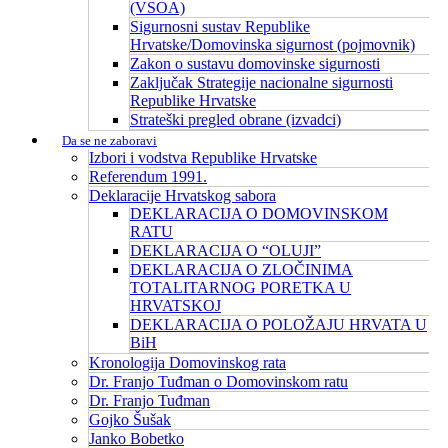
(VSOA)
Sigurnosni sustav Republike
Hrvatske/Domovinska sigurnost (pojmovnik)
Zakon o sustavu domovinske sigurnosti
Zaključak Strategije nacionalne sigurnosti
Republike Hrvatske
Strateški pregled obrane (izvadci)
Da se ne zaboravi
Izbori i vodstva Republike Hrvatske
Referendum 1991.
Deklaracije Hrvatskog sabora
DEKLARACIJA O DOMOVINSKOM
RATU
DEKLARACIJA O “OLUJI”
DEKLARACIJA O ZLOČINIMA
TOTALITARNOG PORETKA U
HRVATSKOJ
DEKLARACIJA O POLOŽAJU HRVATA U
BiH
Kronologija Domovinskog rata
Dr. Franjo Tuđman o Domovinskom ratu
Dr. Franjo Tuđman
Gojko Šušak
Janko Bobetko