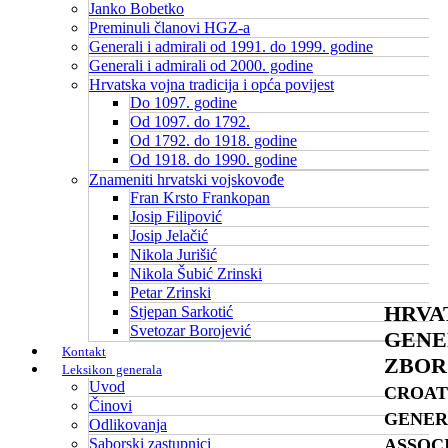
Janko Bobetko
Preminuli članovi HGZ-a
Generali i admirali od 1991. do 1999. godine
Generali i admirali od 2000. godine
Hrvatska vojna tradicija i opća povijest
Do 1097. godine
Od 1097. do 1792.
Od 1792. do 1918. godine
Od 1918. do 1990. godine
Znameniti hrvatski vojskovođe
Fran Krsto Frankopan
Josip Filipović
Josip Jelačić
Nikola Jurišić
Nikola Šubić Zrinski
Petar Zrinski
HRVA
Stjepan Sarkotić
Svetozar Borojević
GENE
Kontakt
ZBOR
Leksikon generala
Uvod
CROAT
Činovi
GENER
Odlikovanja
ASSOC
Saborski zastupnici