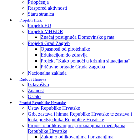
Priopćenja
Raspored aktivnosti
Stara stranica
Projekti HGZ
Projekti EU
Projekti MHBDR
Značaj postignuća Domovinskog rata
Projekti Grad Zagreb
Opasnosti od pirotehnike
Edukacijom do zdravlja
Projekt “Kako pomoći u kriznim situacijama”
Pričuvne brigade Grada Zagreba
Nacionalna zaklada
Radovi članova
Izdavaštvo
Znanost
Ostalo
Propisi Republike Hrvatske
Ustav Republike Hrvatske
Grb, zastava i himna Republike Hrvatske te zastava i
lenta predsjednika Republike Hrvatske
Propisi o odlikovanjima, priznanjima i medaljama
Republike Hrvatske
Zakon o odlikovanjima i priznanjima