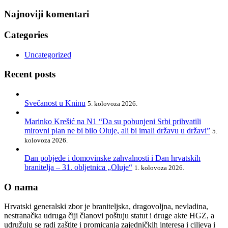
Najnoviji komentari
Categories
Uncategorized
Recent posts
Svečanost u Kninu
5. kolovoza 2026.
Marinko Krešić na N1 “Da su pobunjeni Srbi prihvatili
mirovni plan ne bi bilo Oluje, ali bi imali državu u državi”
5.
kolovoza 2026.
Dan pobjede i domovinske zahvalnosti i Dan hrvatskih
branitelja – 31. obljetnica „Oluje“
1. kolovoza 2026.
O nama
Hrvatski generalski zbor je braniteljska, dragovoljna, nevladina,
nestranačka udruga čiji članovi poštuju statut i druge akte HGZ, a
udružuju se radi zaštite i promicanja zajedničkih interesa i ciljeva i