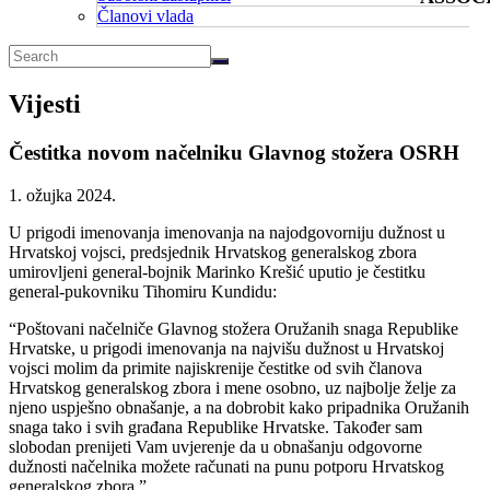
Članovi vlada
Vijesti
Čestitka novom načelniku Glavnog stožera OSRH
1. ožujka 2024.
U prigodi imenovanja imenovanja na najodgovorniju dužnost u
Hrvatskoj vojsci, predsjednik Hrvatskog generalskog zbora
umirovljeni general-bojnik Marinko Krešić uputio je čestitku
general-pukovniku Tihomiru Kundidu:
“Poštovani načelniče Glavnog stožera Oružanih snaga Republike
Hrvatske, u prigodi imenovanja na najvišu dužnost u Hrvatskoj
vojsci molim da primite najiskrenije čestitke od svih članova
Hrvatskog generalskog zbora i mene osobno, uz najbolje želje za
njeno uspješno obnašanje, a na dobrobit kako pripadnika Oružanih
snaga tako i svih građana Republike Hrvatske. Također sam
slobodan prenijeti Vam uvjerenje da u obnašanju odgovorne
dužnosti načelnika možete računati na punu potporu Hrvatskog
generalskog zbora.”