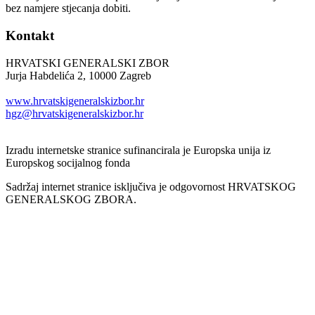
bez namjere stjecanja dobiti.
Kontakt
HRVATSKI GENERALSKI ZBOR
Jurja Habdelića 2, 10000 Zagreb
Tel. +385 1 2098174
www.hrvatskigeneralskizbor.hr
hgz@hrvatskigeneralskizbor.hr
Izradu internetske stranice sufinancirala je Europska unija iz
Europskog socijalnog fonda
Sadržaj internet stranice isključiva je odgovornost HRVATSKOG
GENERALSKOG ZBORA.