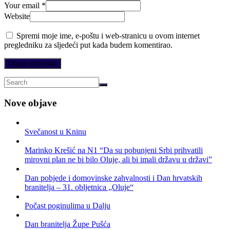
Your email *
Website
Spremi moje ime, e-poštu i web-stranicu u ovom internet
pregledniku za sljedeći put kada budem komentirao.
Nove objave
Svečanost u Kninu
Marinko Krešić na N1 “Da su pobunjeni Srbi prihvatili
mirovni plan ne bi bilo Oluje, ali bi imali državu u državi”
Dan pobjede i domovinske zahvalnosti i Dan hrvatskih
branitelja – 31. obljetnica „Oluje“
Počast poginulima u Dalju
Dan branitelja Župe Pušća