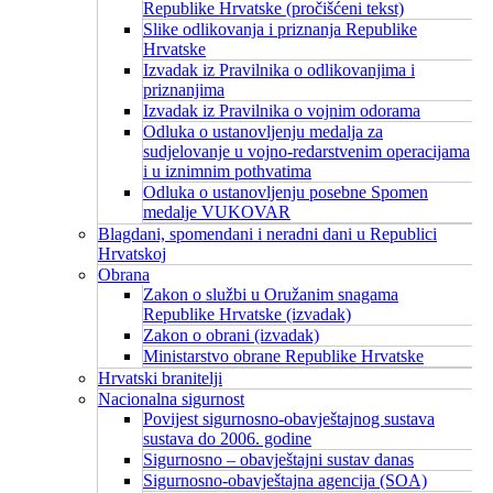
Republike Hrvatske (pročišćeni tekst)
Slike odlikovanja i priznanja Republike
Hrvatske
Izvadak iz Pravilnika o odlikovanjima i
priznanjima
Izvadak iz Pravilnika o vojnim odorama
Odluka o ustanovljenju medalja za
sudjelovanje u vojno-redarstvenim operacijama
i u iznimnim pothvatima
Odluka o ustanovljenju posebne Spomen
medalje VUKOVAR
Blagdani, spomendani i neradni dani u Republici
Hrvatskoj
Obrana
Zakon o službi u Oružanim snagama
Republike Hrvatske (izvadak)
Zakon o obrani (izvadak)
Ministarstvo obrane Republike Hrvatske
Hrvatski branitelji
Nacionalna sigurnost
Povijest sigurnosno-obavještajnog sustava
sustava do 2006. godine
Sigurnosno – obavještajni sustav danas
Sigurnosno-obavještajna agencija (SOA)