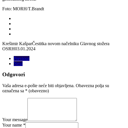
Foto: MORH/T.Brandt
Krešimir Kašpar
Čestitka novom načelniku Glavnog stožera
OSRH
03.01.2024
Previous
Next
Odgovori
Vaša adresa e-pošte neće biti objavljena.
Obavezna polja su
označena sa
* (obavezno)
Your message
Your name *