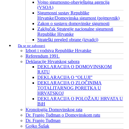
Vojno sigurnosno-obavještajna agencija
(VSOA)
Sigurnosni sustav Republike
Hrvatske/Domovinska sigurnost (pojmovnik)
Zakon o sustavu domovinske sigurnosti
Zaključak Strategije nacionalne sigurnosti
Republike Hrvatske
Strateški pregled obrane (izvadci)
Da se ne zaboravi
Izbori i vodstva Republike Hrvatske
Referendum 1991.
Deklaracije Hrvatskog sabora
DEKLARACIJA O DOMOVINSKOM
RATU
DEKLARACIJA O “OLUJI”
DEKLARACIJA O ZLOČINIMA
TOTALITARNOG PORETKA U
HRVATSKOJ
DEKLARACIJA O POLOŽAJU HRVATA U
BiH
Kronologija Domovinskog rata
Dr. Franjo Tuđman o Domovinskom ratu
Dr. Franjo Tuđman
Gojko Šušak