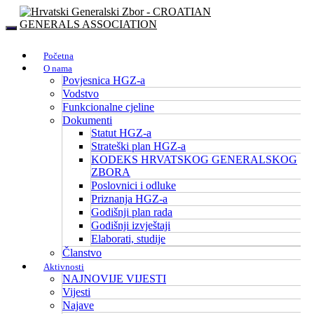
Početna
O nama
Povjesnica HGZ-a
Vodstvo
Funkcionalne cjeline
Dokumenti
Statut HGZ-a
Strateški plan HGZ-a
KODEKS HRVATSKOG GENERALSKOG
ZBORA
Poslovnici i odluke
Priznanja HGZ-a
Godišnji plan rada
Godišnji izvještaji
Elaborati, studije
Članstvo
Aktivnosti
NAJNOVIJE VIJESTI
Vijesti
Najave