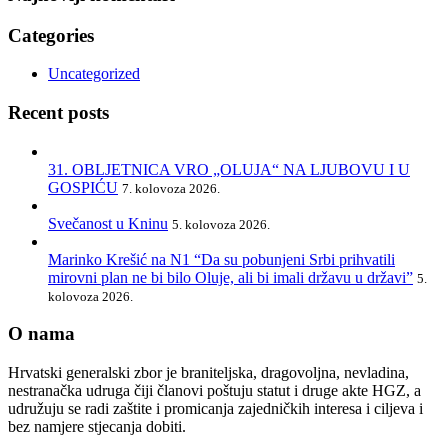
Categories
Uncategorized
Recent posts
31. OBLJETNICA VRO „OLUJA“ NA LJUBOVU I U
GOSPIĆU
7. kolovoza 2026.
Svečanost u Kninu
5. kolovoza 2026.
Marinko Krešić na N1 “Da su pobunjeni Srbi prihvatili
mirovni plan ne bi bilo Oluje, ali bi imali državu u državi”
5.
kolovoza 2026.
O nama
Hrvatski generalski zbor je braniteljska, dragovoljna, nevladina,
nestranačka udruga čiji članovi poštuju statut i druge akte HGZ, a
udružuju se radi zaštite i promicanja zajedničkih interesa i ciljeva i
bez namjere stjecanja dobiti.