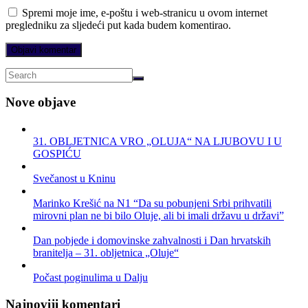
Spremi moje ime, e-poštu i web-stranicu u ovom internet
pregledniku za sljedeći put kada budem komentirao.
Nove objave
31. OBLJETNICA VRO „OLUJA“ NA LJUBOVU I U
GOSPIĆU
Svečanost u Kninu
Marinko Krešić na N1 “Da su pobunjeni Srbi prihvatili
mirovni plan ne bi bilo Oluje, ali bi imali državu u državi”
Dan pobjede i domovinske zahvalnosti i Dan hrvatskih
branitelja – 31. obljetnica „Oluje“
Počast poginulima u Dalju
Najnoviji komentari