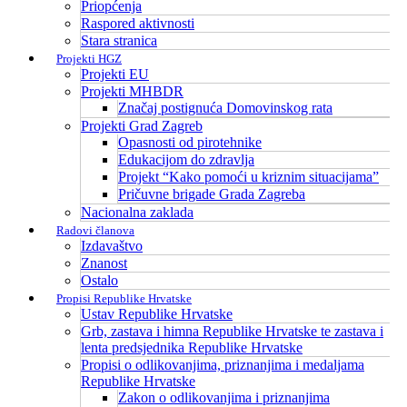
Priopćenja
Raspored aktivnosti
Stara stranica
Projekti HGZ
Projekti EU
Projekti MHBDR
Značaj postignuća Domovinskog rata
Projekti Grad Zagreb
Opasnosti od pirotehnike
Edukacijom do zdravlja
Projekt “Kako pomoći u kriznim situacijama”
Pričuvne brigade Grada Zagreba
Nacionalna zaklada
Radovi članova
Izdavaštvo
Znanost
Ostalo
Propisi Republike Hrvatske
Ustav Republike Hrvatske
Grb, zastava i himna Republike Hrvatske te zastava i
lenta predsjednika Republike Hrvatske
Propisi o odlikovanjima, priznanjima i medaljama
Republike Hrvatske
Zakon o odlikovanjima i priznanjima