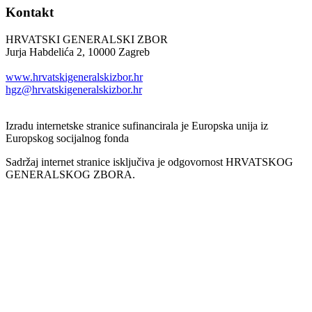
Kontakt
HRVATSKI GENERALSKI ZBOR
Jurja Habdelića 2, 10000 Zagreb
Tel. +385 1 2098174
www.hrvatskigeneralskizbor.hr
hgz@hrvatskigeneralskizbor.hr
Izradu internetske stranice sufinancirala je Europska unija iz
Europskog socijalnog fonda
Sadržaj internet stranice isključiva je odgovornost HRVATSKOG
GENERALSKOG ZBORA.