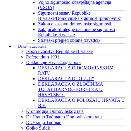
Vojno sigurnosno-obavještajna agencija
(VSOA)
Sigurnosni sustav Republike
Hrvatske/Domovinska sigurnost (pojmovnik)
Zakon o sustavu domovinske sigurnosti
Zaključak Strategije nacionalne sigurnosti
Republike Hrvatske
Strateški pregled obrane (izvadci)
Da se ne zaboravi
Izbori i vodstva Republike Hrvatske
Referendum 1991.
Deklaracije Hrvatskog sabora
DEKLARACIJA O DOMOVINSKOM
RATU
DEKLARACIJA O “OLUJI”
DEKLARACIJA O ZLOČINIMA
TOTALITARNOG PORETKA U
HRVATSKOJ
DEKLARACIJA O POLOŽAJU HRVATA U
BiH
Kronologija Domovinskog rata
Dr. Franjo Tuđman o Domovinskom ratu
Dr. Franjo Tuđman
Gojko Šušak