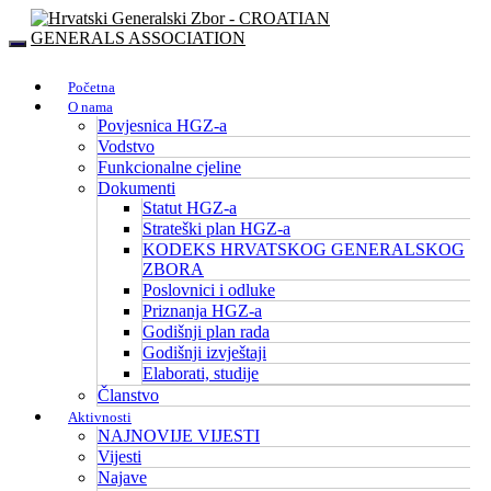
Početna
O nama
Povjesnica HGZ-a
Vodstvo
Funkcionalne cjeline
Dokumenti
Statut HGZ-a
Strateški plan HGZ-a
KODEKS HRVATSKOG GENERALSKOG
ZBORA
Poslovnici i odluke
Priznanja HGZ-a
Godišnji plan rada
Godišnji izvještaji
Elaborati, studije
Članstvo
Aktivnosti
NAJNOVIJE VIJESTI
Vijesti
Najave