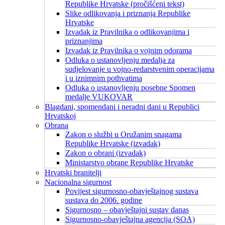
Republike Hrvatske (pročišćeni tekst)
Slike odlikovanja i priznanja Republike
Hrvatske
Izvadak iz Pravilnika o odlikovanjima i
priznanjima
Izvadak iz Pravilnika o vojnim odorama
Odluka o ustanovljenju medalja za
sudjelovanje u vojno-redarstvenim operacijama
i u iznimnim pothvatima
Odluka o ustanovljenju posebne Spomen
medalje VUKOVAR
Blagdani, spomendani i neradni dani u Republici
Hrvatskoj
Obrana
Zakon o službi u Oružanim snagama
Republike Hrvatske (izvadak)
Zakon o obrani (izvadak)
Ministarstvo obrane Republike Hrvatske
Hrvatski branitelji
Nacionalna sigurnost
Povijest sigurnosno-obavještajnog sustava
sustava do 2006. godine
Sigurnosno – obavještajni sustav danas
Sigurnosno-obavještajna agencija (SOA)