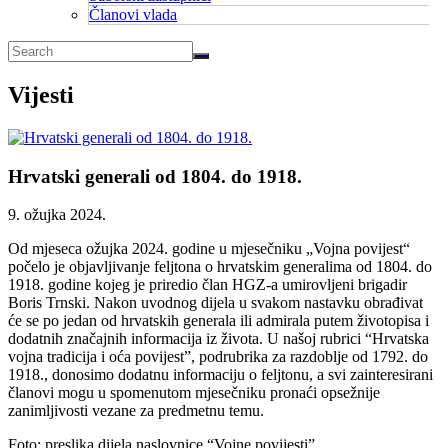
Članovi vlada
Vijesti
Hrvatski generali od 1804. do 1918.
9. ožujka 2024.
Od mjeseca ožujka 2024. godine u mjesečniku „Vojna povijest“
počelo je objavljivanje feljtona o hrvatskim generalima od 1804. do
1918. godine kojeg je priredio član HGZ-a umirovljeni brigadir
Boris Trnski. Nakon uvodnog dijela u svakom nastavku obrađivat
će se po jedan od hrvatskih generala ili admirala putem životopisa i
dodatnih značajnih informacija iz života. U našoj rubrici “Hrvatska
vojna tradicija i oća povijest”, podrubrika za razdoblje od 1792. do
1918., donosimo dodatnu informaciju o feljtonu, a svi zainteresirani
članovi mogu u spomenutom mjesečniku pronaći opsežnije
zanimljivosti vezane za predmetnu temu.
Foto: preslika dijela naslovnice “Vojne povijesti”