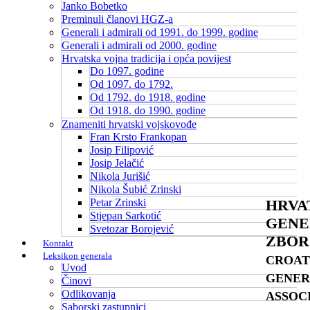
Janko Bobetko
Preminuli članovi HGZ-a
Generali i admirali od 1991. do 1999. godine
Generali i admirali od 2000. godine
Hrvatska vojna tradicija i opća povijest
Do 1097. godine
Od 1097. do 1792.
Od 1792. do 1918. godine
Od 1918. do 1990. godine
Znameniti hrvatski vojskovođe
Fran Krsto Frankopan
Josip Filipović
Josip Jelačić
Nikola Jurišić
Nikola Šubić Zrinski
Petar Zrinski
HRVA
Stjepan Sarkotić
GENE
Svetozar Borojević
ZBOR
Kontakt
Leksikon generala
CROAT
Uvod
GENER
Činovi
Odlikovanja
ASSOC
Saborski zastupnici