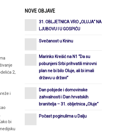
NOVE OBJAVE
31. OBLJETNICA VRO „OLUJA“ NA
LJUBOVU I U GOSPIĆU
Svečanost u Kninu
Marinko Krešić na N1 “Da su
vna
pobunjeni Srbi prihvatili mirovni
živanje
plan ne bi bilo Oluje, ali bi imali
delića 2,
državu u državi”
Dan pobjede i domovinske
reže i
zahvalnosti i Dan hrvatskih
branitelja – 31. obljetnica „Oluje“
 kao
.
Počast poginulima u Dalju
Kako bi
 medijsku