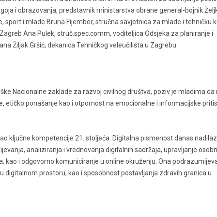
goja i obrazovanja, predstavnik ministarstva obrane general-bojnik Želj
 sport i mlade Bruna Fijember, stručna savjetnica za mlade i tehničku k
 Zagreb Ana Pulek, struč.spec.comm, voditeljica Odsjeka za planiranje i
 Jana Žiljak Gršić, dekanica Tehničkog veleučilišta u Zagrebu.
ške Nacionalne zaklade za razvoj civilnog društva, poziv je mladima da
nje, etičko ponašanje kao i otpornost na emocionalne i informacijske priti
kao ključne kompetencije 21. stoljeća. Digitalna pismenost danas nadilaz
jevanja, analiziranja i vrednovanja digitalnih sadržaja, upravljanje osob
a, kao i odgovorno komuniciranje u online okruženju. Ona podrazumijev
 u digitalnom prostoru, kao i sposobnost postavljanja zdravih granica u