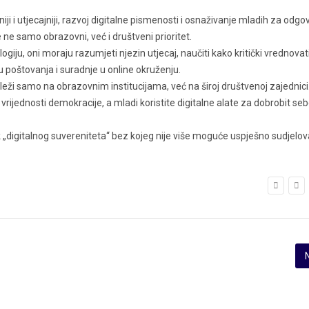
iji i utjecajniji, razvoj digitalne pismenosti i osnaživanje mladih za odgo
ne samo obrazovni, već i društveni prioritet.
giju, oni moraju razumjeti njezin utjecaj, naučiti kako kritički vrednovat
uru poštovanja i suradnje u online okruženju.
leži samo na obrazovnim institucijama, već na široj društvenoj zajednici
rijednosti demokracije, a mladi koristite digitalne alate za dobrobit seb
k „digitalnog suvereniteta“ bez kojeg nije više moguće uspješno sudjelovati