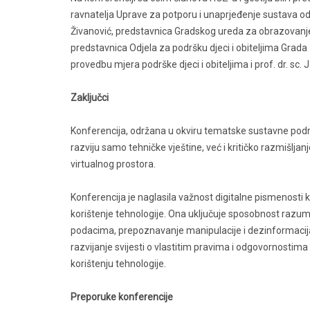
ravnatelja Uprave za potporu i unaprjeđenje sustava od
Živanović, predstavnica Gradskog ureda za obrazovanje,
predstavnica Odjela za podršku djeci i obiteljima Grada
provedbu mjera podrške djeci i obiteljima i prof. dr. sc.
Zaključci
Konferencija, održana u okviru tematske sustavne podr
razviju samo tehničke vještine, već i kritičko razmišlja
virtualnog prostora.
Konferencija je naglasila važnost digitalne pismenosti 
korištenje tehnologije. Ona uključuje sposobnost razumi
podacima, prepoznavanje manipulacije i dezinformacij
razvijanje svijesti o vlastitim pravima i odgovornostima
korištenju tehnologije.
Preporuke konferencije