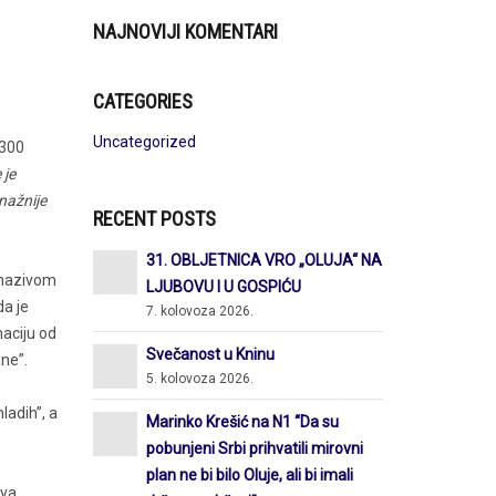
NAJNOVIJI KOMENTARI
CATEGORIES
Uncategorized
 300
 je
nažnije
RECENT POSTS
31. OBLJETNICA VRO „OLUJA“ NA
d nazivom
LJUBOVU I U GOSPIĆU
da je
7. kolovoza 2026.
maciju od
Svečanost u Kninu
ane”.
5. kolovoza 2026.
ladih”, a
Marinko Krešić na N1 “Da su
pobunjeni Srbi prihvatili mirovni
plan ne bi bilo Oluje, ali bi imali
ova