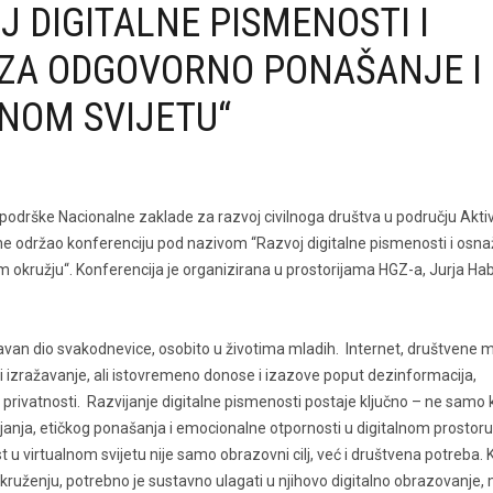
 DIGITALNE PISMENOSTI I
 ZA ODGOVORNO PONAŠANJE I
NOM SVIJETU“
 podrške Nacionalne zaklade za razvoj civilnoga društva u području Akti
odine održao konferenciju pod nazivom “Razvoj digitalne pismenosti i osna
 okružju“. Konferencija je organizirana u prostorijama HGZ-a, Jurja Hab
van dio svakodnevice, osobito u životima mladih. Internet, društvene m
je i izražavanje, ali istovremeno donose i izazove poput dezinformacija,
a privatnosti. Razvijanje digitalne pismenosti postaje ključno – ne samo
janja, etičkog ponašanja i emocionalne otpornosti u digitalnom prostoru
 virtualnom svijetu nije samo obrazovni cilj, već i društvena potreba. 
okruženju, potrebno je sustavno ulagati u njihovo digitalno obrazovanje,