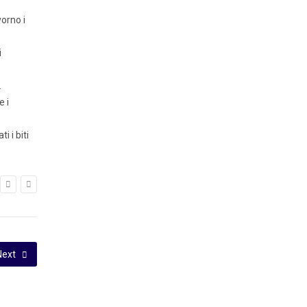
vorno i
i
.
e i
 i biti
Next