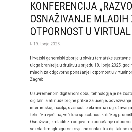
KONFERENCIJA „RAZVOJ
OSNAŽIVANJE MLADIH
OTPORNOST U VIRTUAL
19. lipnja 2025.
Hrvatski generalski zbor je u okviru tematske sustavne
uloga branitelja u društvu u srijedu 18. lipnja 2025. g
mladih za odgovorno ponašanje i otpornost u virtualnom
Zagreb.
U suvremenom digitalnom dobu, tehnologija je neizosta
digitalni alati nude brojne prilike za učenje, povezivan
internetskog nasilja, ovisnosti o ekranima i ugrožavanj
tehnička vještina, već kao sposobnost kritičkog promišl
Osnaživanje mladih za odgovorno ponašanje i otpornost u
se mladi mogli sigurno i svjesno snalaziti u digitalnom 