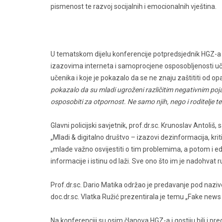
pismenost te razvoj socijalnih i emocionalnih vještina.
U tematskom dijelu konferencije potpredsjednik HGZ-a u
izazovima interneta i samoprocjene osposobljenosti uč
učenika i koje je pokazalo da se ne znaju zaštititi od o
pokazalo da su mladi ugroženi različitim negativnim poja
osposobiti za otpornost. Ne samo njih, nego i roditelje t
Glavni policijski savjetnik, prof.dr.sc. Krunoslav Antoliš
„Mladi & digitalno društvo – izazovi dezinformacija, kri
„mlade važno osvijestiti o tim problemima, a potom i educi
informacije i istinu od laži. Sve ono što im je nadohvat r
Prof.dr.sc. Dario Matika održao je predavanje pod naziv
doc.dr.sc. Vlatka Ružić prezentirala je temu „Fake news 
Na konferenciji su osim članova HGZ-a i gostiju bili i p