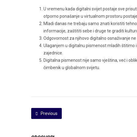
U vremenu kada digitalni svijet postaje sve prisutn
otporno ponašanje u virtualnom prostoru postaje 
Mladi danas ne trebaju samo znati koristiti tehnolo
informacije, zaštititi sebe i druge te graditi kult
Odgovornost za njihovo digitalno osnaživanje ne 
Ulaganjem u digitalnu pismenost mladih štitimo i v
zajednice.
Digitalna pismenost nije samo vještina, već i obli
čimbenik u globalnom svijetu.
Previous