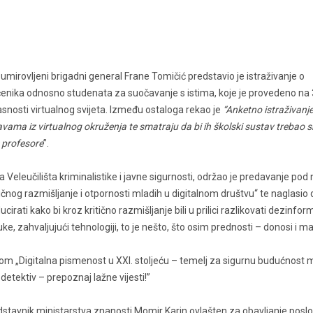
mirovljeni brigadni general Frane Tomičić predstavio je istraživanje o
enika odnosno studenata za suočavanje s istima, koje je provedeno na
pasnosti virtualnog svijeta. Između ostaloga rekao je
“Anketno istraživanje
vama iz virtualnog okruženja te smatraju da bi ih školski sustav trebao s
e profesore
”.
, sa Veleučilišta kriminalistike i javne sigurnosti, održao je predavanje po
tičnog razmišljanje i otpornosti mladih u digitalnom društvu“ te naglasio 
rati kako bi kroz kritično razmišljanje bili u prilici razlikovati dezinfor
uke, zahvaljujući tehnologiji, to je nešto, što osim prednosti – donosi i m
om „Digitalna pismenost u XXI. stoljeću – temelj za sigurnu budućnost m
detektiv – prepoznaj lažne vijesti!”
redstavnik ministarstva znanosti Momir Karin ovlašten za obavljanje posl