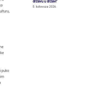
državu u državi”
ko
5. kolovoza 2026.
ulturu,
 ne
ske
i puko
nim
a