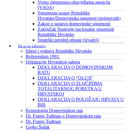
Vojno sigurnosno-obavještajna agencija
(VSOA)
Sigurnosni sustav Republike
Hrvatske/Domovinska sigurnost (pojmovnik)
Zakon o sustavu domovinske sigurnosti
Zaključak Strategije nacionalne sigurnosti
Republike Hrvatske
Strateški pregled obrane (izvadci)
Da se ne zaboravi
Izbori i vodstva Republike Hrvatske
Referendum 1991.
Deklaracije Hrvatskog sabora
DEKLARACIJA O DOMOVINSKOM
RATU
DEKLARACIJA O “OLUJI”
DEKLARACIJA O ZLOČINIMA
TOTALITARNOG PORETKA U
HRVATSKOJ
DEKLARACIJA O POLOŽAJU HRVATA U
BiH
Kronologija Domovinskog rata
Dr. Franjo Tuđman o Domovinskom ratu
Dr. Franjo Tuđman
Gojko Šušak