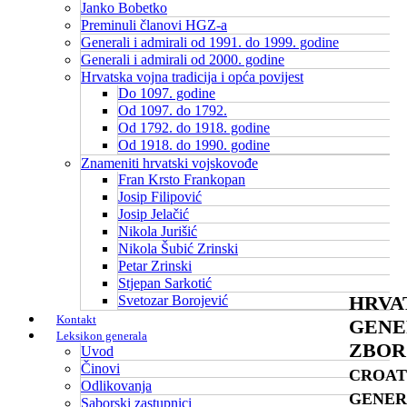
Janko Bobetko
Preminuli članovi HGZ-a
Generali i admirali od 1991. do 1999. godine
Generali i admirali od 2000. godine
Hrvatska vojna tradicija i opća povijest
Do 1097. godine
Od 1097. do 1792.
Od 1792. do 1918. godine
Od 1918. do 1990. godine
Znameniti hrvatski vojskovođe
Fran Krsto Frankopan
Josip Filipović
Josip Jelačić
Nikola Jurišić
Nikola Šubić Zrinski
Petar Zrinski
Stjepan Sarkotić
HRVA
Svetozar Borojević
Kontakt
GENE
Leksikon generala
ZBOR
Uvod
Činovi
CROAT
Odlikovanja
GENER
Saborski zastupnici