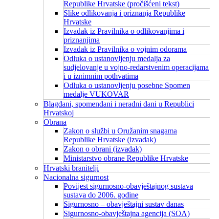
Republike Hrvatske (pročišćeni tekst)
Slike odlikovanja i priznanja Republike
Hrvatske
Izvadak iz Pravilnika o odlikovanjima i
priznanjima
Izvadak iz Pravilnika o vojnim odorama
Odluka o ustanovljenju medalja za
sudjelovanje u vojno-redarstvenim operacijama
i u iznimnim pothvatima
Odluka o ustanovljenju posebne Spomen
medalje VUKOVAR
Blagdani, spomendani i neradni dani u Republici
Hrvatskoj
Obrana
Zakon o službi u Oružanim snagama
Republike Hrvatske (izvadak)
Zakon o obrani (izvadak)
Ministarstvo obrane Republike Hrvatske
Hrvatski branitelji
Nacionalna sigurnost
Povijest sigurnosno-obavještajnog sustava
sustava do 2006. godine
Sigurnosno – obavještajni sustav danas
Sigurnosno-obavještajna agencija (SOA)