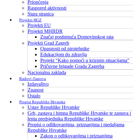
Priopćenja
Raspored aktivnosti
Stara stranica
Projekti HGZ
Projekti EU
Projekti MHBDR
Značaj postignuća Domovinskog rata
Projekti Grad Zagreb
Opasnosti od pirotehnike
Edukacijom do zdravlja
Projekt “Kako pomoći u kriznim situacijama”
Pričuvne brigade Grada Zagreba
Nacionalna zaklada
Radovi članova
Izdavaštvo
Znanost
Ostalo
Propisi Republike Hrvatske
Ustav Republike Hrvatske
Grb, zastava i himna Republike Hrvatske te zastava i
lenta predsjednika Republike Hrvatske
Propisi o odlikovanjima, priznanjima i medaljama
Republike Hrvatske
Zakon o odlikovanjima i priznanjima