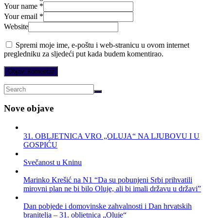
Your name *
Your email *
Website
Spremi moje ime, e-poštu i web-stranicu u ovom internet
pregledniku za sljedeći put kada budem komentirao.
Nove objave
31. OBLJETNICA VRO „OLUJA“ NA LJUBOVU I U
GOSPIĆU
Svečanost u Kninu
Marinko Krešić na N1 “Da su pobunjeni Srbi prihvatili
mirovni plan ne bi bilo Oluje, ali bi imali državu u državi”
Dan pobjede i domovinske zahvalnosti i Dan hrvatskih
branitelja – 31. obljetnica „Oluje“