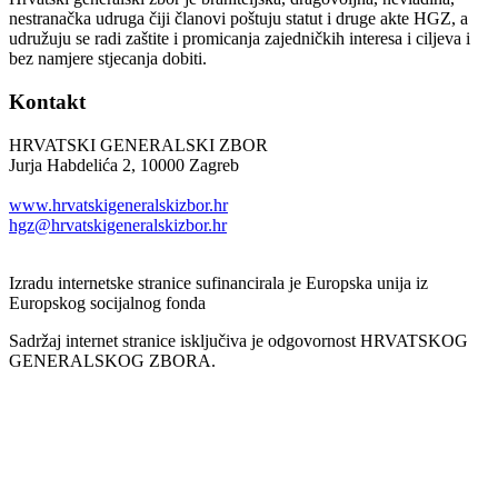
nestranačka udruga čiji članovi poštuju statut i druge akte HGZ, a
udružuju se radi zaštite i promicanja zajedničkih interesa i ciljeva i
bez namjere stjecanja dobiti.
Kontakt
HRVATSKI GENERALSKI ZBOR
Jurja Habdelića 2, 10000 Zagreb
Tel. +385 1 2098174
www.hrvatskigeneralskizbor.hr
hgz@hrvatskigeneralskizbor.hr
Izradu internetske stranice sufinancirala je Europska unija iz
Europskog socijalnog fonda
Sadržaj internet stranice isključiva je odgovornost HRVATSKOG
GENERALSKOG ZBORA.