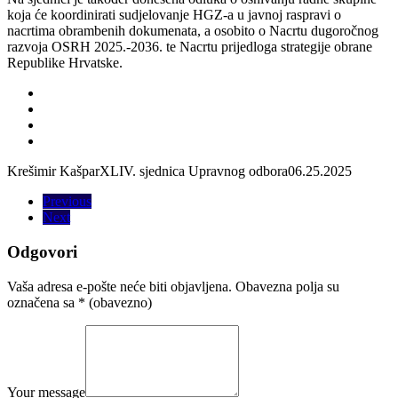
koja će koordinirati sudjelovanje HGZ-a u javnoj raspravi o
nacrtima obrambenih dokumenata, a osobito o Nacrtu dugoročnog
razvoja OSRH 2025.-2036. te Nacrtu prijedloga strategije obrane
Republike Hrvatske.
Krešimir Kašpar
XLIV. sjednica Upravnog odbora
06.25.2025
Previous
Next
Odgovori
Vaša adresa e-pošte neće biti objavljena.
Obavezna polja su
označena sa
* (obavezno)
Your message