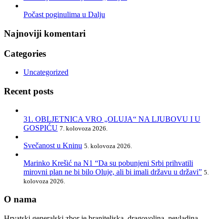
Počast poginulima u Dalju
Najnoviji komentari
Categories
Uncategorized
Recent posts
31. OBLJETNICA VRO „OLUJA“ NA LJUBOVU I U
GOSPIĆU
7. kolovoza 2026.
Svečanost u Kninu
5. kolovoza 2026.
Marinko Krešić na N1 “Da su pobunjeni Srbi prihvatili
mirovni plan ne bi bilo Oluje, ali bi imali državu u državi”
5.
kolovoza 2026.
O nama
Hrvatski generalski zbor je braniteljska, dragovoljna, nevladina,