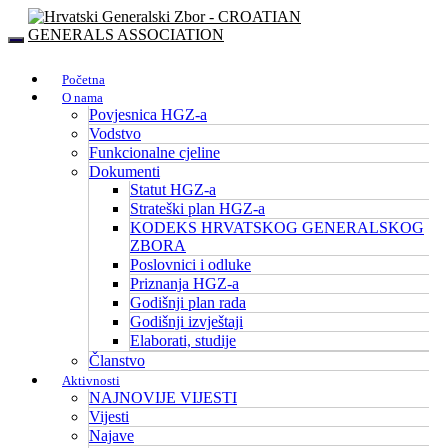
Početna
O nama
Povjesnica HGZ-a
Vodstvo
Funkcionalne cjeline
Dokumenti
Statut HGZ-a
Strateški plan HGZ-a
KODEKS HRVATSKOG GENERALSKOG
ZBORA
Poslovnici i odluke
Priznanja HGZ-a
Godišnji plan rada
Godišnji izvještaji
Elaborati, studije
Članstvo
Aktivnosti
NAJNOVIJE VIJESTI
Vijesti
Najave