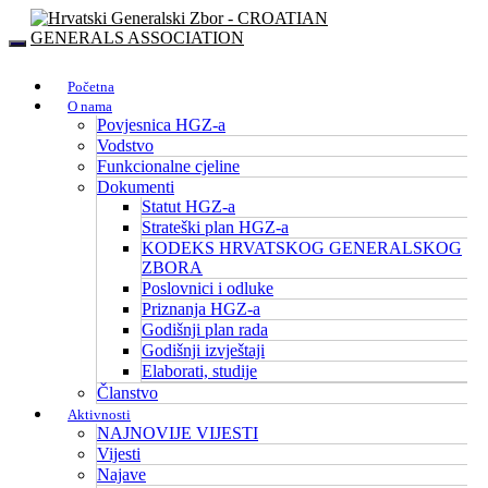
Početna
O nama
Povjesnica HGZ-a
Vodstvo
Funkcionalne cjeline
Dokumenti
Statut HGZ-a
Strateški plan HGZ-a
KODEKS HRVATSKOG GENERALSKOG
ZBORA
Poslovnici i odluke
Priznanja HGZ-a
Godišnji plan rada
Godišnji izvještaji
Elaborati, studije
Članstvo
Aktivnosti
NAJNOVIJE VIJESTI
Vijesti
Najave