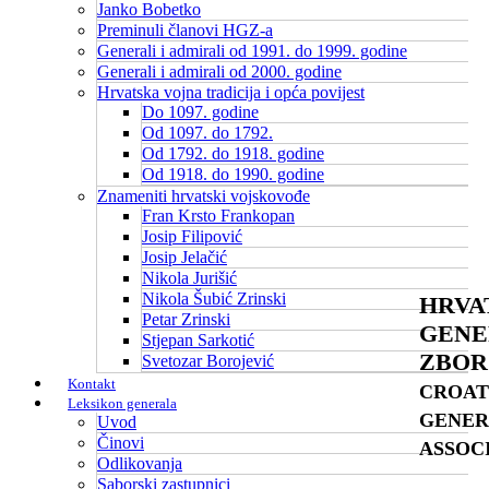
Janko Bobetko
Preminuli članovi HGZ-a
Generali i admirali od 1991. do 1999. godine
Generali i admirali od 2000. godine
Hrvatska vojna tradicija i opća povijest
Do 1097. godine
Od 1097. do 1792.
Od 1792. do 1918. godine
Od 1918. do 1990. godine
Znameniti hrvatski vojskovođe
Fran Krsto Frankopan
Josip Filipović
Josip Jelačić
Nikola Jurišić
Nikola Šubić Zrinski
HRVA
Petar Zrinski
GENE
Stjepan Sarkotić
ZBOR
Svetozar Borojević
Kontakt
CROAT
Leksikon generala
GENER
Uvod
Činovi
ASSOC
Odlikovanja
Saborski zastupnici