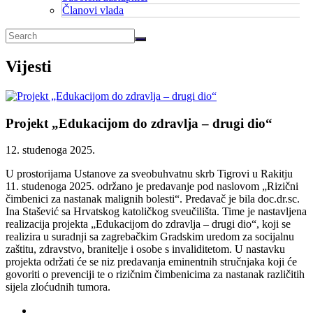
Članovi vlada
Vijesti
Projekt „Edukacijom do zdravlja – drugi dio“
12. studenoga 2025.
U prostorijama Ustanove za sveobuhvatnu skrb Tigrovi u Rakitju
11. studenoga 2025. održano je predavanje pod naslovom „Rizični
čimbenici za nastanak malignih bolesti“. Predavač je bila doc.dr.sc.
Ina Stašević sa Hrvatskog katoličkog sveučilišta. Time je nastavljena
realizacija projekta „Edukacijom do zdravlja – drugi dio“, koji se
realizira u suradnji sa zagrebačkim Gradskim uredom za socijalnu
zaštitu, zdravstvo, branitelje i osobe s invaliditetom. U nastavku
projekta održati će se niz predavanja eminentnih stručnjaka koji će
govoriti o prevenciji te o rizičnim čimbenicima za nastanak različitih
sijela zloćudnih tumora.