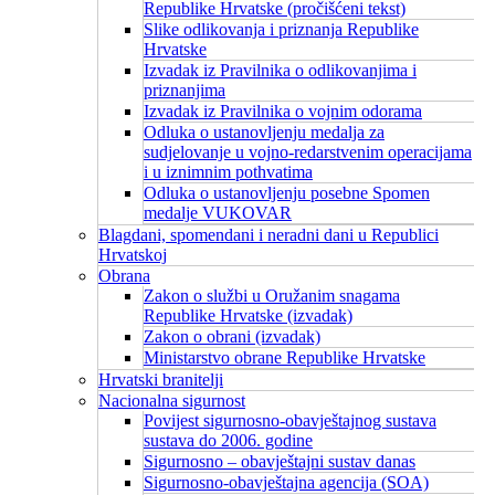
Republike Hrvatske (pročišćeni tekst)
Slike odlikovanja i priznanja Republike
Hrvatske
Izvadak iz Pravilnika o odlikovanjima i
priznanjima
Izvadak iz Pravilnika o vojnim odorama
Odluka o ustanovljenju medalja za
sudjelovanje u vojno-redarstvenim operacijama
i u iznimnim pothvatima
Odluka o ustanovljenju posebne Spomen
medalje VUKOVAR
Blagdani, spomendani i neradni dani u Republici
Hrvatskoj
Obrana
Zakon o službi u Oružanim snagama
Republike Hrvatske (izvadak)
Zakon o obrani (izvadak)
Ministarstvo obrane Republike Hrvatske
Hrvatski branitelji
Nacionalna sigurnost
Povijest sigurnosno-obavještajnog sustava
sustava do 2006. godine
Sigurnosno – obavještajni sustav danas
Sigurnosno-obavještajna agencija (SOA)