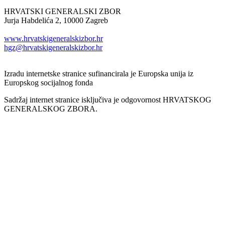
HRVATSKI GENERALSKI ZBOR
Jurja Habdelića 2, 10000 Zagreb
Tel. +385 1 2098174
www.hrvatskigeneralskizbor.hr
hgz@hrvatskigeneralskizbor.hr
Izradu internetske stranice sufinancirala je Europska unija iz
Europskog socijalnog fonda
Sadržaj internet stranice isključiva je odgovornost HRVATSKOG
GENERALSKOG ZBORA.