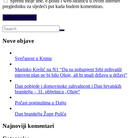
Spremi moje ime, e-poštu i web-stranicu u ovom internet
pregledniku za sljedeći put kada budem komentirao.
Nove objave
Svečanost u Kninu
Marinko Krešić na N1 “Da su pobunjeni Srbi prihvatili
mirovni plan ne bi bilo Oluje, ali bi imali državu u državi”
Dan pobjede i domovinske zahvalnosti i Dan hrvatskih
branitelja – 31. obljetnica „Oluje“
Počast poginulima u Dalju
Dan branitelja Župe Pušća
Najnoviji komentari