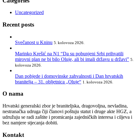
Categories
Uncategorized
Recent posts
Svečanost u Kninu
5. kolovoza 2026.
Marinko Krešić na N1 “Da su pobunjeni Srbi prihvatili
mirovni plan ne bi bilo Oluje, ali bi imali državu u državi”
5.
kolovoza 2026.
Dan pobjede i domovinske zahvalnosti i Dan hrvatskih
branitelja – 31. obljetnica „Oluje“
1. kolovoza 2026.
O nama
Hrvatski generalski zbor je braniteljska, dragovoljna, nevladina,
nestranačka udruga čiji članovi poštuju statut i druge akte HGZ, a
udružuju se radi zaštite i promicanja zajedničkih interesa i ciljeva i
bez namjere stjecanja dobiti.
Kontakt