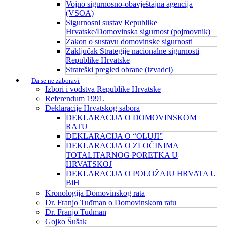
Vojno sigurnosno-obavještajna agencija
(VSOA)
Sigurnosni sustav Republike
Hrvatske/Domovinska sigurnost (pojmovnik)
Zakon o sustavu domovinske sigurnosti
Zaključak Strategije nacionalne sigurnosti
Republike Hrvatske
Strateški pregled obrane (izvadci)
Da se ne zaboravi
Izbori i vodstva Republike Hrvatske
Referendum 1991.
Deklaracije Hrvatskog sabora
DEKLARACIJA O DOMOVINSKOM
RATU
DEKLARACIJA O “OLUJI”
DEKLARACIJA O ZLOČINIMA
TOTALITARNOG PORETKA U
HRVATSKOJ
DEKLARACIJA O POLOŽAJU HRVATA U
BiH
Kronologija Domovinskog rata
Dr. Franjo Tuđman o Domovinskom ratu
Dr. Franjo Tuđman
Gojko Šušak