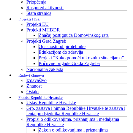
Priopćenja
Raspored aktivnosti
Stara stranica
Projekti HGZ
Projekti EU
Projekti MHBDR
Značaj postignuća Domovinskog rata
Projekti Grad Zagreb
Opasnosti od pirotehnike
Edukacijom do zdravlja
Projekt “Kako pomoći u kriznim situacijama”
Pričuvne brigade Grada Zagreba
Nacionalna zaklada
Radovi članova
Izdavaštvo
Znanost
Ostalo
Propisi Republike Hrvatske
Ustav Republike Hrvatske
Grb, zastava i himna Republike Hrvatske te zastava i
lenta predsjednika Republike Hrvatske
Propisi o odlikovanjima, priznanjima i medaljama
Republike Hrvatske
Zakon o odlikovanjima i priznanjima