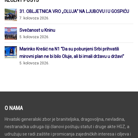
31. OBLJETNICA VRO „OLUJA“ NA LJUBOVU I U GOSPIĆU
7. kolovoza 2026.
Svečanost u Kninu
5. kolovoza 2026.
Marinko Krešić na N1 “Da su pobunjeni Srbi prihvatili
mirovni plan ne bi bilo Oluje, ali bi imali državu u državi”
5. kolovoza 2026.
O NAMA
Hrvatski generalski zbor je braniteljska, dragovoljna, nevladina,
nestranačka udruga čiji članovi poštuju statut i druge akte HGZ, a
udružuju se radi zaštite i promicanja zajedničkih interesa i ciljeva i