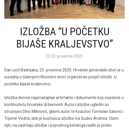
IZLOŽBA “U POČETKU
BIJAŠE KRALJEVSTVO”
23. prosinca 2025.
Dan uoči Badnjaka, 23. prosinca 2025. Hrvatski generalski zbor je u
suradnji s Galerijom Klovićevi dvori organizirao posjet izložbi
U
početku bijaše kraljevstvo
.
Izložba donosi najznačajnije artefakte i dokumente koji svjedoče o
kontinuitetu hrvatske državnosti. Autori izložbe ugledni su
stručnjaci Dino Milinović, glavni autor te koautori Tomislav Galović i
Trpimir Vedriš, dok je kustosica izložbe Iva Sudec Andreis. Osim
njih, na sadržaju izložbe i popratnog kataloga radilo je preko