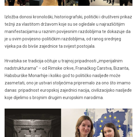
Izložba donosi kronološki, historiografski, politički i društveni prikaz
težnji za vlastitom državom koje su se ogledale u najrazličitijim
manifestacijama u raznim povijesnim razdobljima te dokazuje da
je u svim povijesno-političkim razdobljima, od ranog srednjeg
vijeka pa do bivše zajednice ta svijest postojala.
Hrvatska se tradicija očituje u trajnoj pripadnosti „imperijalnim
nadstrukturama“ – od Rimske crkve, Franačkog Carstva, Bizanta,
Habsburške Monarhije i koliko god to političko nasljeđe može
zasmetati, ono je ustvari stoljećima pripremalo za ono što imamo
danas: pripadnost europskoj zajednici nacija, civilizacijsko nasljeđe
koje dijelimo s brojnim drugim europskim narodima.