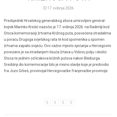
17. svibnja 2026.
Predsjednik Hrvatskog generalskog zbora umirovljeni general-
bojnik Marinko Krešić nazočio je 17. svibnja 2026. na Radimlji kod
Stoca komemoraciji žrtvama Križnog puta, posvećena stradalima
u poraću Drugoga svjetskog rata te kod spomenika u spomen
žrtvama zapalio svijeću. Ovo važno mjesto sjećanja u Hercegovini
povezano je sa stradanjem tisuća žrtava u Vidovu polju i okolici
Stoca te jednim od krakova križnih putova nakon Bleiburga.
Središnji dio komemoracije bilo je misno slavlje koje je predvodio
fra Jozo Grbeš, provincijal Hercegovačke franjevačke provincije.