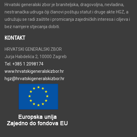
Hrvatski generalski zbor je braniteljska, dragovoljna, nevladina,
nestranačka udruga čiji članovi poštuju statut i druge akte HGZ, a
udružuju se radi zaštite i promicanja zajedničkih interesa i ciljeva i
bez namjere stjecanja dobiti.
KONTAKT
HRVATSKI GENERALSKI ZBOR
Jurja Habdelića 2, 10000 Zagreb
Tel. +385 1 2098174
www.hrvatskigeneralskizbor.hr
hgz@hrvatskigeneralskizbor.hr